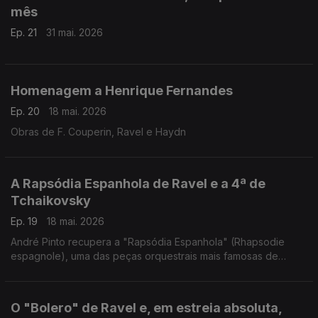
mês
Ep. 21
31 mai. 2026
Homenagem a Henrique Fernandes
Ep. 20
18 mai. 2026
Obras de F. Couperin, Ravel e Haydn
A Rapsódia Espanhola de Ravel e a 4ª de
Tchaikovsky
Ep. 19
18 mai. 2026
André Pinto recupera a "Rapsódia Espanhola" (Rhapsodie
espagnole), uma das peças orquestrais mais famosas de
Maurice Ravel, escrita em 1907, e que evoca as raízes bascas
do compositor. A interpretação está a cargo da Orquestra
Sinfónica da Emissora Nacional, dirigida pelo maestro Silva
O "Bolero" de Ravel e, em estreia absoluta,
Pereira. Este concerto teve lugar no Teatro Nacional de S.