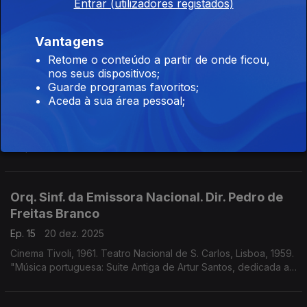
Entrar (utilizadores registados)
Concerto p/ piano e orq. nº 21, de Mozart. Piano: Emil Gilels.
Orq. Sinf. Emissora Nacional. Dir. Pedro de Freitas Branco.
Vantagens
Divertimento K. 136, de Mozart. Suite nº 2 d' "O Chapéu de
três bicos" de Manuel de Falla
Retome o conteúdo a partir de onde ficou,
nos seus dispositivos;
Concerto de Aniversário pelos 20 anos da
Guarde programas favoritos;
morte de Ravel
Aceda à sua área pessoal;
Ep. 16
27 dez. 2025
"Xerazade" de Ravel com a soprano Consuelo Rubio.'
Orquestra Sinf. da Emissora Nacional. Dir. Pedro de Freitas
Branco.
Orq. Sinf. da Emissora Nacional. Dir. Pedro de
Freitas Branco
Ep. 15
20 dez. 2025
Cinema Tivoli, 1961. Teatro Nacional de S. Carlos, Lisboa, 1959.
"Música portuguesa: Suite Antiga de Artur Santos, dedicada a
Pedro de Freitas Branco e com o próprio dedicatário a dirigir a
Orq. Sinfónica da EN