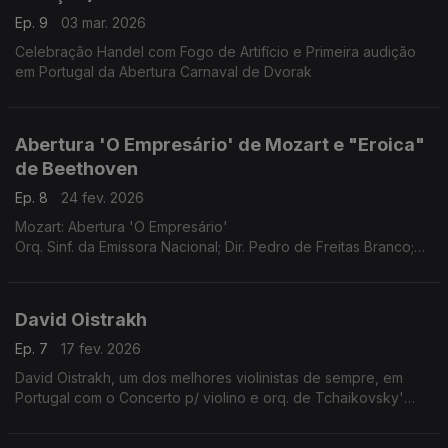
Ep. 9
03 mar. 2026
Celebração Handel com Fogo de Artifício e Primeira audição
em Portugal da Abertura Carnaval de Dvorak
Abertura 'O Empresário' de Mozart e "Eroica"
de Beethoven
Ep. 8
24 fev. 2026
Mozart: Abertura 'O Empresário'
Orq. Sinf. da Emissora Nacional; Dir. Pedro de Freitas Branco;
Beethoven - Sinfonia nº 3, Eroica
Orq. Sinf. da Radiodifusão Portuguesa; Dir. Manuel Ivo Cruz
David Oistrakh
Ep. 7
17 fev. 2026
David Oistrakh, um dos melhores violinistas de sempre, em
Portugal com o Concerto p/ violino e orq. de Tchaikovsky'
Tchaikovsky - Concerto p/ violino e orq.