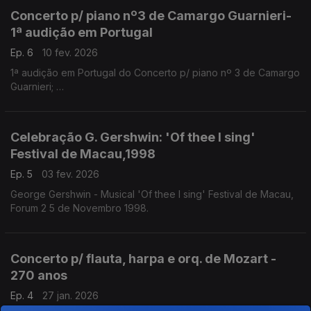
David Oistrakh, violino
Concerto p/ piano nº3 de Camargo Guarnieri-
Orq. Sinf. Emissora Nacional
1ª audição em Portugal
Dir. Pedro de Freitas Branco.
Teatro Nacional S. Carlos, 1966
Ep. 6
10 fev. 2026
1ª audição em Portugal do Concerto p/ piano nº 3 de Camargo
Henri Rabaud - 'La Procession Nocturne'
Guarnieri;
Orq. Sinf. Emissora Nacional.
Roberto Szidon (pn)
Dir. Frederico de Freitas
Orq. Sinf. Emissora Nacional.
Gravação de 1966
Dir. Piero Bellugi
Celebração G. Gershwin: 'Of thee I sing'
Cinema Tivoli, 1968 e Teatro S. Luiz, 1985.
Festival de Macau,1998
Ep. 5
03 fev. 2026
George Gershwin - Musical 'Of thee I sing' Festival de Macau,
Forum 2 5 de Novembro 1998.
Concerto p/ flauta, harpa e orq. de Mozart -
270 anos
Ep. 4
27 jan. 2026