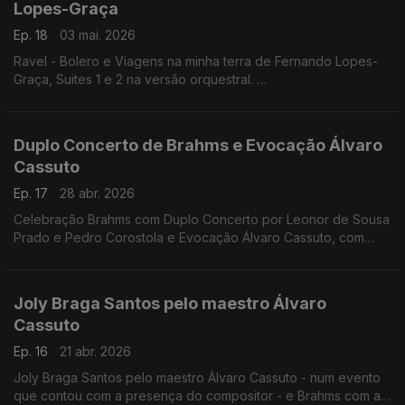
Lopes-Graça
Carlos, em Lisboa, a 3 de janeiro de 1963.
Ep. 18
03 mai. 2026
A segunda parte da emissão é dedicada à "Quarta Sinfonia"
Ravel - Bolero e Viagens na minha terra de Fernando Lopes-
de P. I. Tchaikovsky, também conhecida por "Sinfonia do
Graça, Suites 1 e 2 na versão orquestral.
Destino". Dirigida pelo maestro russo Kontantin Ivanov e
Orquestra Sinf. da Emissora Nacional Dir. Silva Pereira
interpretada pela Orquestra Sinfónica da Emissora Nacional, foi
Cinema Tivoli, Lisboa, 24.10.1970
gravada no Teatro Nacional de S. Carlos, em Lisboa, a 16 de
junho de 1966.
Duplo Concerto de Brahms e Evocação Álvaro
Cassuto
Ep. 17
28 abr. 2026
Celebração Brahms com Duplo Concerto por Leonor de Sousa
Prado e Pedro Corostola e Evocação Álvaro Cassuto, com
Frederico de Freitas
Joly Braga Santos pelo maestro Álvaro
Cassuto
Ep. 16
21 abr. 2026
Joly Braga Santos pelo maestro Álvaro Cassuto - num evento
que contou com a presença do compositor - e Brahms com a