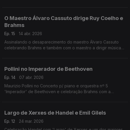
Sinfonia nº 2
O Maestro Álvaro Cassuto dirige Ruy Coelho e
Brahms
Ep. 15
14 abr. 2026
Assinalando o desaparecimento do maestro Álvaro Cassuto
celebrando Brahms e também com o maestro a dirigir música
portuguesa, Ruy Coelho num concerto integrado nas
comemorações do 25 de Abril
Pollini no Imperador de Beethoven
Ep. 14
07 abr. 2026
Maurizio Pollini no Concerto p/ piano e orquestra nº 5
'Imperador' de Beethoven e celebração Brahms com a
Abertura para um Festival Académico.
Largo de Xerxes de Handel e Emil Gilels
Ep. 12
24 mar. 2026
Celebração Handel com 'Largo' de Xerxes e um dos maiores