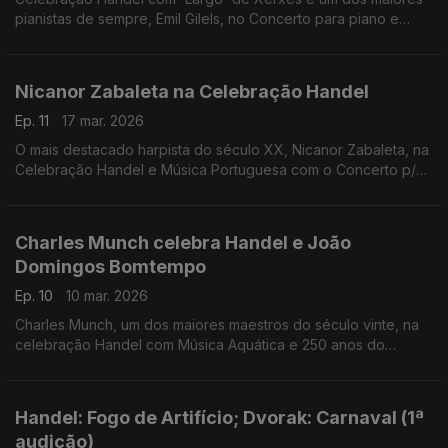
pianistas de sempre, Emil Gilels, no Concerto para piano e
orquestra nº 1 de Tchaikovsky,
Nicanor Zabaleta na Celebração Handel
Ep. 11
17 mar. 2026
O mais destacado harpista do século XX, Nicanor Zabaleta, na
Celebração Handel e Música Portuguesa com o Concerto p/
flauta de Frederico de Freitas
Charles Munch celebra Handel e João
Domingos Bomtempo
Ep. 10
10 mar. 2026
Charles Munch, um dos maiores maestros do século vinte, na
celebração Handel com Música Aquática e 250 anos do
nascimento de João Domingos Bomtempo com Requiem à
Memória de Camões'
Handel: Fogo de Artifício; Dvorak: Carnaval (1ª
audição)