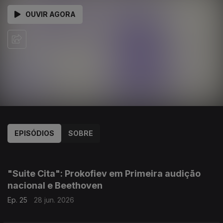
OUVIR AGORA
EPISÓDIOS
SOBRE
921498
900922
879763
923009
"Suite Cita": Prokofiev em Primeira audição
nacional e Beethoven
Ep. 25
28 jun. 2026