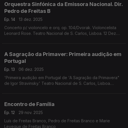
Orquestra Sinfónica da Emissora Nacional. Dir.
Pedro de Freitas B
Ep. 14
13 dez. 2025
Concerto p/ violoncelo e orq. op. 104/Dvorak. Violoncelista
Leonard Rose. Teatro Nacional de S. Carlos, Lisboa. 12 Dez.
1959. Abertura das óperas "O Segredo de Susana" de
Ermanno Wolf-Ferrari e "O Franco Atirador
A Sagração da Primaver: Primeira audição em
Portugal
Ep. 13
06 dez. 2025
'Primeira audição em Portugal de 'A Sagração da Primavera"
de Igor Stravinsky.' Teatro Nacional de S. Carlos, Lisboa.
16/11/1957. 'Vito' de Vianna da Motta e 'Alegres travessuras de
Till Eulenspiegel' de Richard Strauss
Encontro de Família
Ep. 12
29 nov. 2025
Luís de Freitas Branco, Pedro de Freitas Branco e Marie
Leveque de Freitas Branco