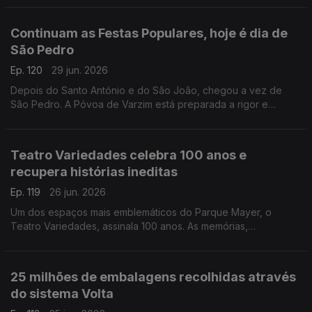
Carina Valente, deixam alguns conselhos.
Continuam as Festas Populares, hoje é dia de
São Pedro
Ep. 120
29 jun. 2026
Depois do Santo António e do São João, chegou a vez de
São Pedro. A Póvoa de Varzim está preparada a rigor e
Diamantino José descreve tudo o que por lá se passa.
Teatro Variedades celebra 100 anos e
recupera histórias ineditas
Ep. 119
26 jun. 2026
Um dos espaços mais emblemáticos do Parque Mayer, o
Teatro Variedades, assinala 100 anos. As memórias,
recordações e histórias de um século vão ser tornadas
públicas. Joaquim René, diretor do Teatro, fala da
programação.
25 milhões de embalagens recolhidas através
do sistema Volta