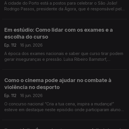
A cidade do Porto está a postos para celebrar o São João!
Rodrigo Passos, presidente da Ágora, que é responsável pela
programação, conta-nos todos os detalhes da noite mais
quente da cidade invicta.
Em estúdio: Como lidar com os exames e a
escolha do curso
Ep. 112
16 jun. 2026
A época dos exames nacionais e saber que curso tirar podem
gerar inseguranças e pressão. Luísa Ribeiro Barnstorf,
psicóloga clínica, deixa dicas aos estudantes para lidar com o
stress.
Como o cinema pode ajudar no combate à
violência no desporto
Ep. 112
16 jun. 2026
O concurso nacional “Cria a tua cena, inspira a mudança!”
esteve em destaque neste episódio onde participaram alunos,
professores e os responsáveis pela iniciativa.