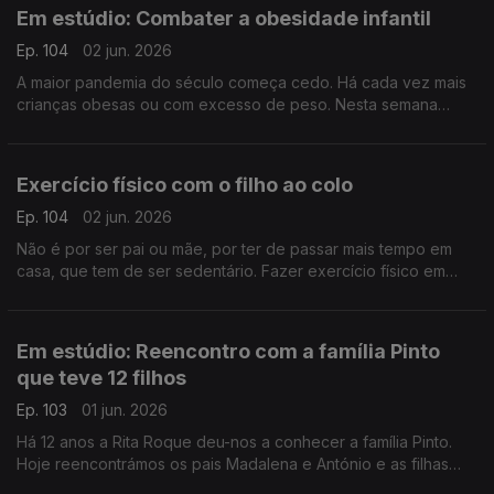
Em estúdio: Combater a obesidade infantil
Ep. 104
02 jun. 2026
A maior pandemia do século começa cedo. Há cada vez mais
crianças obesas ou com excesso de peso. Nesta semana
dedicada a pais e filhos, oiça a nutricionista Inês Pádua sobre
este importante tema.
Exercício físico com o filho ao colo
Ep. 104
02 jun. 2026
Não é por ser pai ou mãe, por ter de passar mais tempo em
casa, que tem de ser sedentário. Fazer exercício físico em
casa é possível, como atesta o preparador físico David
Antunes.
Em estúdio: Reencontro com a família Pinto
que teve 12 filhos
Ep. 103
01 jun. 2026
Há 12 anos a Rita Roque deu-nos a conhecer a família Pinto.
Hoje reencontrámos os pais Madalena e António e as filhas
Matilde e Mónica, que partilharam como tem sido de lá para cá.