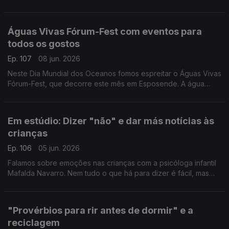
mergulhos ou os trilhos. O fisioterapeuta Marc Reis deixa dicas
e conselhos.
Águas Vivas Fórum-Fest com eventos para
todos os gostos
Ep. 107
08 jun. 2026
Neste Dia Mundial dos Oceanos fomos espreitar o Águas Vivas
Fórum-Fest, que decorre este mês em Esposende. A água
sabe coisas que nós esquecemos e a Valentina Jesus foi
saber quais.
Em estúdio: Dizer "não" e dar más notícias às
crianças
Ep. 106
05 jun. 2026
Falamos sobre emoções nas crianças com a psicóloga infantil
Mafalda Navarro. Nem tudo o que há para dizer é fácil, mas
existem estratégias e formas de agir para minimizar impactos.
"Provérbios para rir antes de dormir" e a
reciclagem