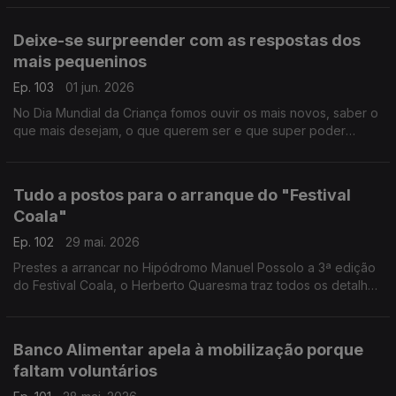
Deixe-se surpreender com as respostas dos
mais pequeninos
Ep. 103
01 jun. 2026
No Dia Mundial da Criança fomos ouvir os mais novos, saber o
que mais desejam, o que querem ser e que super poder
gostariam de ter. As reoortagens do Pedro Miguel Ribeiro em
Lisboa e do João André Oliveira em Coimbra.
Tudo a postos para o arranque do "Festival
Coala"
Ep. 102
29 mai. 2026
Prestes a arrancar no Hipódromo Manuel Possolo a 3ª edição
do Festival Coala, o Herberto Quaresma traz todos os detalhes
do que se pode esperar dos dois dias de música.
Banco Alimentar apela à mobilização porque
faltam voluntários