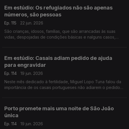
Em estúdio: Os refugiados não são apenas
números, são pessoas
Ep. 115
22 jun. 2026
São crianças, idosos, famílias, que são arrancadas às suas
vidas, despojadas de condições básicas e nalguns casos,
violentadas. Soraya Ventura diretora da Portugal com ACNUR,
fala da situação atual e de como pode ajudar.
Em estúdio: Casais adiam pedido de ajuda
para engravidar
Ep. 114
19 jun. 2026
Neste mês dedicado à fertilidade, Miguel Lopo Tuna falou da
importância de os casais portugueses não adiarem o pedido
de ajuda para engravidar. O Médico Especialista em
Ginecologia e Obstetrícia, esclarece as dúvidas.
Porto promete mais uma noite de São João
única
Ep. 114
19 jun. 2026