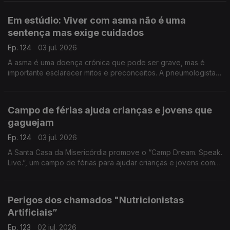
de Vila do Paraíso para contar esta aventura.
Em estúdio: Viver com asma não é uma
sentença mas exige cuidados
Ep. 124
03 jul. 2026
A asma é uma doença crónica que pode ser grave, mas é
importante esclarecer mitos e preconceitos. A pneumologista
Vera Clérigo explica como se desenvolve e como se pode
viver praticamente sem limitações.
Campo de férias ajuda crianças e jovens que
gaguejam
Ep. 124
03 jul. 2026
A Santa Casa da Misericórdia promove o “Camp Dream. Speak.
Live.”, um campo de férias para ajudar crianças e jovens com
gaguez. Jaqueline Carmona fala da importância de reforçar a
autoconfiança destes jovens.
Perigos dos chamados "Nutricionistas
Artificiais”
Ep. 123
02 jul. 2026