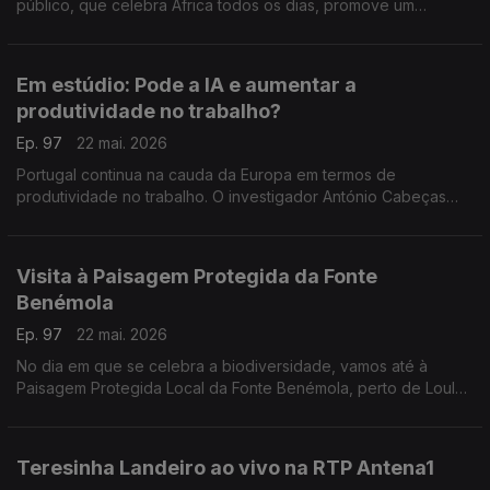
público, que celebra África todos os dias, promove um
conjunto de iniciativas. Nuno Sardinha, subdiretor da rádio
RTP-África, conta todos os pormenores.
Em estúdio: Pode a IA e aumentar a
produtividade no trabalho?
Ep. 97
22 mai. 2026
Portugal continua na cauda da Europa em termos de
produtividade no trabalho. O investigador António Cabeças
explica se a Inteligência Artificial pode ajudar a melhorar estes
níveis, apesar dos riscos que existem.
Visita à Paisagem Protegida da Fonte
Benémola
Ep. 97
22 mai. 2026
No dia em que se celebra a biodiversidade, vamos até à
Paisagem Protegida Local da Fonte Benémola, perto de Loulé,
onde há cerca de 288 espécies de fauna e 303 de flora. O
Edgar Canelas leva-nos a visitar o espaço.
Teresinha Landeiro ao vivo na RTP Antena1