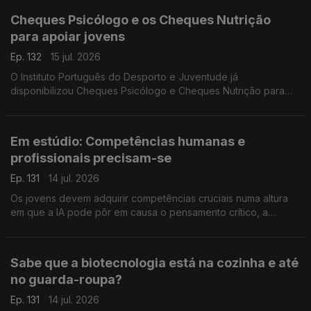
Cheques Psicólogo e os Cheques Nutrição
para apoiar jovens
Ep. 132
15 jul. 2026
O Instituto Português do Desporto e Juventude já
disponibilizou Cheques Psicólogo e Cheques Nutrição para
apoiar jovens entre os 12 e os 35 anos. Vânia Lima Bastos
esclarece como se pode aceder e quais os objetivos.
Em estúdio: Competências humanas e
profissionais precisam-se
Ep. 131
14 jul. 2026
Os jovens devem adquirir competências cruciais numa altura
em que a IA pode pôr em causa o pensamento crítico, a
comunicação e a empatia. A professora Inês Guerra destaca o
papel das universidades neste processo.
Sabe que a biotecnologia está na cozinha e até
no guarda-roupa?
Ep. 131
14 jul. 2026