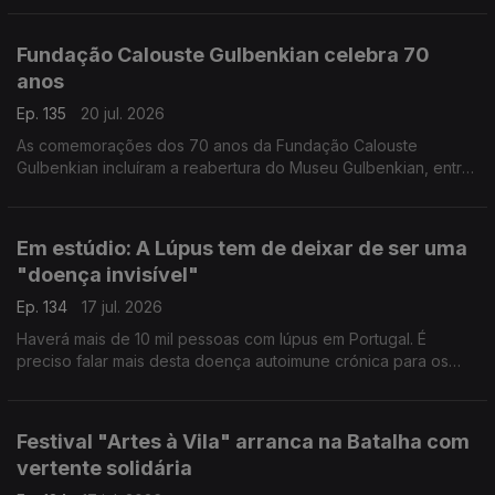
Portuguesa de Medicina do Viajante.
Fundação Calouste Gulbenkian celebra 70
anos
Ep. 135
20 jul. 2026
As comemorações dos 70 anos da Fundação Calouste
Gulbenkian incluíram a reabertura do Museu Gulbenkian, entre
outras iniciativas que cruzam memória e futuro. O Pedro Miguel
Ribeiro foi dar os parabéns.
Em estúdio: A Lúpus tem de deixar de ser uma
"doença invisível"
Ep. 134
17 jul. 2026
Haverá mais de 10 mil pessoas com lúpus em Portugal. É
preciso falar mais desta doença autoimune crónica para os
diagnósticos serem atempados. Rita Mendes, presidente da
Associação de Doentes com Lúpus, esclarece-nos.
Festival "Artes à Vila" arranca na Batalha com
vertente solidária