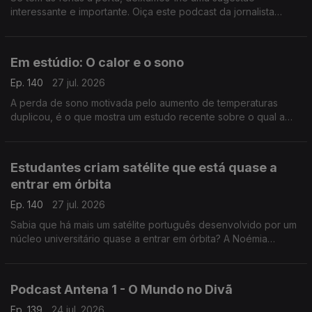
interessante e importante. Oiça este podcast da jornalista
Cláudia Almeida que analisa, por exemplo, mentalidades
coloniais.
Em estúdio: O calor e o sono
Ep. 140
27 jul. 2026
A perda de sono motivada pelo aumento de temperaturas
duplicou, é o que mostra um estudo recente sobre o qual a
médica internista e somnologista Sandra Marques destalha.
Estudantes criam satélite que está quase a
entrar em órbita
Ep. 140
27 jul. 2026
Sabia que há mais um satélite português desenvolvido por um
núcleo universitário quase a entrar em órbita? A Noémia
Gonçalves foi conhecer o LISAT e percebeu que, por
exemplo, serve a Marinha Portuguesa.
Podcast Antena 1 - O Mundo no Divã
Ep. 139
24 jul. 2026