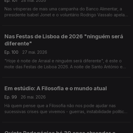
Ep. 101
28 mai. 2026
Nas vésperas de mais uma campanha do Banco Alimentar, a
presidente Isabel Jonet e o voluntário Rodrigo Vassalo apelam
à adesão de voluntários e contam com a solidariedade de
todos. Seja presencial, seja online, ajude.
Nas Festas de Lisboa de 2026 "ninguém será
diferente"
Ep. 100
27 mai. 2026
"Hoje é noite de Arraial e ninguém será diferente", é este o
mote das Festas de Lisboa 2026. A noite de Santo António e
das Marchas Populares volta a ser transmitida pela Antena 1. A
Ana Sofia Carvalhêda conta-nos tudo.
Em estúdio: A Filosofia e o mundo atual
Ep. 99
26 mai. 2026
Há quem pense que a Filosofia não nos pode ajudar nas
sucessivas crises que vivemos - guerras, instabilidade política,
dificuldades financeiras e problemas climáticos, mas o Prof.
Luís Lóia mostra como pode ser útil.