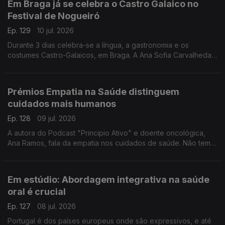
Em Braga já se celebra o Castro Galaico no
Festival de Nogueiró
Ep. 129
10 jul. 2026
Durante 3 dias celebra-se a língua, a gastronomia e os
costumes Castro-Galaicos, em Braga. A Ana Sofia Carvalheda
conta-nos todos os detalhes deste festival que conta com o
apoio da RTP Antena 1.
Prémios Empatia na Saúde distinguem
cuidados mais humanos
Ep. 128
09 jul. 2026
A autora do Podcast "Principio Ativo" e doente oncológica,
Ana Ramos, fala da empatia nos cuidados de saúde. Não tem
dúvidas de que podem fazer a diferença para a adesão aos
tratamentos e para a recuperação dos doentes.
Em estúdio: Abordagem integrativa na saúde
oral é crucial
Ep. 127
08 jul. 2026
Portugal é dos países europeus onde são expressivos, e até