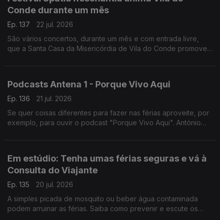
Conde durante um mês
Ep. 137
22 jul. 2026
São vários concertos, durante um mês e com entrada livre,
que a Santa Casa da Misericórdia de Vila do Conde promove.
O Diamantino José foi assistir aos ensaios do último grande
concerto.
Podcasts Antena 1 - Porque Vivo Aqui
Ep. 136
21 jul. 2026
Se quer coisas diferentes para fazer nas férias aproveite, por
exemplo, para ouvir o podcast "Porque Vivo Aqui". António
Jorge leva-nos a conhecer pessoas e histórias que fazem os
lugares.
Em estúdio: Tenha umas férias seguras e vá à
Consulta do Viajante
Ep. 135
20 jul. 2026
A simples picada de mosquito ou beber água contaminada
podem arruinar as férias. Saiba como prevenir e escute os
conselhos de Gabriela Saldanha, presidente da Sociedade