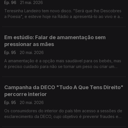
Ep. 96
21 mai. 2026
Teresinha Landeiro tem novo disco. "Será que lhe Descobres
a Poesia", e esteve hoje na Rádio a apresentá-lo ao vivo e a
conversar com a Filomena Crespo.
Em estúdio: Falar de amamentação sem
pressionar as mães
Ep. 95
20 mai. 2026
A amamentação é a opção mais saudável para os bebés, mas
é preciso cuidado para não se tornar um peso ou criar um
sentimento de culpa nas mães. Hugo Rodrigues, conhecido
como "pediatra.para.todos", esclarece as dúvidas.
Campanha da DECO "Tudo A Que Tens Direito"
percorre interior
Ep. 95
20 mai. 2026
Os consumidores do interior do país têm acesso a sessões de
esclarecimento da DECO, cujo objetivo é prevenir fraudes e
ajudar a fazer as escolhas mais informadas. Fernanda Santos
conta como está a correr esta campanha.