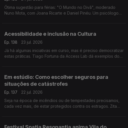
Ótima sugestão para férias: "O Mundo no Divã", moderado
Nuno Mota, com Joana Ricarte e Daniel Pinéu. Um psicólogo
que gosta de política, dois cientistas políticos a tentarem
compreender a loucura dos nossos tempos.
Acessibilidade e inclusão na Cultura
Ep. 138
23 jul. 2026
Já há algumas iniciativas em curso, mas é preciso democratizar
estas práticas. Tiago Fortuna da Access Lab dá exemplos do
que há e do que ainda falta fazer para garantir o acesso a
grandes evento às pessoas com deficiência.
Em estúdio: Como escolher seguros para
situações de catástrofes
Ep. 137
22 jul. 2026
Seja na época de incêndios ou de tempestades precisamos,
cada vez mais, de estar protegidos contra os estragos. Zita
Medeiros, advogada especialista em contencioso, dá dicas
sobre que seguros escolher.
Festival Spatia Resonantia anima Vila do