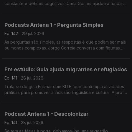
constante e défices cognitivos. Carla Gomes ajudou a fundar
uma associação e é mãe de um jovem adulto com esta
condição.
Podcasts Antena 1 - Pergunta Simples
Ep. 142
29 jul. 2026
As perguntas são simples, as respostas é que podem ser mais
ou menos complexas. Jorge Correia conversa com figurtas
públicas e hoje partilha como tem sido. Oiça, tem dezenas de
episódios disponíveis.
Em estúdio: Guia ajuda migrantes e refugiados
Ep. 141
28 jul. 2026
Trata-se do guia Ensinar com KITE, que contempla atividades
práticas para promover a inclusão linguística e cultural. A prof
Cristina Martins da Universidade de Coimbra explica ao
pormenor em que consiste.
Podcast Antena 1 - Descolonizar
Ep. 141
28 jul. 2026
Se tem as férias à porta, deixamos-lhe uma sugestão