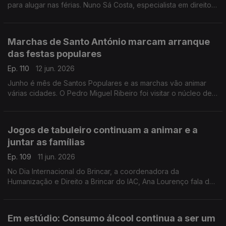
para alugar nas férias. Nuno Sá Costa, especialista em direito
penal, ajuda-nos a identificar estas burlas.
Marchas de Santo António marcam arranque
das festas populares
Ep. 110
12 jun. 2026
Junho é mês de Santos Populares e as marchas vão animar
várias cidades. O Pedro Miguel Ribeiro foi visitar o núcleo de
Santo António do Museu de Lisboa, e conta-nos todos os
detalhes.
Jogos de tabuleiro continuam a animar e a
juntar as famílias
Ep. 109
11 jun. 2026
No Dia Internacional do Brincar, a coordenadora da
Humanização e Direito a Brincar do IAC, Ana Lourenço fala da
importância das crianças e famílias largarem as tecnologias e
terem mais momentos de diversão.
Em estúdio: Consumo álcool continua a ser um