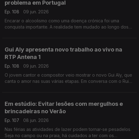
problema em Portugal
Ep. 108
09 jun. 2026
Encarar o alcoolismo como uma doença crónica foi uma
conquista importante. A realidade tem mudado ao longo dos
anos, mas nem sempre para melhor, explica Ricardo Dinis
Oliveira, especialista em toxicologia.
Gui Aly apresenta novo trabalho ao vivo na
RTP Antena 1
Ep. 108
09 jun. 2026
O jovem cantor e compositor veio mostrar o novo Gui Aly, que
canta o amor nas suas várias etapas. Em conversa com o Rui
Alves de Sousa, Gui Aly fala do seu trabalho e dos novos
projetos.
Em estúdio: Evitar lesões com mergulhos e
brincadeiras no Verão
Ep. 107
08 jun. 2026
Nas férias as atividades de lazer podem tornar-se pesadelos.
Seja no campo ou na praia, há cuidados a ter com os