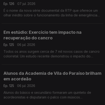
Ep. 126
07 jul. 2026
É o nome da nova série documental da RTP que oferece um
olhar inédito sobre o funcionamento da linha de emergência
112. Conversamos com João Nunes, Margarida Mota e Carla
Veloso do INEM.
Em estúdio: Exercício tem impacto na
recuperação do cancro
Ep. 125
06 jul. 2026
Todos os anos surgem cerca de 7 mil novos casos de cancro
colorretal. Um estudo recente demonstrou o impacto do
exercício físico na sobrevivência destes doentes. A
oncologista Maria Teresa Neves deixa alguns conselhos.
Alunos da Academia de Vila do Paraíso brilham
em acordeão
Ep. 125
06 jul. 2026
Alunos do básico e secundário formaram um quinteto de
acordeonistas e disputaram o palco com músicos
universitários. O Diamantino José foi até à Academia de Música