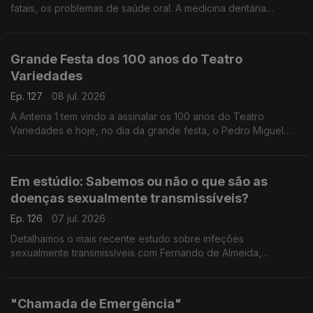
fatais, os problemas de saúde oral. A medicina dentária
integrativa tem uma abordagem nova que pode fazer toda a
diferença, explica a médica Yola Figueiredo.
Grande Festa dos 100 anos do Teatro
Variedades
Ep. 127
08 jul. 2026
A Antena 1 tem vindo a assinalar os 100 anos do Teatro
Variedades e hoje, no dia da grande festa, o Pedro Miguel
Ribeiro está no Parque Mayer para partilhar todos os
pormenores.
Em estúdio: Sabemos ou não o que são as
doenças sexualmente transmissíveis?
Ep. 126
07 jul. 2026
Detalhamos o mais recente estudo sobre infeções
sexualmente transmissíveis com Fernando de Almeida,
presidente do Instituto Ricardo Jorge.
"Chamada de Emergência"