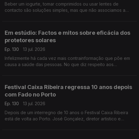
Beber um iogurte, tomar comprimidos ou usar lentes de
contacto são soluções simples, mas que não associamos a
biotecnologia. A investigadora Manuela Pintado fala-nos da
abrangência desta ciência e do seu potencial.
Em estúdio: Factos e mitos sobre eficácia dos
protetores solares
Ep. 130
13 jul. 2026
Infelizmente há cada vez mais contrainformação que põe em
causa a saúde das pessoas. No que diz respeito aos
protetores solares Sara Fernandes, farmacêutica e autora da
página "Makedown", esclarece as dúvidas e os mitos.
Festival Caixa Ribeira regressa 10 anos depois
com Fado no Porto
Ep. 130
13 jul. 2026
Depois de um interregno de 10 anos o Festival Caixa Ribeira
está de volta ao Porto. José Gonçalez, diretor artistico e
programador do festival, fala do cartaz e do próximo episódio
d'A Casa da Amália.