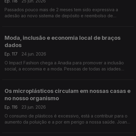
Ep. 118
25 jun. 2026
Passados pouco mais de 2 meses tem sido expressiva a
adesão ao novo sistema de depósito e reembolso de
garrafas, o Volta. 25 milhões de embalagens foram recolhidas,
adianta Leonardo Mathias, Presidente da SDR Portugal.
Moda, inclusão e economia local de braços
dados
Ep. 117
24 jun. 2026
O Impact Fashion chega a Anadia para promover a inclusão
social, a economia e a moda. Pessoas de todas as idades
juntam-se num espetáculo de muito glamour, como nos
descreve o João André Oliveira.
Os microplásticos circulam em nossas casas e
no nosso organismo
Ep. 116
23 jun. 2026
O consumo de plásticos é excessivo, está a contribuir para o
aumento da poluição e a por em perigo a nossa saúde. Joana
Prata esclarece os perigos dos microplásticos, que estão
presentes em nossas casas e no nosso corpo.