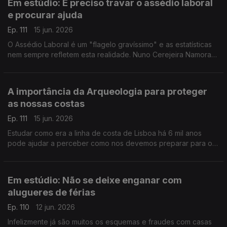
Em estúdio: É preciso travar o assédio laboral
e procurar ajuda
Ep. 111
15 jun. 2026
O Assédio Laboral é um "flagelo gravíssimo" e as estatísticas
nem sempre refletem esta realidade. Nuno Cerejeira Namora
ajuda a perceber os sinais e a saber como se pode defender.
A importância da Arqueologia para proteger
as nossas costas
Ep. 111
15 jun. 2026
Estudar como era a linha de costa de Lisboa há 6 mil anos
pode ajudar a perceber como nos devemos preparar para o
futuro. Ana Costa, geoarqueóloga, fala do papel da
Arqueologia Preventiva.
Em estúdio: Não se deixe enganar com
alugueres de férias
Ep. 110
12 jun. 2026
Infelizmente já são muitos os esquemas e fraudes com casas