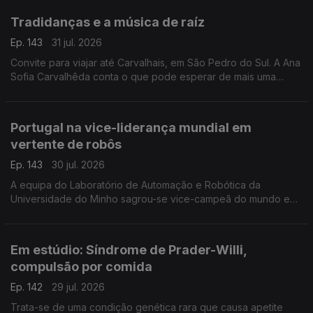
Tradidanças e a música de raíz
Ep. 143
31 jul. 2026
Convite para viajar até Carvalhais, em São Pedro do Sul. A Ana
Sofia Carvalhêda conta o que pode esperar de mais uma
edição do Tradidanças.
Portugal na vice-liderança mundial em
vertente de robôs
Ep. 143
30 jul. 2026
A equipa do Laboratório de Automação e Robótica da
Universidade do Minho sagrou-se vice-campeã do mundo em
robôs de assistência e serviço doméstico. A Valentina Jesus
foi conhecer o criadores e criação.
Em estúdio: Síndrome de Prader-Willi,
compulsão por comida
Ep. 142
29 jul. 2026
Trata-se de uma condição genética rara que causa apetite