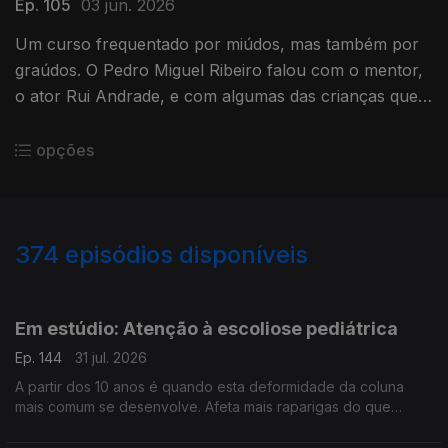
Ep. 105
03 jun. 2026
Um curso frequentado por miúdos, mas também por
graúdos. O Pedro Miguel Ribeiro falou com o mentor,
o ator Rui Andrade, e com algumas das crianças que
frequentam o curso e que mostram muito entusiasmo!
opções
374
episódios disponíveis
944259
942393
940196
937329
934800
931934
929994
Em estúdio: Atenção à escoliose pediátrica
Ep. 144
31 jul. 2026
A partir dos 10 anos é quando esta deformidade da coluna
mais comum se desenvolve. Afeta mais raparigas do que
rapazes e vamos percebê-la melhor, com a ajuda do médico
ortopedista pediátrico, João Campagnolo.