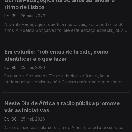
Quinta Pedagógica há 30 anos abrandar o
ritmo de Lisboa
Ep. 99
26 mai. 2026
A Quinta Pedagógica, que fica nos Olivais, abriu portas há 30
anos. A Noémia Gonçalves foi até este espaço especial, ouvir
som dos animais, perceberem como habitam e como se
misturam com as crianças.
Em estúdio: Problemas de tiroide, como
identificar e o que fazer
Ep. 98
25 mai. 2026
Este ano a Semana da Tiroide dedica-se à nutrição. A
endocrinologista Maria João Oliveira esclarece o que são os
problemas de tiroide, a que sinais devemos estar atentos e
como devemos proceder para lidar com a doença.
Neste Dia de África a rádio pública promove
várias iniciativas
Ep. 98
25 mai. 2026
A 25 de maio assinala-se o Dia de África e a rádio de serviço