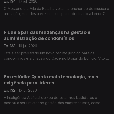
Ep. 134
17 jul. 2026
O Mosteiro e a Vila da Batalha voltam a encher-se de música e
animação, mas desta vez com um palco dedicado a Leiria. O
programador do Festival que junta pessoas de todas idades,
Eduardo Jordão, conta-nos tudo.
Fique a par das mudanças na gestão e
administração de condomínios
Ep. 133
16 jul. 2026
Está a ser preparado um novo regime jurídico para os
condomínios e a criação do Caderno Digital do Edifício. Vítor
Amaral, Presidente da Associação de Gestão e Administração
de Condomínios, esclarece-nos.
Em estúdio: Quanto mais tecnologia, mais
exigência para líderes
Ep. 132
15 jul. 2026
A Inteligência Artificial deixou de estar nos bastidores e
passou a ser um ator na gestão das empresas mas, como
alerta a professora Susana Tavares, há competências e
responsabilidades que são exclusivas dos líderes.