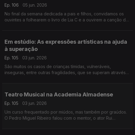
Ep. 106
05 jun. 2026
No final da semana dedicada a pais e filhos, convidamos os
ouvintes a folhearem o livro de Lia C e a ouvirem a canção da
pequena Miriam, a filha, para lembrar que "do velho se faz
novo".
Em estúdio: As expressões artísticas na ajuda
à superação
Ep. 105
03 jun. 2026
São muitos os casos de crianças tímidas, vulneráveis,
inseguras, entre outras fragilidades, que se superam através
das artes. É sobre criatividade e expressões que falamos com
Ricardo Galrito, que partilha inúmeros casos.
Teatro Musical na Academia Almadense
Ep. 105
03 jun. 2026
Um curso frequentado por miúdos, mas também por graúdos.
O Pedro Miguel Ribeiro falou com o mentor, o ator Rui
Andrade, e com algumas das crianças que frequentam o curso
e que mostram muito entusiasmo!