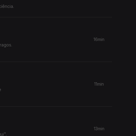
á
iência.
16min
ragos.
11min
e
13min