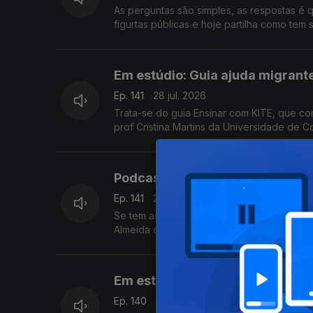
As perguntas são simples, as respostas é
figurtas públicas e hoje partilha como tem
Em estúdio: Guia ajuda migrant
Ep. 141
28 jul. 2026
Trata-se do guia Ensinar com KITE, que cont
prof Cristina Martins da Universidade de 
Podcast Antena 1 - Descoloniza
Ep. 141
28 jul. 2026
Se tem as férias à porta, deixamos-lhe uma
Almeida que analisa, por exemplo, mentalid
Em estúdio: O calor e o sono
Ep. 140
27 jul. 2026