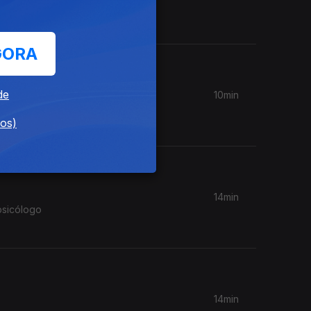
 qual a
GORA
de
10min
A Noémia
dos)
14min
psicólogo
14min