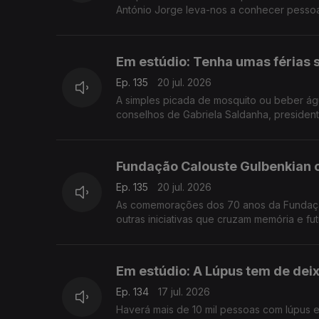
António Jorge leva-nos a conhecer pessoas
Em estúdio: Tenha umas férias s
Ep. 135
20 jul. 2026
A simples picada de mosquito ou beber ág
conselhos de Gabriela Saldanha, presiden
Fundação Calouste Gulbenkian 
Ep. 135
20 jul. 2026
As comemorações dos 70 anos da Fundação
outras iniciativas que cruzam memória e fu
Em estúdio: A Lúpus tem de deix
Ep. 134
17 jul. 2026
Haverá mais de 10 mil pessoas com lúpus em Portugal. É preciso falar mais desta doença autoimune crónica para os