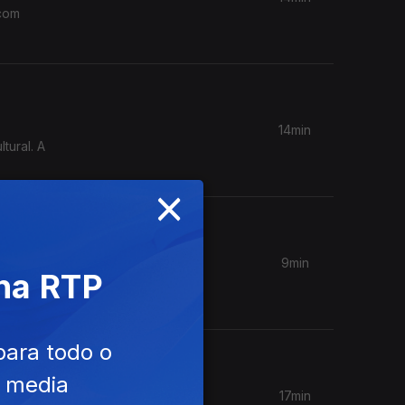
 com
14min
tural. A
×
9min
 na RTP
a Cláudia
para todo o
e media
17min