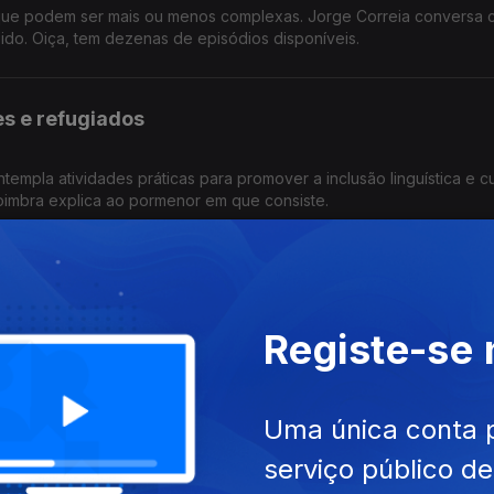
 que podem ser mais ou menos complexas. Jorge Correia conversa
 sido. Oiça, tem dezenas de episódios disponíveis.
es e refugiados
empla atividades práticas para promover a inclusão linguística e cul
Coimbra explica ao pormenor em que consiste.
r
Registe-se
 sugestão interessante e importante. Oiça este podcast da jornalist
ades coloniais.
Uma única conta 
serviço público d