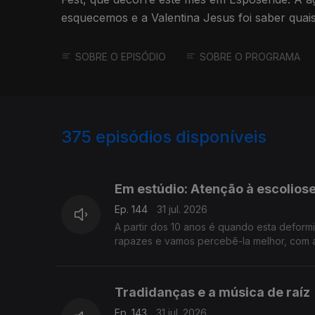
esquecemos e a Valentina Jesus foi saber quais
SOBRE O EPISÓDIO
SOBRE O PROGRAMA
375
episódios disponíveis
944259
942393
940196
Em estúdio: Atenção à escoliose
Ep. 144
31 jul. 2026
A partir dos 10 anos é quando esta defor
rapazes e vamos percebê-la melhor, com a
Tradidanças e a música de raíz
Ep. 143
31 jul. 2026