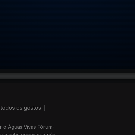
 todos os gostos
|
ar o Águas Vivas Fórum-
gua sabe coisas que nós