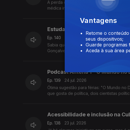
A perda de sono motivada pelo aumento de
médica internista e somnologista Sandra M
Vantagens
Estudantes criam satélite que e
Retome o conteúdo a
Ep. 140
27 jul. 2026
seus dispositivos;
Guarde programas f
Sabia que há mais um satélite português d
Aceda à sua área pe
Gonçalves foi conhecer o LISAT e percebe
Podcast Antena 1 - O Mundo no 
Ep. 139
24 jul. 2026
Ótima sugestão para férias: "O Mundo no 
que gosta de política, dois cientistas pol
Acessibilidade e inclusão na Cu
Ep. 138
23 jul. 2026