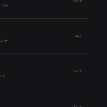
15min
e mais
7min
ndo em
18min
u a
14min