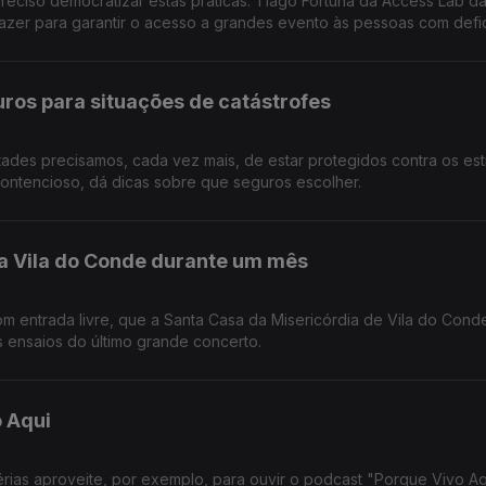
preciso democratizar estas práticas. Tiago Fortuna da Access Lab d
azer para garantir o acesso a grandes evento às pessoas com defic
ros para situações de catástrofes
ades precisamos, cada vez mais, de estar protegidos contra os est
ontencioso, dá dicas sobre que seguros escolher.
ma Vila do Conde durante um mês
m entrada livre, que a Santa Casa da Misericórdia de Vila do Cond
s ensaios do último grande concerto.
o Aqui
oveite, por exemplo, para ouvir o podcast "Porque Vivo Aqui".