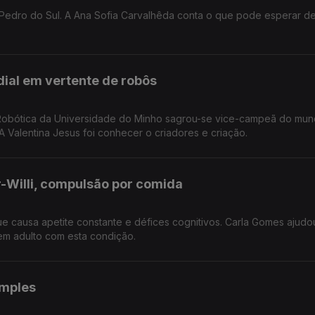
o Pedro do Sul. A Ana Sofia Carvalhêda conta o que pode esperar d
dial em vertente de robôs
Robótica da Universidade do Minho sagrou-se vice-campeã do mu
A Valentina Jesus foi conhecer o criadores e criação.
-Willi, compulsão por comida
e causa apetite constante e défices cognitivos. Carla Gomes ajudo
em adulto com esta condição.
imples