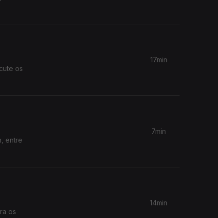
17min
cute os
7min
, entre
14min