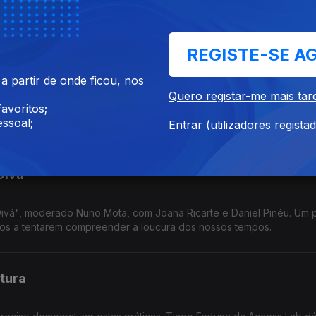
 temperaturas duplicou, é o que mostra um estudo recente sobre o
arques destalha.
REGISTE-SE A
stá quase a entrar em órbita
 partir de onde ficou, nos
Quero registar-me mais tar
avoritos;
esenvolvido por um núcleo universitário quase a entrar em órbita? 
ssoal;
u que, por exemplo, serve a Marinha Portuguesa.
Entrar (utilizadores regista
Divã
Divã", moderado Nuno Mota, com Joana Ricarte e Daniel Pinéu. Um 
íticos a tentarem compreender a loucura dos nossos tempos.
ltura