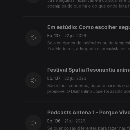
Já há algumas iniciativas em curso, mas é 
exemplos do que há e do que ainda falta f
Em estúdio: Como escolher segu
Ep. 137
22 jul. 2026
Seja na época de incêndios ou de tempest
Zita Medeiros, advogada especialista em c
Festival Spatia Resonantia ani
Ep. 137
22 jul. 2026
São vários concertos, durante um mês e co
promove. O Diamantino José foi assistir ao
Podcasts Antena 1 - Porque Viv
Ep. 136
21 jul. 2026
Se quer coisas diferentes para fazer nas férias apr