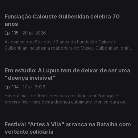
conselhos de Gabriela Saldanha, presidente da Sociedade
Portuguesa de Medicina do Viajante.
Fundação Calouste Gulbenkian celebra 70
anos
Ep. 135
20 jul. 2026
As comemorações dos 70 anos da Fundação Calouste
Gulbenkian incluíram a reabertura do Museu Gulbenkian, entre
outras iniciativas que cruzam memória e futuro. O Pedro Miguel
Ribeiro foi dar os parabéns.
Em estúdio: A Lúpus tem de deixar de ser uma
"doença invisível"
Ep. 134
17 jul. 2026
Haverá mais de 10 mil pessoas com lúpus em Portugal. É
preciso falar mais desta doença autoimune crónica para os
diagnósticos serem atempados. Rita Mendes, presidente da
Associação de Doentes com Lúpus, esclarece-nos.
Festival "Artes à Vila" arranca na Batalha com
vertente solidária