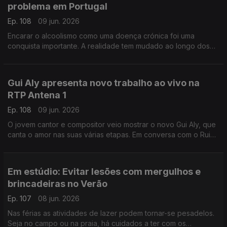
problema em Portugal
Ep. 108
09 jun. 2026
Encarar o alcoolismo como uma doença crónica foi uma
conquista importante. A realidade tem mudado ao longo dos
anos, mas nem sempre para melhor, explica Ricardo Dinis
Oliveira, especialista em toxicologia.
Gui Aly apresenta novo trabalho ao vivo na
RTP Antena 1
Ep. 108
09 jun. 2026
O jovem cantor e compositor veio mostrar o novo Gui Aly, que
canta o amor nas suas várias etapas. Em conversa com o Rui
Alves de Sousa, Gui Aly fala do seu trabalho e dos novos
projetos.
Em estúdio: Evitar lesões com mergulhos e
brincadeiras no Verão
Ep. 107
08 jun. 2026
Nas férias as atividades de lazer podem tornar-se pesadelos.
Seja no campo ou na praia, há cuidados a ter com os