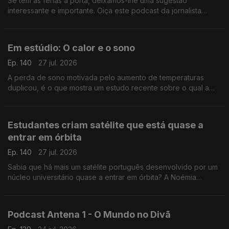
Se tem as férias à porta, deixamos-lhe uma sugestão
interessante e importante. Oiça este podcast da jornalista
Cláudia Almeida que analisa, por exemplo, mentalidades
coloniais.
Em estúdio: O calor e o sono
Ep. 140
27 jul. 2026
A perda de sono motivada pelo aumento de temperaturas
duplicou, é o que mostra um estudo recente sobre o qual a
médica internista e somnologista Sandra Marques destalha.
Estudantes criam satélite que está quase a
entrar em órbita
Ep. 140
27 jul. 2026
Sabia que há mais um satélite português desenvolvido por um
núcleo universitário quase a entrar em órbita? A Noémia
Gonçalves foi conhecer o LISAT e percebeu que, por
exemplo, serve a Marinha Portuguesa.
Podcast Antena 1 - O Mundo no Divã