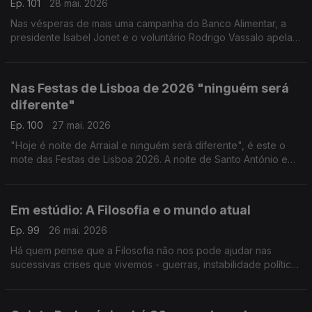
Ep. 101
28 mai. 2026
Nas vésperas de mais uma campanha do Banco Alimentar, a
presidente Isabel Jonet e o voluntário Rodrigo Vassalo apelam
à adesão de voluntários e contam com a solidariedade de
todos. Seja presencial, seja online, ajude.
Nas Festas de Lisboa de 2026 "ninguém será
diferente"
Ep. 100
27 mai. 2026
"Hoje é noite de Arraial e ninguém será diferente", é este o
mote das Festas de Lisboa 2026. A noite de Santo António e
das Marchas Populares volta a ser transmitida pela Antena 1. A
Ana Sofia Carvalhêda conta-nos tudo.
Em estúdio: A Filosofia e o mundo atual
Ep. 99
26 mai. 2026
Há quem pense que a Filosofia não nos pode ajudar nas
sucessivas crises que vivemos - guerras, instabilidade política,
dificuldades financeiras e problemas climáticos, mas o Prof.
Luís Lóia mostra como pode ser útil.