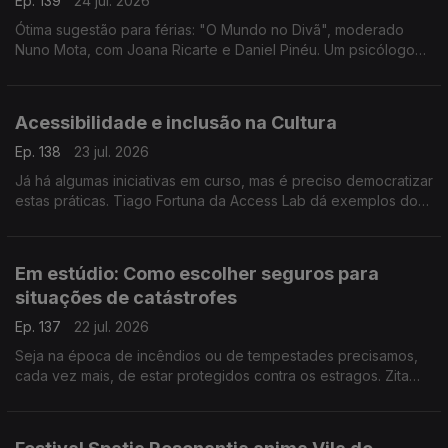
Ep. 139
24 jul. 2026
Ótima sugestão para férias: "O Mundo no Divã", moderado
Nuno Mota, com Joana Ricarte e Daniel Pinéu. Um psicólogo
que gosta de política, dois cientistas políticos a tentarem
compreender a loucura dos nossos tempos.
Acessibilidade e inclusão na Cultura
Ep. 138
23 jul. 2026
Já há algumas iniciativas em curso, mas é preciso democratizar
estas práticas. Tiago Fortuna da Access Lab dá exemplos do
que há e do que ainda falta fazer para garantir o acesso a
grandes evento às pessoas com deficiência.
Em estúdio: Como escolher seguros para
situações de catástrofes
Ep. 137
22 jul. 2026
Seja na época de incêndios ou de tempestades precisamos,
cada vez mais, de estar protegidos contra os estragos. Zita
Medeiros, advogada especialista em contencioso, dá dicas
sobre que seguros escolher.