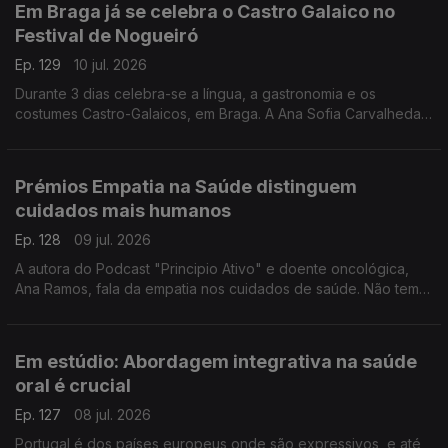
Em Braga já se celebra o Castro Galaico no
Festival de Nogueiró
Ep. 129
10 jul. 2026
Durante 3 dias celebra-se a língua, a gastronomia e os
costumes Castro-Galaicos, em Braga. A Ana Sofia Carvalheda
conta-nos todos os detalhes deste festival que conta com o
apoio da RTP Antena 1.
Prémios Empatia na Saúde distinguem
cuidados mais humanos
Ep. 128
09 jul. 2026
A autora do Podcast "Principio Ativo" e doente oncológica,
Ana Ramos, fala da empatia nos cuidados de saúde. Não tem
dúvidas de que podem fazer a diferença para a adesão aos
tratamentos e para a recuperação dos doentes.
Em estúdio: Abordagem integrativa na saúde
oral é crucial
Ep. 127
08 jul. 2026
Portugal é dos países europeus onde são expressivos, e até