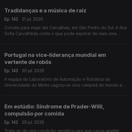
ortopedista pediátrico, João Campagnolo.
Tradidanças e a música de raíz
Ep. 143
31 jul. 2026
Convite para viajar até Carvalhais, em São Pedro do Sul. A Ana
Sofia Carvalhêda conta o que pode esperar de mais uma
edição do Tradidanças.
Portugal na vice-liderança mundial em
vertente de robôs
Ep. 143
30 jul. 2026
A equipa do Laboratório de Automação e Robótica da
Universidade do Minho sagrou-se vice-campeã do mundo em
robôs de assistência e serviço doméstico. A Valentina Jesus
foi conhecer o criadores e criação.
Em estúdio: Síndrome de Prader-Willi,
compulsão por comida
Ep. 142
29 jul. 2026
Trata-se de uma condição genética rara que causa apetite