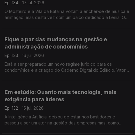
Ep. 134
17 jul. 2026
O Mosteiro e a Vila da Batalha voltam a encher-se de música e
animação, mas desta vez com um palco dedicado a Leiria. O
programador do Festival que junta pessoas de todas idades,
Eduardo Jordão, conta-nos tudo.
Fique a par das mudanças na gestão e
administração de condomínios
Ep. 133
16 jul. 2026
Está a ser preparado um novo regime jurídico para os
condomínios e a criação do Caderno Digital do Edifício. Vítor
Amaral, Presidente da Associação de Gestão e Administração
de Condomínios, esclarece-nos.
Em estúdio: Quanto mais tecnologia, mais
exigência para líderes
Ep. 132
15 jul. 2026
A Inteligência Artificial deixou de estar nos bastidores e
passou a ser um ator na gestão das empresas mas, como
alerta a professora Susana Tavares, há competências e
responsabilidades que são exclusivas dos líderes.