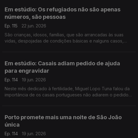
Em estúdio: Os refugiados não são apenas
números, são pessoas
Ep. 115
22 jun. 2026
São crianças, idosos, famílias, que são arrancadas às suas
vidas, despojadas de condições básicas e nalguns casos,
violentadas. Soraya Ventura diretora da Portugal com ACNUR,
fala da situação atual e de como pode ajudar.
Em estúdio: Casais adiam pedido de ajuda
para engravidar
Ep. 114
19 jun. 2026
Neste mês dedicado à fertilidade, Miguel Lopo Tuna falou da
importância de os casais portugueses não adiarem o pedido
de ajuda para engravidar. O Médico Especialista em
Ginecologia e Obstetrícia, esclarece as dúvidas.
Porto promete mais uma noite de São João
única
Ep. 114
19 jun. 2026