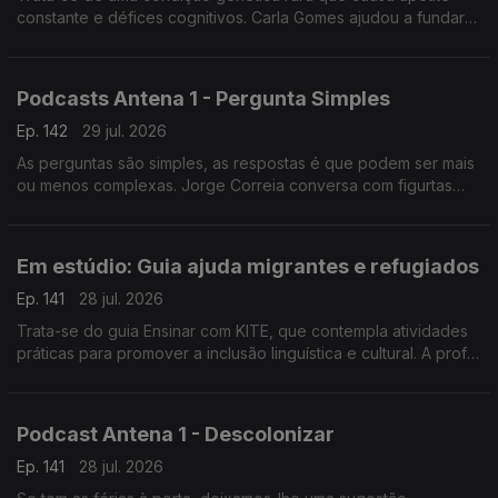
constante e défices cognitivos. Carla Gomes ajudou a fundar
uma associação e é mãe de um jovem adulto com esta
condição.
Podcasts Antena 1 - Pergunta Simples
Ep. 142
29 jul. 2026
As perguntas são simples, as respostas é que podem ser mais
ou menos complexas. Jorge Correia conversa com figurtas
públicas e hoje partilha como tem sido. Oiça, tem dezenas de
episódios disponíveis.
Em estúdio: Guia ajuda migrantes e refugiados
Ep. 141
28 jul. 2026
Trata-se do guia Ensinar com KITE, que contempla atividades
práticas para promover a inclusão linguística e cultural. A prof
Cristina Martins da Universidade de Coimbra explica ao
pormenor em que consiste.
Podcast Antena 1 - Descolonizar
Ep. 141
28 jul. 2026