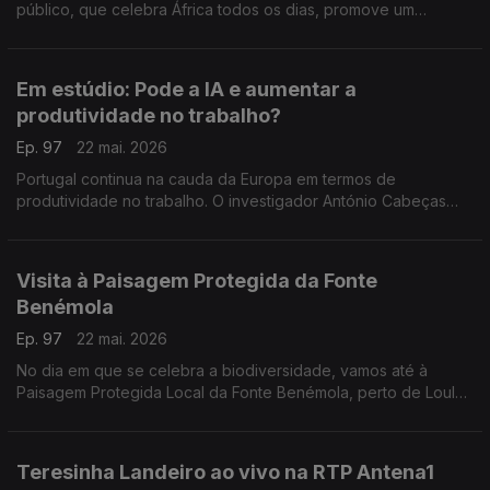
público, que celebra África todos os dias, promove um
conjunto de iniciativas. Nuno Sardinha, subdiretor da rádio
RTP-África, conta todos os pormenores.
Em estúdio: Pode a IA e aumentar a
produtividade no trabalho?
Ep. 97
22 mai. 2026
Portugal continua na cauda da Europa em termos de
produtividade no trabalho. O investigador António Cabeças
explica se a Inteligência Artificial pode ajudar a melhorar estes
níveis, apesar dos riscos que existem.
Visita à Paisagem Protegida da Fonte
Benémola
Ep. 97
22 mai. 2026
No dia em que se celebra a biodiversidade, vamos até à
Paisagem Protegida Local da Fonte Benémola, perto de Loulé,
onde há cerca de 288 espécies de fauna e 303 de flora. O
Edgar Canelas leva-nos a visitar o espaço.
Teresinha Landeiro ao vivo na RTP Antena1