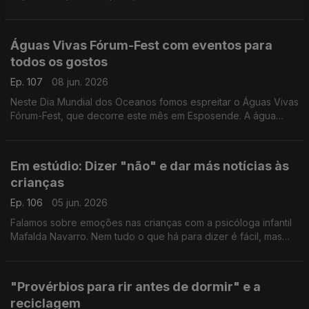
mergulhos ou os trilhos. O fisioterapeuta Marc Reis deixa dicas
e conselhos.
Águas Vivas Fórum-Fest com eventos para
todos os gostos
Ep. 107
08 jun. 2026
Neste Dia Mundial dos Oceanos fomos espreitar o Águas Vivas
Fórum-Fest, que decorre este mês em Esposende. A água
sabe coisas que nós esquecemos e a Valentina Jesus foi
saber quais.
Em estúdio: Dizer "não" e dar más notícias às
crianças
Ep. 106
05 jun. 2026
Falamos sobre emoções nas crianças com a psicóloga infantil
Mafalda Navarro. Nem tudo o que há para dizer é fácil, mas
existem estratégias e formas de agir para minimizar impactos.
"Provérbios para rir antes de dormir" e a
reciclagem