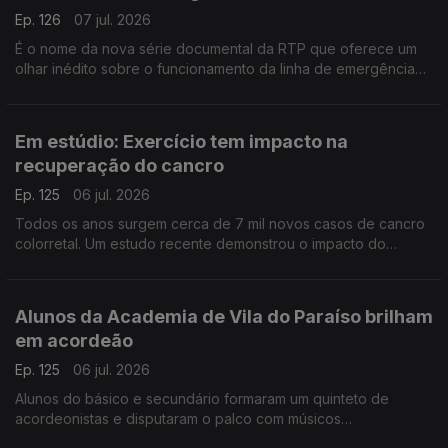
Ep. 126
07 jul. 2026
É o nome da nova série documental da RTP que oferece um
olhar inédito sobre o funcionamento da linha de emergência
112. Conversamos com João Nunes, Margarida Mota e Carla
Veloso do INEM.
Em estúdio: Exercício tem impacto na
recuperação do cancro
Ep. 125
06 jul. 2026
Todos os anos surgem cerca de 7 mil novos casos de cancro
colorretal. Um estudo recente demonstrou o impacto do
exercício físico na sobrevivência destes doentes. A
oncologista Maria Teresa Neves deixa alguns conselhos.
Alunos da Academia de Vila do Paraíso brilham
em acordeão
Ep. 125
06 jul. 2026
Alunos do básico e secundário formaram um quinteto de
acordeonistas e disputaram o palco com músicos
universitários. O Diamantino José foi até à Academia de Música