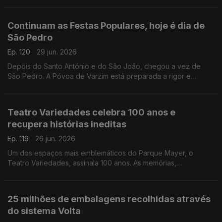
Carina Valente, deixam alguns conselhos.
Continuam as Festas Populares, hoje é dia de
São Pedro
Ep. 120
29 jun. 2026
Depois do Santo António e do São João, chegou a vez de
São Pedro. A Póvoa de Varzim está preparada a rigor e
Diamantino José descreve tudo o que por lá se passa.
Teatro Variedades celebra 100 anos e
recupera histórias ineditas
Ep. 119
26 jun. 2026
Um dos espaços mais emblemáticos do Parque Mayer, o
Teatro Variedades, assinala 100 anos. As memórias,
recordações e histórias de um século vão ser tornadas
públicas. Joaquim René, diretor do Teatro, fala da
programação.
25 milhões de embalagens recolhidas através
do sistema Volta