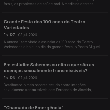
fatais, os problemas de saúde oral. A medicina dentária
integrativa tem uma abordagem nova que pode fazer toda a
diferença, explica a médica Yola Figueiredo.
Grande Festa dos 100 anos do Teatro
Variedades
Ep. 127
08 jul. 2026
A Antena 1 tem vindo a assinalar os 100 anos do Teatro
Variedades e hoje, no dia da grande festa, o Pedro Miguel
Ribeiro está no Parque Mayer para partilhar todos os
pormenores.
Em estúdio: Sabemos ou não o que são as
doenças sexualmente transmissíveis?
Ep. 126
07 jul. 2026
Detalhamos o mais recente estudo sobre infeções
sexualmente transmissíveis com Fernando de Almeida,
presidente do Instituto Ricardo Jorge.
"Chamada de Emergência"