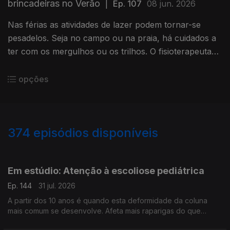
brincadeiras no Verão
|
Ep. 107
08 jun. 2026
Nas férias as atividades de lazer podem tornar-se
pesadelos. Seja no campo ou na praia, há cuidados a
ter com os mergulhos ou os trilhos. O fisioterapeuta
Marc Reis deixa dicas e conselhos.
opções
374
episódios disponíveis
944259
942393
940196
937329
934800
931934
929994
947376
Em estúdio: Atenção à escoliose pediátrica
Ep. 144
31 jul. 2026
A partir dos 10 anos é quando esta deformidade da coluna
mais comum se desenvolve. Afeta mais raparigas do que
rapazes e vamos percebê-la melhor, com a ajuda do médico