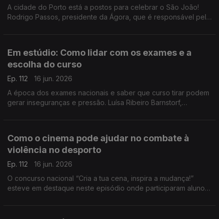
A cidade do Porto está a postos para celebrar o São João!
Rodrigo Passos, presidente da Ágora, que é responsável pela
programação, conta-nos todos os detalhes da noite mais
quente da cidade invicta.
Em estúdio: Como lidar com os exames e a
escolha do curso
Ep. 112
16 jun. 2026
A época dos exames nacionais e saber que curso tirar podem
gerar inseguranças e pressão. Luísa Ribeiro Barnstorf,
psicóloga clínica, deixa dicas aos estudantes para lidar com o
stress.
Como o cinema pode ajudar no combate à
violência no desporto
Ep. 112
16 jun. 2026
O concurso nacional “Cria a tua cena, inspira a mudança!”
esteve em destaque neste episódio onde participaram alunos,
professores e os responsáveis pela iniciativa.