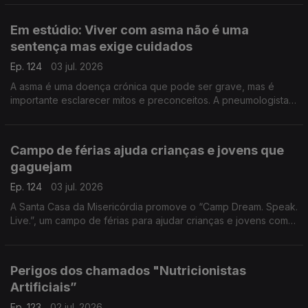
de Vila do Paraíso para contar esta aventura.
Em estúdio: Viver com asma não é uma
sentença mas exige cuidados
Ep. 124
03 jul. 2026
A asma é uma doença crónica que pode ser grave, mas é
importante esclarecer mitos e preconceitos. A pneumologista
Vera Clérigo explica como se desenvolve e como se pode
viver praticamente sem limitações.
Campo de férias ajuda crianças e jovens que
gaguejam
Ep. 124
03 jul. 2026
A Santa Casa da Misericórdia promove o “Camp Dream. Speak.
Live.”, um campo de férias para ajudar crianças e jovens com
gaguez. Jaqueline Carmona fala da importância de reforçar a
autoconfiança destes jovens.
Perigos dos chamados "Nutricionistas
Artificiais”
Ep. 123
02 jul. 2026