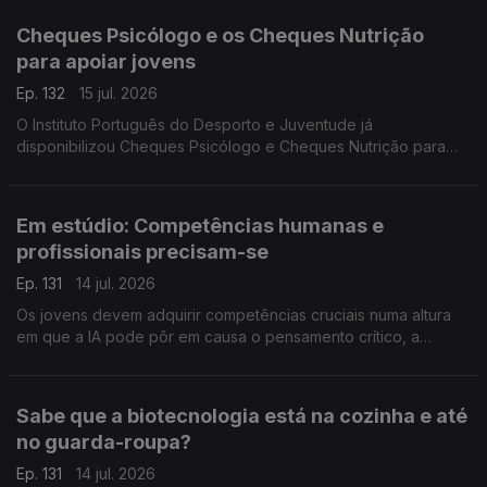
Cheques Psicólogo e os Cheques Nutrição
para apoiar jovens
Ep. 132
15 jul. 2026
O Instituto Português do Desporto e Juventude já
disponibilizou Cheques Psicólogo e Cheques Nutrição para
apoiar jovens entre os 12 e os 35 anos. Vânia Lima Bastos
esclarece como se pode aceder e quais os objetivos.
Em estúdio: Competências humanas e
profissionais precisam-se
Ep. 131
14 jul. 2026
Os jovens devem adquirir competências cruciais numa altura
em que a IA pode pôr em causa o pensamento crítico, a
comunicação e a empatia. A professora Inês Guerra destaca o
papel das universidades neste processo.
Sabe que a biotecnologia está na cozinha e até
no guarda-roupa?
Ep. 131
14 jul. 2026