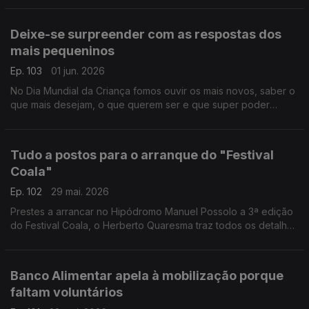
Deixe-se surpreender com as respostas dos
mais pequeninos
Ep. 103
01 jun. 2026
No Dia Mundial da Criança fomos ouvir os mais novos, saber o
que mais desejam, o que querem ser e que super poder
gostariam de ter. As reoortagens do Pedro Miguel Ribeiro em
Lisboa e do João André Oliveira em Coimbra.
Tudo a postos para o arranque do "Festival
Coala"
Ep. 102
29 mai. 2026
Prestes a arrancar no Hipódromo Manuel Possolo a 3ª edição
do Festival Coala, o Herberto Quaresma traz todos os detalhes
do que se pode esperar dos dois dias de música.
Banco Alimentar apela à mobilização porque
faltam voluntários