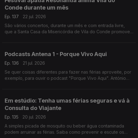
Festival Spatia Resonantia anima Vila do
Conde durante um mês
Ep. 137
22 jul. 2026
São vários concertos, durante um mês e com entrada livre,
que a Santa Casa da Misericórdia de Vila do Conde promove.
O Diamantino José foi assistir aos ensaios do último grande
concerto.
Podcasts Antena 1 - Porque Vivo Aqui
Ep. 136
21 jul. 2026
Se quer coisas diferentes para fazer nas férias aproveite, por
exemplo, para ouvir o podcast "Porque Vivo Aqui". António
Jorge leva-nos a conhecer pessoas e histórias que fazem os
lugares.
Em estúdio: Tenha umas férias seguras e vá à
Consulta do Viajante
Ep. 135
20 jul. 2026
A simples picada de mosquito ou beber água contaminada
podem arruinar as férias. Saiba como prevenir e escute os