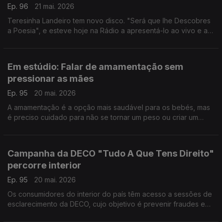
Ep. 96
21 mai. 2026
Teresinha Landeiro tem novo disco. "Será que lhe Descobres
a Poesia", e esteve hoje na Rádio a apresentá-lo ao vivo e a
conversar com a Filomena Crespo.
Em estúdio: Falar de amamentação sem
pressionar as mães
Ep. 95
20 mai. 2026
A amamentação é a opção mais saudável para os bebés, mas
é preciso cuidado para não se tornar um peso ou criar um
sentimento de culpa nas mães. Hugo Rodrigues, conhecido
como "pediatra.para.todos", esclarece as dúvidas.
Campanha da DECO "Tudo A Que Tens Direito"
percorre interior
Ep. 95
20 mai. 2026
Os consumidores do interior do país têm acesso a sessões de
esclarecimento da DECO, cujo objetivo é prevenir fraudes e
ajudar a fazer as escolhas mais informadas. Fernanda Santos