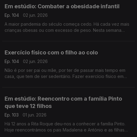
Em estúdio: Combater a obesidade infantil
Ep. 104
02 jun. 2026
A maior pandemia do século começa cedo. Há cada vez mais
crianças obesas ou com excesso de peso. Nesta semana
dedicada a pais e filhos, oiça a nutricionista Inês Pádua sobre
este importante tema.
Exercício físico com o filho ao colo
Ep. 104
02 jun. 2026
Não é por ser pai ou mãe, por ter de passar mais tempo em
casa, que tem de ser sedentário. Fazer exercício físico em
casa é possível, como atesta o preparador físico David
Antunes.
Em estúdio: Reencontro com a família Pinto
que teve 12 filhos
Ep. 103
01 jun. 2026
Há 12 anos a Rita Roque deu-nos a conhecer a família Pinto.
Hoje reencontrámos os pais Madalena e António e as filhas
Matilde e Mónica, que partilharam como tem sido de lá para cá.