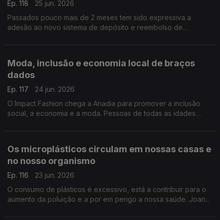
Ep. 118
25 jun. 2026
Passados pouco mais de 2 meses tem sido expressiva a
adesão ao novo sistema de depósito e reembolso de
garrafas, o Volta. 25 milhões de embalagens foram recolhidas,
adianta Leonardo Mathias, Presidente da SDR Portugal.
Moda, inclusão e economia local de braços
dados
Ep. 117
24 jun. 2026
O Impact Fashion chega a Anadia para promover a inclusão
social, a economia e a moda. Pessoas de todas as idades
juntam-se num espetáculo de muito glamour, como nos
descreve o João André Oliveira.
Os microplásticos circulam em nossas casas e
no nosso organismo
Ep. 116
23 jun. 2026
O consumo de plásticos é excessivo, está a contribuir para o
aumento da poluição e a por em perigo a nossa saúde. Joana
Prata esclarece os perigos dos microplásticos, que estão
presentes em nossas casas e no nosso corpo.