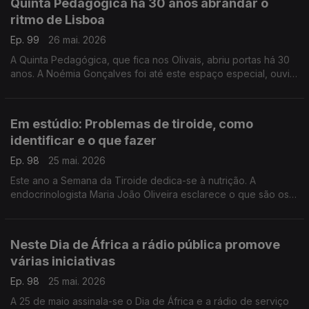
Quinta Pedagógica há 30 anos abrandar o
ritmo de Lisboa
Ep. 99
26 mai. 2026
A Quinta Pedagógica, que fica nos Olivais, abriu portas há 30
anos. A Noémia Gonçalves foi até este espaço especial, ouvir
som dos animais, perceberem como habitam e como se
misturam com as crianças.
Em estúdio: Problemas de tiroide, como
identificar e o que fazer
Ep. 98
25 mai. 2026
Este ano a Semana da Tiroide dedica-se à nutrição. A
endocrinologista Maria João Oliveira esclarece o que são os
problemas de tiroide, a que sinais devemos estar atentos e
como devemos proceder para lidar com a doença.
Neste Dia de África a rádio pública promove
várias iniciativas
Ep. 98
25 mai. 2026
A 25 de maio assinala-se o Dia de África e a rádio de serviço