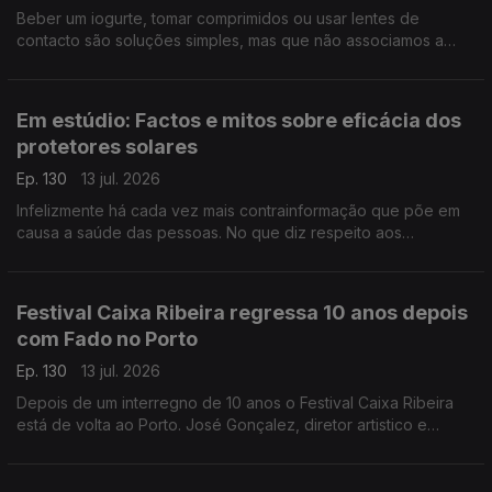
Beber um iogurte, tomar comprimidos ou usar lentes de
contacto são soluções simples, mas que não associamos a
biotecnologia. A investigadora Manuela Pintado fala-nos da
abrangência desta ciência e do seu potencial.
Em estúdio: Factos e mitos sobre eficácia dos
protetores solares
Ep. 130
13 jul. 2026
Infelizmente há cada vez mais contrainformação que põe em
causa a saúde das pessoas. No que diz respeito aos
protetores solares Sara Fernandes, farmacêutica e autora da
página "Makedown", esclarece as dúvidas e os mitos.
Festival Caixa Ribeira regressa 10 anos depois
com Fado no Porto
Ep. 130
13 jul. 2026
Depois de um interregno de 10 anos o Festival Caixa Ribeira
está de volta ao Porto. José Gonçalez, diretor artistico e
programador do festival, fala do cartaz e do próximo episódio
d'A Casa da Amália.