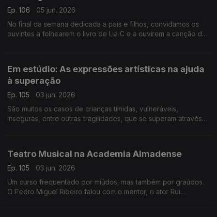
Ep. 106
05 jun. 2026
No final da semana dedicada a pais e filhos, convidamos os
ouvintes a folhearem o livro de Lia C e a ouvirem a canção da
pequena Miriam, a filha, para lembrar que "do velho se faz
novo".
Em estúdio: As expressões artísticas na ajuda
à superação
Ep. 105
03 jun. 2026
São muitos os casos de crianças tímidas, vulneráveis,
inseguras, entre outras fragilidades, que se superam através
das artes. É sobre criatividade e expressões que falamos com
Ricardo Galrito, que partilha inúmeros casos.
Teatro Musical na Academia Almadense
Ep. 105
03 jun. 2026
Um curso frequentado por miúdos, mas também por graúdos.
O Pedro Miguel Ribeiro falou com o mentor, o ator Rui
Andrade, e com algumas das crianças que frequentam o curso
e que mostram muito entusiasmo!