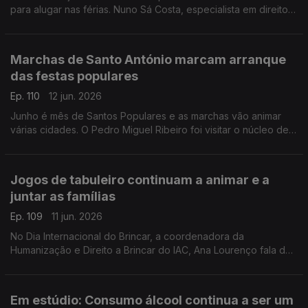
para alugar nas férias. Nuno Sá Costa, especialista em direito
penal, ajuda-nos a identificar estas burlas.
Marchas de Santo António marcam arranque
das festas populares
Ep. 110
12 jun. 2026
Junho é mês de Santos Populares e as marchas vão animar
várias cidades. O Pedro Miguel Ribeiro foi visitar o núcleo de
Santo António do Museu de Lisboa, e conta-nos todos os
detalhes.
Jogos de tabuleiro continuam a animar e a
juntar as famílias
Ep. 109
11 jun. 2026
No Dia Internacional do Brincar, a coordenadora da
Humanização e Direito a Brincar do IAC, Ana Lourenço fala da
importância das crianças e famílias largarem as tecnologias e
terem mais momentos de diversão.
Em estúdio: Consumo álcool continua a ser um