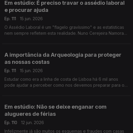
Em estúdio: É preciso travar o assédio laboral
e procurar ajuda
Ep. 111
15 jun. 2026
O Assédio Laboral é um "flagelo gravíssimo" e as estatísticas
nem sempre refletem esta realidade. Nuno Cerejeira Namora
ajuda a perceber os sinais e a saber como se pode defender.
A importância da Arqueologia para proteger
as nossas costas
Ep. 111
15 jun. 2026
Estudar como era a linha de costa de Lisboa há 6 mil anos
pode ajudar a perceber como nos devemos preparar para o
futuro. Ana Costa, geoarqueóloga, fala do papel da
Arqueologia Preventiva.
Em estúdio: Não se deixe enganar com
alugueres de férias
Ep. 110
12 jun. 2026
Infelizmente já são muitos os esquemas e fraudes com casas