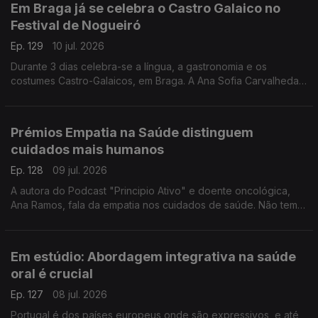
Em Braga já se celebra o Castro Galaico no
Festival de Nogueiró
Ep. 129
10 jul. 2026
Durante 3 dias celebra-se a língua, a gastronomia e os
costumes Castro-Galaicos, em Braga. A Ana Sofia Carvalheda
conta-nos todos os detalhes deste festival que conta com o
apoio da RTP Antena 1.
Prémios Empatia na Saúde distinguem
cuidados mais humanos
Ep. 128
09 jul. 2026
A autora do Podcast "Principio Ativo" e doente oncológica,
Ana Ramos, fala da empatia nos cuidados de saúde. Não tem
dúvidas de que podem fazer a diferença para a adesão aos
tratamentos e para a recuperação dos doentes.
Em estúdio: Abordagem integrativa na saúde
oral é crucial
Ep. 127
08 jul. 2026
Portugal é dos países europeus onde são expressivos, e até