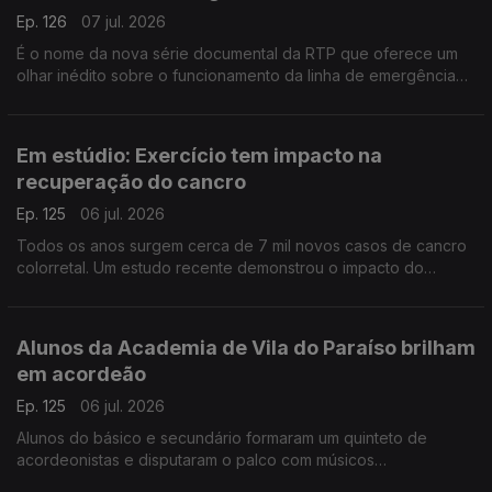
Ep. 126
07 jul. 2026
É o nome da nova série documental da RTP que oferece um
olhar inédito sobre o funcionamento da linha de emergência
112. Conversamos com João Nunes, Margarida Mota e Carla
Veloso do INEM.
Em estúdio: Exercício tem impacto na
recuperação do cancro
Ep. 125
06 jul. 2026
Todos os anos surgem cerca de 7 mil novos casos de cancro
colorretal. Um estudo recente demonstrou o impacto do
exercício físico na sobrevivência destes doentes. A
oncologista Maria Teresa Neves deixa alguns conselhos.
Alunos da Academia de Vila do Paraíso brilham
em acordeão
Ep. 125
06 jul. 2026
Alunos do básico e secundário formaram um quinteto de
acordeonistas e disputaram o palco com músicos
universitários. O Diamantino José foi até à Academia de Música