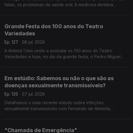
fatais, os problemas de saúde oral. A medicina dentária
integrativa tem uma abordagem nova que pode fazer toda a
diferença, explica a médica Yola Figueiredo.
Grande Festa dos 100 anos do Teatro
Variedades
Ep. 127
08 jul. 2026
A Antena 1 tem vindo a assinalar os 100 anos do Teatro
Variedades e hoje, no dia da grande festa, o Pedro Miguel
Ribeiro está no Parque Mayer para partilhar todos os
pormenores.
Em estúdio: Sabemos ou não o que são as
doenças sexualmente transmissíveis?
Ep. 126
07 jul. 2026
Detalhamos o mais recente estudo sobre infeções
sexualmente transmissíveis com Fernando de Almeida,
presidente do Instituto Ricardo Jorge.
"Chamada de Emergência"