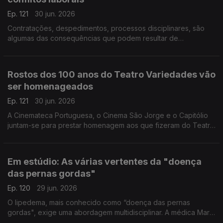
Ep. 121
30 jun. 2026
Contratações, despedimentos, processos disciplinares, são
algumas das consequências que podem resultar de
publicações nas redes sociais. Eduardo Castro Marques,
advogado, deixa alguns alertas e esclarece dúvidas.
Rostos dos 100 anos do Teatro Variedades vão
ser homenageados
Ep. 121
30 jun. 2026
A Cinemateca Portuguesa, o Cinema São Jorge e o Capitólio
juntam-se para prestar homenagem aos que fizeram do Teatro
Variedades, nestes 100 anos, um espaço ímpar. Filipe Silva e
Nuno Sena falam deste ciclo de cinema.
Em estúdio: As várias vertentes da "doença
das pernas gordas"
Ep. 120
29 jun. 2026
O lipedema, mais conhecido como “doença das pernas
gordas", exige uma abordagem multidisciplinar. A médica Marta
Padilha, a nutricionista Maria Inês Antunes e a psicóloga Ana