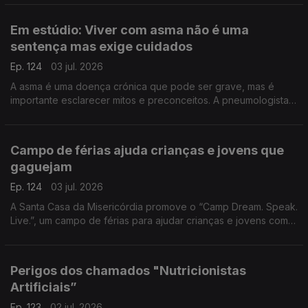
de Vila do Paraíso para contar esta aventura.
Em estúdio: Viver com asma não é uma
sentença mas exige cuidados
Ep. 124
03 jul. 2026
A asma é uma doença crónica que pode ser grave, mas é
importante esclarecer mitos e preconceitos. A pneumologista
Vera Clérigo explica como se desenvolve e como se pode
viver praticamente sem limitações.
Campo de férias ajuda crianças e jovens que
gaguejam
Ep. 124
03 jul. 2026
A Santa Casa da Misericórdia promove o “Camp Dream. Speak.
Live.”, um campo de férias para ajudar crianças e jovens com
gaguez. Jaqueline Carmona fala da importância de reforçar a
autoconfiança destes jovens.
Perigos dos chamados "Nutricionistas
Artificiais”
Ep. 123
02 jul. 2026