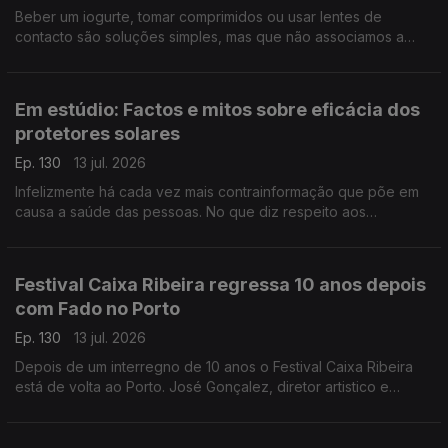
Beber um iogurte, tomar comprimidos ou usar lentes de
contacto são soluções simples, mas que não associamos a
biotecnologia. A investigadora Manuela Pintado fala-nos da
abrangência desta ciência e do seu potencial.
Em estúdio: Factos e mitos sobre eficácia dos
protetores solares
Ep. 130
13 jul. 2026
Infelizmente há cada vez mais contrainformação que põe em
causa a saúde das pessoas. No que diz respeito aos
protetores solares Sara Fernandes, farmacêutica e autora da
página "Makedown", esclarece as dúvidas e os mitos.
Festival Caixa Ribeira regressa 10 anos depois
com Fado no Porto
Ep. 130
13 jul. 2026
Depois de um interregno de 10 anos o Festival Caixa Ribeira
está de volta ao Porto. José Gonçalez, diretor artistico e
programador do festival, fala do cartaz e do próximo episódio
d'A Casa da Amália.