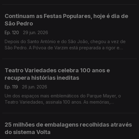
Carina Valente, deixam alguns conselhos.
Continuam as Festas Populares, hoje é dia de
São Pedro
Ep. 120
29 jun. 2026
Depois do Santo António e do São João, chegou a vez de
São Pedro. A Póvoa de Varzim está preparada a rigor e
Diamantino José descreve tudo o que por lá se passa.
Teatro Variedades celebra 100 anos e
recupera histórias ineditas
Ep. 119
26 jun. 2026
Um dos espaços mais emblemáticos do Parque Mayer, o
Teatro Variedades, assinala 100 anos. As memórias,
recordações e histórias de um século vão ser tornadas
públicas. Joaquim René, diretor do Teatro, fala da
programação.
25 milhões de embalagens recolhidas através
do sistema Volta