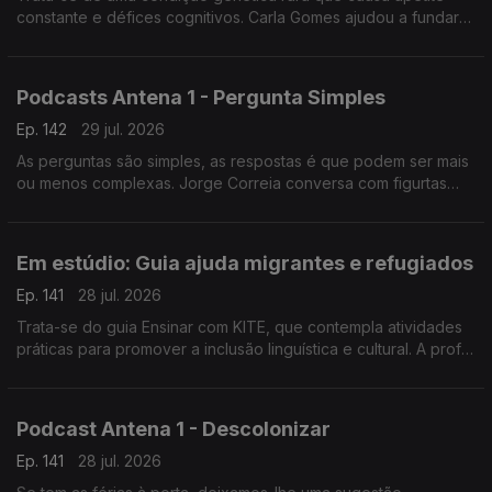
constante e défices cognitivos. Carla Gomes ajudou a fundar
uma associação e é mãe de um jovem adulto com esta
condição.
Podcasts Antena 1 - Pergunta Simples
Ep. 142
29 jul. 2026
As perguntas são simples, as respostas é que podem ser mais
ou menos complexas. Jorge Correia conversa com figurtas
públicas e hoje partilha como tem sido. Oiça, tem dezenas de
episódios disponíveis.
Em estúdio: Guia ajuda migrantes e refugiados
Ep. 141
28 jul. 2026
Trata-se do guia Ensinar com KITE, que contempla atividades
práticas para promover a inclusão linguística e cultural. A prof
Cristina Martins da Universidade de Coimbra explica ao
pormenor em que consiste.
Podcast Antena 1 - Descolonizar
Ep. 141
28 jul. 2026