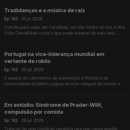
ortopedista pediátrico, João Campagnolo.
Tradidanças e a música de raíz
Ep. 143
31 jul. 2026
Convite para viajar até Carvalhais, em São Pedro do Sul. A Ana
Sofia Carvalhêda conta o que pode esperar de mais uma
edição do Tradidanças.
Portugal na vice-liderança mundial em
vertente de robôs
Ep. 143
30 jul. 2026
A equipa do Laboratório de Automação e Robótica da
Universidade do Minho sagrou-se vice-campeã do mundo em
robôs de assistência e serviço doméstico. A Valentina Jesus
foi conhecer o criadores e criação.
Em estúdio: Síndrome de Prader-Willi,
compulsão por comida
Ep. 142
29 jul. 2026
Trata-se de uma condição genética rara que causa apetite