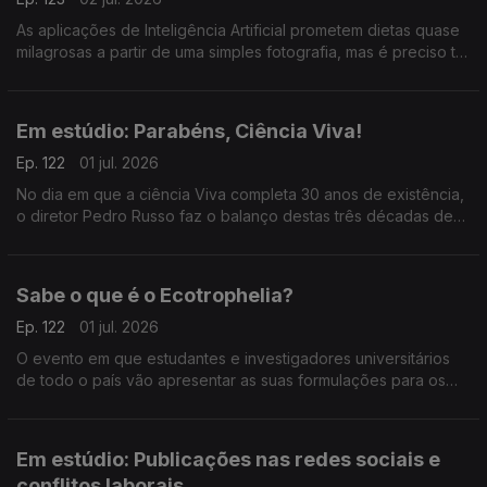
As aplicações de Inteligência Artificial prometem dietas quase
milagrosas a partir de uma simples fotografia, mas é preciso ter
muito cuidado, explica Elisabete Pinto, especialista da
Universidade Católica.
Em estúdio: Parabéns, Ciência Viva!
Ep. 122
01 jul. 2026
No dia em que a ciência Viva completa 30 anos de existência,
o diretor Pedro Russo faz o balanço destas três décadas de
aproximação da ciência à sociedade e de aposta no ensino
experimental.
Sabe o que é o Ecotrophelia?
Ep. 122
01 jul. 2026
O evento em que estudantes e investigadores universitários
de todo o país vão apresentar as suas formulações para os
alimentos do futuro. Conheça os projetos da Bruna Antunes e
da Mariana Fonseca.
Em estúdio: Publicações nas redes sociais e
conflitos laborais