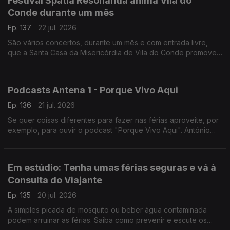
Festival Spatia Resonantia anima Vila do
Conde durante um mês
Ep. 137
22 jul. 2026
São vários concertos, durante um mês e com entrada livre,
que a Santa Casa da Misericórdia de Vila do Conde promove.
O Diamantino José foi assistir aos ensaios do último grande
concerto.
Podcasts Antena 1 - Porque Vivo Aqui
Ep. 136
21 jul. 2026
Se quer coisas diferentes para fazer nas férias aproveite, por
exemplo, para ouvir o podcast "Porque Vivo Aqui". António
Jorge leva-nos a conhecer pessoas e histórias que fazem os
lugares.
Em estúdio: Tenha umas férias seguras e vá à
Consulta do Viajante
Ep. 135
20 jul. 2026
A simples picada de mosquito ou beber água contaminada
podem arruinar as férias. Saiba como prevenir e escute os