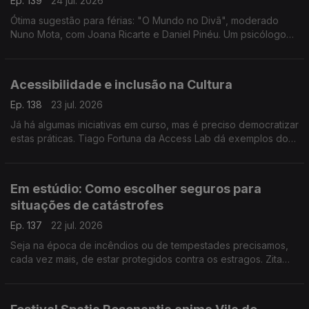
Ep. 139
24 jul. 2026
Ótima sugestão para férias: "O Mundo no Divã", moderado
Nuno Mota, com Joana Ricarte e Daniel Pinéu. Um psicólogo
que gosta de política, dois cientistas políticos a tentarem
compreender a loucura dos nossos tempos.
Acessibilidade e inclusão na Cultura
Ep. 138
23 jul. 2026
Já há algumas iniciativas em curso, mas é preciso democratizar
estas práticas. Tiago Fortuna da Access Lab dá exemplos do
que há e do que ainda falta fazer para garantir o acesso a
grandes evento às pessoas com deficiência.
Em estúdio: Como escolher seguros para
situações de catástrofes
Ep. 137
22 jul. 2026
Seja na época de incêndios ou de tempestades precisamos,
cada vez mais, de estar protegidos contra os estragos. Zita
Medeiros, advogada especialista em contencioso, dá dicas
sobre que seguros escolher.