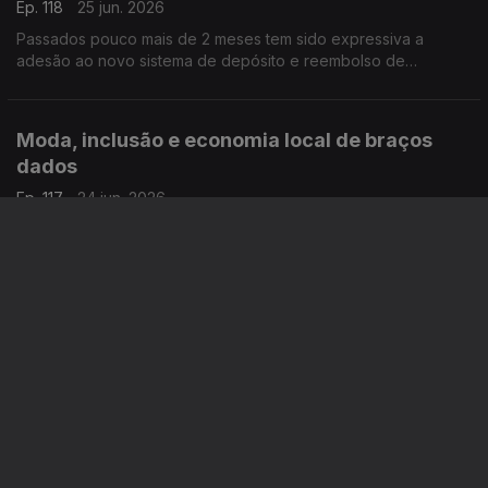
Ep. 118
25 jun. 2026
Passados pouco mais de 2 meses tem sido expressiva a
adesão ao novo sistema de depósito e reembolso de
garrafas, o Volta. 25 milhões de embalagens foram recolhidas,
adianta Leonardo Mathias, Presidente da SDR Portugal.
Moda, inclusão e economia local de braços
dados
Ep. 117
24 jun. 2026
O Impact Fashion chega a Anadia para promover a inclusão
social, a economia e a moda. Pessoas de todas as idades
juntam-se num espetáculo de muito glamour, como nos
descreve o João André Oliveira.
Os microplásticos circulam em nossas casas e
no nosso organismo
Ep. 116
23 jun. 2026
O consumo de plásticos é excessivo, está a contribuir para o
aumento da poluição e a por em perigo a nossa saúde. Joana
Prata esclarece os perigos dos microplásticos, que estão
presentes em nossas casas e no nosso corpo.