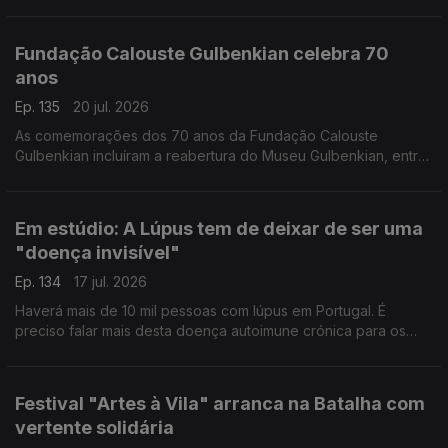
conselhos de Gabriela Saldanha, presidente da Sociedade
Portuguesa de Medicina do Viajante.
Fundação Calouste Gulbenkian celebra 70
anos
Ep. 135
20 jul. 2026
As comemorações dos 70 anos da Fundação Calouste
Gulbenkian incluíram a reabertura do Museu Gulbenkian, entre
outras iniciativas que cruzam memória e futuro. O Pedro Miguel
Ribeiro foi dar os parabéns.
Em estúdio: A Lúpus tem de deixar de ser uma
"doença invisível"
Ep. 134
17 jul. 2026
Haverá mais de 10 mil pessoas com lúpus em Portugal. É
preciso falar mais desta doença autoimune crónica para os
diagnósticos serem atempados. Rita Mendes, presidente da
Associação de Doentes com Lúpus, esclarece-nos.
Festival "Artes à Vila" arranca na Batalha com
vertente solidária