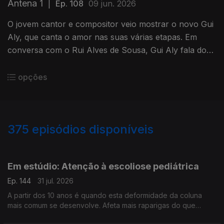
Antena 1
|
Ep. 108
09 jun. 2026
O jovem cantor e compositor veio mostrar o novo Gui
Aly, que canta o amor nas suas várias etapas. Em
conversa com o Rui Alves de Sousa, Gui Aly fala do
seu trabalho e dos novos projetos.
opções
375
episódios disponíveis
944259
942393
940196
937329
Em estúdio: Atenção à escoliose pediátrica
Ep. 144
31 jul. 2026
A partir dos 10 anos é quando esta deformidade da coluna
mais comum se desenvolve. Afeta mais raparigas do que
rapazes e vamos percebê-la melhor, com a ajuda do médico