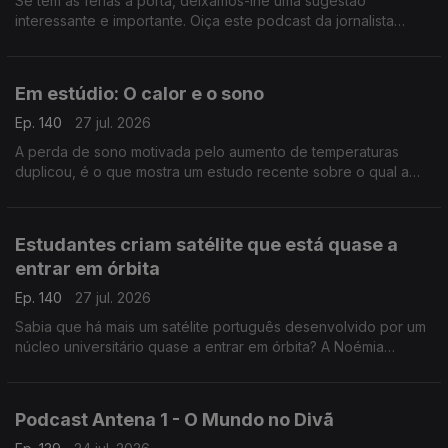
Se tem as férias à porta, deixamos-lhe uma sugestão
interessante e importante. Oiça este podcast da jornalista
Cláudia Almeida que analisa, por exemplo, mentalidades
coloniais.
Em estúdio: O calor e o sono
Ep. 140
27 jul. 2026
A perda de sono motivada pelo aumento de temperaturas
duplicou, é o que mostra um estudo recente sobre o qual a
médica internista e somnologista Sandra Marques destalha.
Estudantes criam satélite que está quase a
entrar em órbita
Ep. 140
27 jul. 2026
Sabia que há mais um satélite português desenvolvido por um
núcleo universitário quase a entrar em órbita? A Noémia
Gonçalves foi conhecer o LISAT e percebeu que, por
exemplo, serve a Marinha Portuguesa.
Podcast Antena 1 - O Mundo no Divã