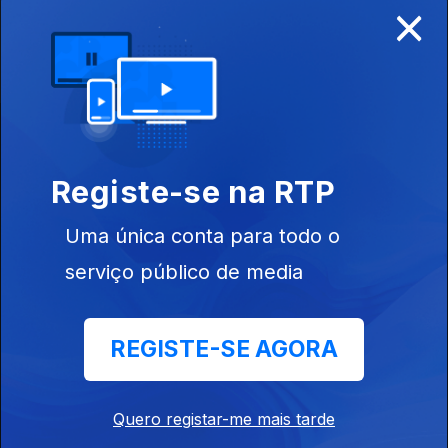
×
Disponível para iOS, Android, Apple TV, Android TV e
CarPlay
Registe-se na RTP
Uma única conta para todo o
serviço público de media
REGISTE-SE AGORA
NOTÍCIAS
DESPORTO
Quero registar-me mais tarde
TELEVISÃO