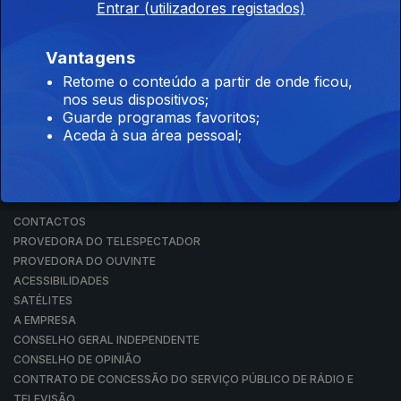
Entrar (utilizadores registados)
RÁDIO
RTP ARQUIVOS
RTP ENSINA
Vantagens
RTP PLAY
Retome o conteúdo a partir de onde ficou,
EM DIRETO
nos seus dispositivos;
REVER PROGRAMAS
Guarde programas favoritos;
Aceda à sua área pessoal;
CONCURSOS
PERGUNTAS FREQUENTES
CONTACTOS
CONTACTOS
PROVEDORA DO TELESPECTADOR
PROVEDORA DO OUVINTE
ACESSIBILIDADES
SATÉLITES
A EMPRESA
CONSELHO GERAL INDEPENDENTE
CONSELHO DE OPINIÃO
CONTRATO DE CONCESSÃO DO SERVIÇO PÚBLICO DE RÁDIO E
TELEVISÃO