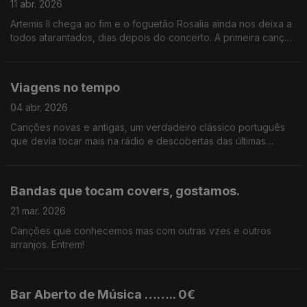
11 abr. 2026
Artemis II chega ao fim e o foguetão Rosalia ainda nos deixa a
todos atarantados, dias depois do concerto. A primeira canção
foi uma das melhores descobertas dos últimos tempos.
Viagens no tempo
04 abr. 2026
Canções novas e antigas, um verdadeiro clássico português
que devia tocar mais na rádio e descobertas das últimas
semanas que são perfeitas para o verão.
Bandas que tocam covers, gostamos.
21 mar. 2026
Canções que conhecemos mas com outras vzes e outros
arranjos. Entrem!
Bar Aberto de Música …….. 0€