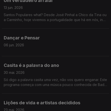
Um verdadeiro arraial
13 jun. 2026
Santos Populares what? Desde José Pinhal a Chico da Tina ou
a Carminho, hoje vivemos a portugalidade que há em nós, indo
ao passado e ao presente
Dançar e Pensar
06 jun. 2026
Casita é a palavra do ano
30 mai. 2026
Só digo a palavra casita uma vez, não vos quero enganar. Este
programa começa com uma música pouco conhecida de Bad
Bunny e depois viajamos por descobertas da semana e
pérolas para os dias quentes
Lições de vida e artistas decididos
23 mai. 2026