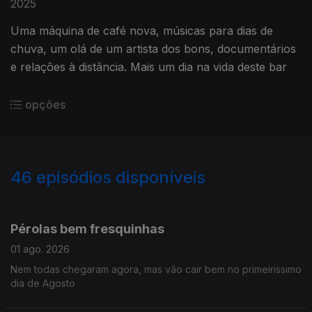
2025
Uma máquina de café nova, músicas para dias de
chuva, um olá de um artista dos bons, documentários
e relações à distância. Mais um dia na vida deste bar
opções
46
episódios disponíveis
929562
910394
893984
878445
Pérolas bem fresquinhas
01 ago. 2026
Nem todas chegaram agora, mas vão cair bem no primeirissimo
dia de Agosto