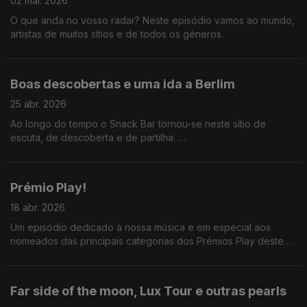
02 mai. 2026
O que anda no vosso radar? Neste episódio vamos ao mundo,
artistas de muitos sítios e de todos os géneros.
Boas descobertas e uma ida a Berlim
25 abr. 2026
Ao longo do tempo o Snack Bar tornou-se neste sítio de
escuta, de descoberta e de partilha.
Dia da Liberdade é dia de agradecer por poder partilhar tanta
música com quem a quem a ouve.
Prémio Play!
18 abr. 2026
Um episódio dedicado à nossa música e em especial aos
nomeados das principais categorias dos Prémios Play deste
ano.
Far side of the moon, Lux Tour e outras pearls