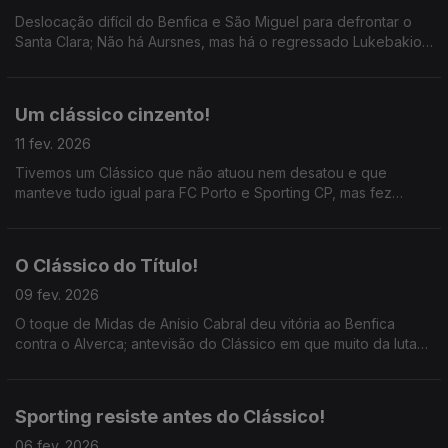
Deslocação difícil do Benfica e São Miguel para defrontar o
Santa Clara; Não há Aursnes, mas há o regressado Lukebakio;
ainda a história da União Desportiva de Leira para a cidade e
região.
Um clássico cinzento!
11 fev. 2026
Tivemos um Clássico que não atuou nem desatou e que
manteve tudo igual para FC Porto e Sporting CP, mas fez
aproximar o Benfica; ainda o adepto do Manchester United
que não corta o cabelo.
O Clássico do Título!
09 fev. 2026
O toque de Midas de Anísio Cabral deu vitória ao Benfica
contra o Alverca; antevisão do Clássico em que muito da luta
pelo título se decidirá, entre a melhor defesa (o FC Porto) e o
melhor ataque (Sporting CP).
Sporting resiste antes do Clássico!
06 fev. 2026