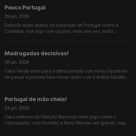
Pouco Portugal
29 jun. 2026
Exibição muito abaixo do esperado de Portugal contra a
Colômbia, num jogo com opções, mais uma vez, muito
questionáveis, de Roberto Martínez; faltou João Neves e
houve muito Diogo Costa.
Madrugadas decisivas!
26 jun. 2026
Cabo Verde entra para a última jornada com séries hipóteses
de passar à próxima fase nesse duelo com a Arábia Saudita;
Portugal tem que vencer a Colômbia para passar em primeiro
ou empatar e passar em segundo.
Portugal de mão cheia!
24 jun. 2026
Clara melhoria da Seleção Nacional neste jogo contra o
Uzbequistão, com Ronaldo e Nuno Mendes em grande, mas
acima de tudo uma evidente melhoria coletiva; a entrada de
Rúben Dias e João Félix fez toda a diferença.