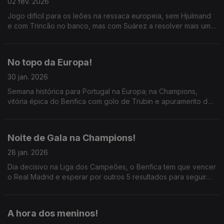
02 fev. 2026
Jogo difícil para os leões na ressaca europeia, sem Hjulmand
e com Trincão no banco, mas com Suárez a resolver mais uma
vez; em Tondela houve muito benfica, mas pouca pontaria;
ainda o ótimo mercado do FC Porto.
No topo da Europa!
30 jan. 2026
Semana histórica para Portugal na Europa; na Champions,
vitória épica do Benfica com golo de Trubin e apuramento do
Sporting para o Top 8 no último minuto; ainda Braga e Porto a
conseguirem o Top 8 na Liga da Europa.
Noite de Gala na Champions!
28 jan. 2026
Dia decisivo na Liga dos Campeões, o Benfica tem que vencer
o Real Madrid e esperar por outros 5 resultados para seguir
para o Play-Off; o Sporting vai ao País Basco com a esperança
do apuramento directo no top 8.
A hora dos meninos!