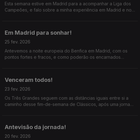
Esta semana estive em Madrid para a acompanhar a Liga dos
Campeões, e falo sobre a minha experiência em Madrid e no
Santiago Bernabéu; ainda a análise À exibição dos
encarnados.
Em Madrid para sonhar!
25 fev. 2026
Antevemos a noite europeia do Benfica em Madrid, com os
pontos fortes e fracos, e como poderão os encarnados
conseguir o impossível no Bernabéu; ainda as previsões para
os outros jogos do Play-Off.
Venceram todos!
23 fev. 2026
Os Três Grandes seguem com as distâncias iguais entre si a
caminho desse fim-de-semana de Clássicos, após uma jornada
com exibições de grande qualidade; destaque ainda para o
dérbi do Minho e o Estoril x Gil Vicente.
Antevisão da jornada!
20 fev. 2026