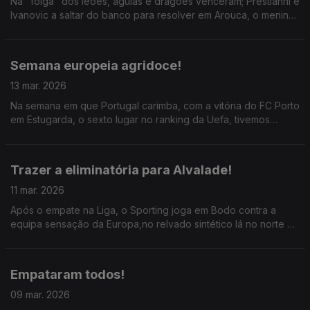
Na "folga" dos leões, águias e dragões venceram; Prestianni e
Ivanovic a saltar do banco para resolver em Arouca, o menino
Pietuszewski mais uma vez em grande no Dragão; ainda as 100
assistências de Bruno Fernandes.
Semana europeia agridoce!
13 mar. 2026
Na semana em que Portugal carimba, com a vitória do FC Porto
em Estugarda, o sexto lugar no ranking da Uefa, tivemos
também duas péssimas exibições: a derrota do Sporting em
Bodo e do SC Braga em Budapeste.
Trazer a eliminatória para Alvalade!
11 mar. 2026
Após o empate na Liga, o Sporting joga em Bodo contra a
equipa sensação da Europa,no relvado sintético lá no norte da
Noruega; ainda o descalabro do Tottenham em Madrid.
Empataram todos!
09 mar. 2026