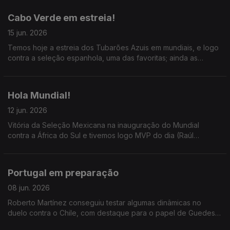
Cabo Verde em estreia!
15 jun. 2026
Temos hoje a estreia dos Tubarões Azuis em mundiais, e logo
contra a seleção espanhola, uma das favoritas; ainda as
goleadas de EUA, Alemanha e Suécia e as grandes surpresas
Qatar e Austrália.
Hola Mundial!
12 jun. 2026
Vitória da Seleção Mexicana na inauguração do Mundial
contra a África do Sul e tivemos logo MVP do dia (Raúl
Jiménez) e Barrete do dia (Sithole), num jogo com três
expulsões; ainda a vitória da Coreia do Sul.
Portugal em preparação
08 jun. 2026
Roberto Martínez conseguiu testar algumas dinâmicas no
duelo contra o Chile, com destaque para o papel de Guedes e
dupla Bernardo-Bruno como opção; ainda o Mourinho no Real