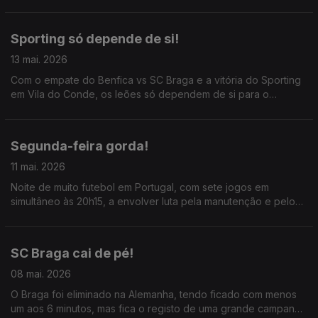
pelo acesso à Liga dos Campeões entre Sporting e Benfica.
Sporting só depende de si!
13 mai. 2026
Com o empate do Benfica vs SC Braga e a vitória do Sporting
em Vila do Conde, os leões só dependem de si para o
segundo lugar; Mourinho não ajudou a equipa na segunda
parte, para Rui Borges a equipa recuperou mentalmente
Segunda-feira gorda!
11 mai. 2026
Noite de muito futebol em Portugal, com sete jogos em
simultâneo às 20h15, a envolver luta pela manutenção e pelos
lugares europeus; principal destaque ao Benfica x Braga, o
jogo grande da jornada.
SC Braga cai de pé!
08 mai. 2026
O Braga foi eliminado na Alemanha, tendo ficado com menos
um aos 6 minutos, mas fica o registo de uma grande campanha