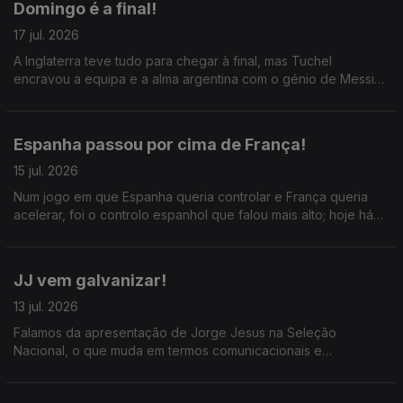
Domingo é a final!
17 jul. 2026
A Inglaterra teve tudo para chegar à final, mas Tuchel
encravou a equipa e a alma argentina com o génio de Messi
deu a volta; na final teremos uma Espanha de controlo contra
uma Argentina de rasgo.
Espanha passou por cima de França!
15 jul. 2026
Num jogo em que Espanha queria controlar e França queria
acelerar, foi o controlo espanhol que falou mais alto; hoje há
um histórico e escaldante Argentina x Ingl
JJ vem galvanizar!
13 jul. 2026
Falamos da apresentação de Jorge Jesus na Seleção
Nacional, o que muda em termos comunicacionais e
futebolísticos; ainda a antevisão das meias-finais do Mundial.