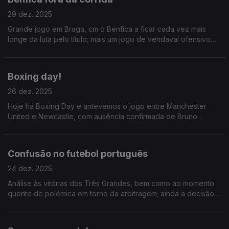
29 dez. 2025
Grande jogo em Braga, cm o Benfica a ficar cada vez mais
longe da luta pelo título; mais um jogo de vendaval ofensivo
do Sporting e de Suaréz; ainda a primeira vitória de sempre de
Moçambique na CAN.
Boxing day!
26 dez. 2025
Hoje há Boxing Day e antevemos o jogo entre Manchester
United e Newcastle, com ausência confirmada de Bruno
Fernandes; Ainda o SC Braga x Benfica de domingo e a
habitual atualização da CAN 2025.
Confusão no futebol português
24 dez. 2025
Análise às vitórias dos Três Grandes, bem como ao momento
quente de polémica em torno da arbitragem; ainda a decisão
inexplicável da FPF em relação ao Caldas SC x SC Braga; e a
atualização habitual da CAN 2025.