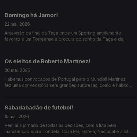
o descalabro do Sporting.
Domingo há Jamor!
22 mai. 2026
Antevisão da final da Taça entre um Sporting amplamente
favorito e um Torreense a procura do sonho da Taça e da
subida de divisão; ainda o primeiro campeonato saudita de
Cristiano Ronaldo, com a ajuda de JJ e João Félix.
Os eleitos de Roberto Martínez!
20 mai. 2026
Habemus convocados de Portugal para o Mundial! Martínez
fez uma convocatória sem grandes surpresas, como é hábito;
destaque para a chamada de Samu Costa e as ausências de
Palhinha e Horta.
Sabadabadão de futebol!
15 mai. 2026
Vem aí a jornada de todas as decisões, com a luta pela
manutenção entre Tondela, Casa Pia, Estrela, Nacional e a luta