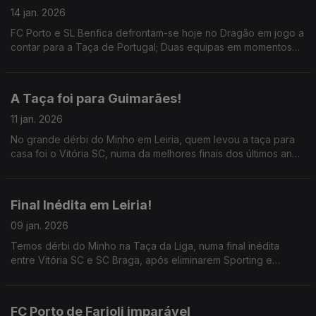
14 jan. 2026
FC Porto e SL Benfica defrontam-se hoje no Dragão em jogo a
contar para a Taça de Portugal; Duas equipas em momentos
distintos, Mourinho a puxar dos galões e Farioli à espera de
um Benfica mais agressivo.
A Taça foi para Guimarães!
11 jan. 2026
No grande dérbi do Minho em Leiria, quem levou a taça para
casa foi o Vitória SC, numa da melhores finais dos últimos anos
em Portugal, com muito futebol e emoção; ainda a atualização
da CAN com as meias-finais.
Final Inédita em Leiria!
09 jan. 2026
Temos dérbi do Minho na Taça da Liga, numa final inédita
entre Vitória SC e SC Braga, após eliminarem Sporting e
Benfica; abordamos as declarações de Mourinho e ainda o
despedimento de Rúben Amorim.
FC Porto de Farioli imparável