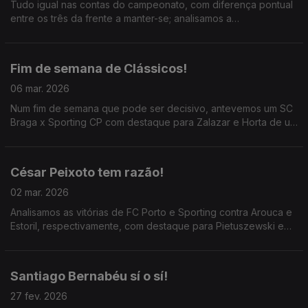
Tudo igual nas contas do campeonato, com diferença pontual
entre os três da frente a manter-se; analisamos a
superioridade de Farioli na Luz e a marcha atrás de Rui Borges
em Braga.
Fim de semana de Clássicos!
06 mar. 2026
Num fim de semana que pode ser decisivo, antevemos um SC
Braga x Sporting CP com destaque para Zalazar e Horta de um
lado, Morita e Maxi do outro; ainda o duelo tático Mourinho x
Farioli no SL Benfica x FC Porto.
César Peixoto tem razão!
02 mar. 2026
Analisamos as vitórias de FC Porto e Sporting contra Arouca e
Estoril, respectivamente, com destaque para Pietuszewski e
Luíz Suarez; ainda a antevisão do Gil Vicente x Benfica com as
queixas, justas, de César Peixoto.
Santiago Bernabéu sí o sí!
27 fev. 2026