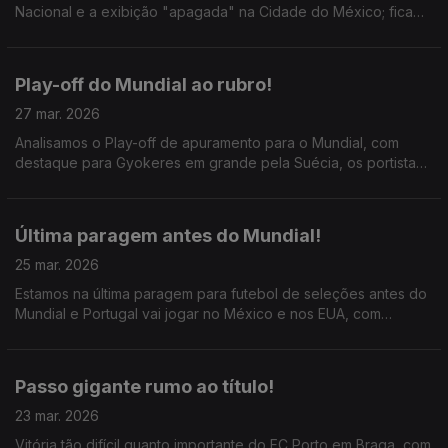
Nacional e a exibição "apagada" na Cidade do México; fica
uma certeza para o Mundial: Vitinha, João Neves e Bruno
Fernandes têm que jogar juntos.
Play-off do Mundial ao rubro!
27 mar. 2026
Analisamos o Play-off de apuramento para o Mundial, com
destaque para Gyokeres em grande pela Suécia, os portistas
polacos a seguir em frente e o trio "português" da Dinamarca
a confirmar o favoritismo.
Última paragem antes do Mundial!
25 mar. 2026
Estamos na última paragem para futebol de seleções antes do
Mundial e Portugal vai jogar no México e nos EUA, com
destaque para Paulinho, Horta, e Mateus Fernandes; ainda a
despedida de Salah do Liverpool.
Passo gigante rumo ao título!
23 mar. 2026
Vitória tão difícil quanto importante do FC Porto em Braga, com