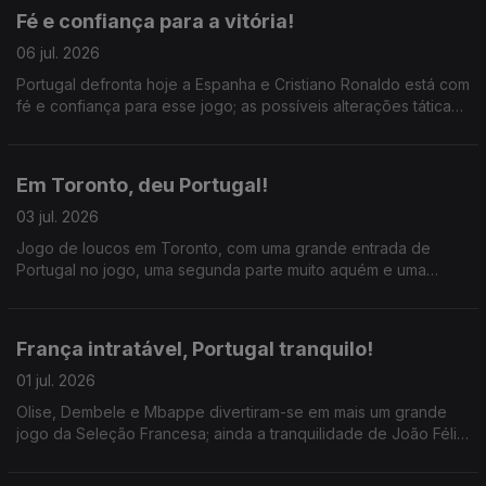
Fé e confiança para a vitória!
06 jul. 2026
Portugal defronta hoje a Espanha e Cristiano Ronaldo está com
fé e confiança para esse jogo; as possíveis alterações táticas
de Martinez e o duelo Lamine Yamal x Nuno Mendes.
Em Toronto, deu Portugal!
03 jul. 2026
Jogo de loucos em Toronto, com uma grande entrada de
Portugal no jogo, uma segunda parte muito aquém e uma
entrada fulgurante e decisiva de Gonçalo Ramos; Diogo Costa
MVP!
França intratável, Portugal tranquilo!
01 jul. 2026
Olise, Dembele e Mbappe divertiram-se em mais um grande
jogo da Seleção Francesa; ainda a tranquilidade de João Félix
na antevisão desse Portugual x Croácia.