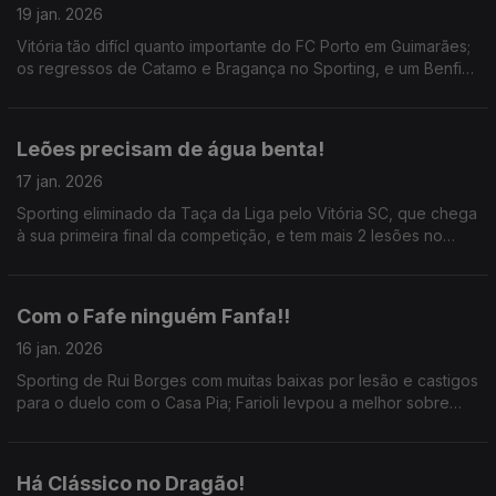
19 jan. 2026
Vitória tão difícl quanto importante do FC Porto em Guimarães;
os regressos de Catamo e Bragança no Sporting, e um Benfica
mais ofensivo em Vila do Conde; ainda Senegal vencedor da
CAN numa final bizarra.
Leões precisam de água benta!
17 jan. 2026
Sporting eliminado da Taça da Liga pelo Vitória SC, que chega
à sua primeira final da competição, e tem mais 2 lesões no
cardápio; ainda o Benfica x SC Braga de hoje e o ponto de
situação da CAN.
Com o Fafe ninguém Fanfa!!
16 jan. 2026
Sporting de Rui Borges com muitas baixas por lesão e castigos
para o duelo com o Casa Pia; Farioli levpou a melhor sobre
Mourinho e dragões seguem em frente; aindaa festa da Taça
com o Toreense e o Fafe!
Há Clássico no Dragão!