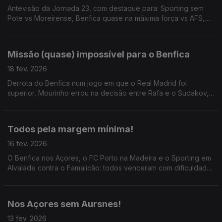
Antevisão da Jornada 23, com destaque para: Sporting sem
Pote vs Moreirense, Benfica quase na máxima força vs AFS,
FC Porto vs Rio Ave já a saber os outros resultados; ainda o
Estoril x Gil Vicente e o Dérbi do Minho!
Missão (quase) impossível para o Benfica
18 fev. 2026
Derrota do Benfica num jogo em que o Real Madrid foi
superior, Mourinho errou na decisão entre Rafa e o Sudakov,
e os encarnados foram claramente prejudicados pela
arbitragem; abordamos ainda o caso de racismo.
Todos pela margem mínima!
16 fev. 2026
O Benfica nos Açores, o FC Porto na Madeira e o Sporting em
Alvalade contra o Famalicão: todos venceram com dificuldade
e pela margem mínima. O fantástico momento de Paulo
Fonseca no Lyon, com 13 vitórias consecutivas.
Nos Açores sem Aursnes!
13 fev. 2026