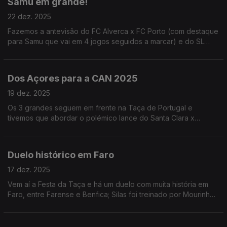
Samu em grande!
22 dez. 2025
Fazemos a antevisão do FC Alverca x FC Porto (com destaque
para Samu que vai em 4 jogos seguidos a marcar) e do SL
Benfica x Famalicão; ainda uma viagem por Marrocos para a
CAN e pelo Brasil para a Copa do Brasil.
Dos Açores para a CAN 2025
19 dez. 2025
Os 3 grandes seguem em frente na Taça de Portugal e
tivemos que abordar o polémico lance do Santa Clara x
Sporting; ainda o lançamento da CAN 2025 que começa
domingo, com sede em Marrocos.
Duelo histórico em Faro
17 dez. 2025
Vem aí a Festa da Taça e há um duelo com muita história em
Faro, entre Farense e Benfica; Silas foi treinado por Mourinho,
que está fã de Pavlidis; ainda a injustiça da FIFA para com João
Neves.