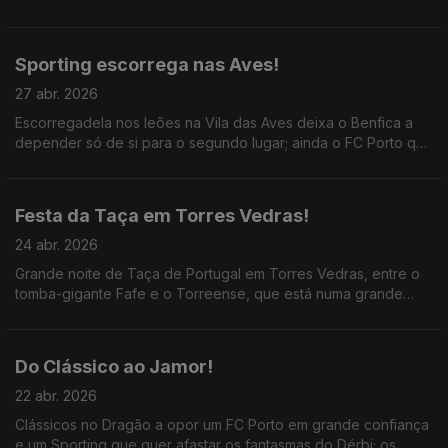
Neves; ainda o jogo muito importante entre o Sporting e
Tondela para o segundo lugar e a manutenção.
Sporting escorrega nas Aves!
27 abr. 2026
Escorregadela nos leões na Vila das Aves deixa o Benfica a
depender só de si para o segundo lugar; ainda o FC Porto que
está com uma mão no troféu do campeonato e o Marítimo qe
garantiu a subida!
Festa da Taça em Torres Vedras!
24 abr. 2026
Grande noite de Taça de Portugal em Torres Vedras, entre o
tomba-gigante Fafe e o Torreense, que está numa grande
época na luta pela subida e na final do Jamor; ainda o
polémico e "cinzento" clássico do Dragão.
Do Clássico ao Jamor!
22 abr. 2026
Clássicos no Dragão a opor um FC Porto em grande confiança
e um Sporting que quer afastar os fantasmas do Dérbi; os