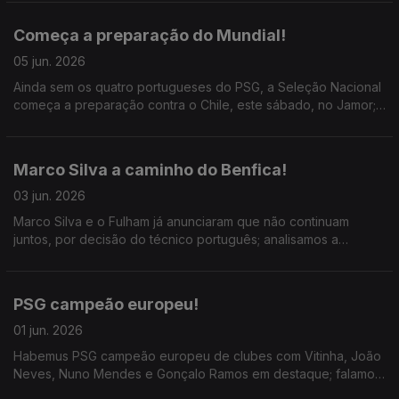
Madrid.
Começa a preparação do Mundial!
05 jun. 2026
Ainda sem os quatro portugueses do PSG, a Seleção Nacional
começa a preparação contra o Chile, este sábado, no Jamor;
ainda o Roland Garros 2026 cheio de surpresas!
Marco Silva a caminho do Benfica!
03 jun. 2026
Marco Silva e o Fulham já anunciaram que não continuam
juntos, por decisão do técnico português; analisamos a
carreira do treinador português e o que pode acrescentar se
assinar pelo Benfica.
PSG campeão europeu!
01 jun. 2026
Habemus PSG campeão europeu de clubes com Vitinha, João
Neves, Nuno Mendes e Gonçalo Ramos em destaque; falamos
sobre a solidez do Arsenal e a magia parisiense, com selo