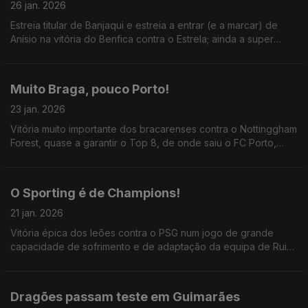
26 jan. 2026
Estreia titular de Banjaqui e estreia a entrar (e a marcar) de
Anísio na vitória do Benfica contra o Estrela; ainda a super
forma de Suárez a dar duas vitórias ao Sporting esta semana.
Muito Braga, pouco Porto!
23 jan. 2026
Vitória muito importante dos bracarenses contra o Nottinggham
Forest, quase a garantir o Top 8, de onde saiu o FC Porto,
com mais uma exibição cinzenta, agora no empate em Plzen;
ainda o Benfica quase fora da Champions.
O Sporting é de Champions!
21 jan. 2026
Vitória épica dos leões contra o PSG num jogo de grande
capacidade de sofrimento e de adaptação da equipa de Rui
Borges; o Benfica, com Bruma de volta, tem que pontuar em
Turim para sonhar com o apuramento.
Dragões passam teste em Guimarães