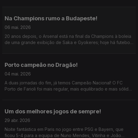
europeia da equipa de Carlos Vicens; ainda o porquê de
termos 7 jogos da Liga na próxima 2ª feira.
Na Champions rumo a Budapeste!
06 mai. 2026
20 anos depois, o Arsenal está na final da Champions à boleia
de uma grande exibição de Saka e Gyokeres; hoje há futebol
champanhe em Munique com esse duelo entre Bayern e PSG,
os grandes favoritos a levantar a Taça.
Porto campeão no Dragão!
04 mai. 2026
A duas jornadas do fim, já temos Campeão Nacional! O FC
Porto de Farioli foi mais regular, mais equilibrado e mais sólido
do que os rivais; preparou melhor a época e atacou melhor
nos mercados de transferências.
Um dos melhores jogos de sempre!
29 abr. 2026
Noite fantástica em Paris no jogo entre PSG e Bayern, que
ficou 5-4 para a equipa de Nuno Mendes, Vitinha e João