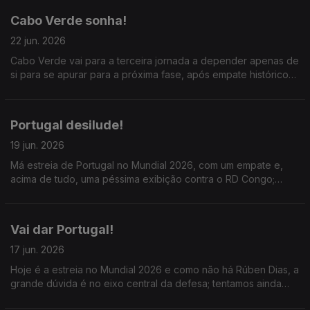
Cabo Verde sonha!
22 jun. 2026
Cabo Verde vai para a terceira jornada a depender apenas de
si para se apurar para a próxima fase, após empate histórico
com grandes golos de Kevin Pina e Hélio Varela; Portugal joga
amanhã e é para ganhar ou ganhar.
Portugal desilude!
19 jun. 2026
Má estreia de Portugal no Mundial 2026, com um empate e,
acima de tudo, uma péssima exibição contra o RD Congo;
Roberto Martínez não consegue potenciar coletivamente os
melhores jogadores da equipa.
Vai dar Portugal!
17 jun. 2026
Hoje é a estreia no Mundial 2026 e como não há Rúben Dias, a
grande dúvida é no eixo central da defesa; tentamos ainda
perceber quem jogará no ataque com Cristiano Ronaldo.