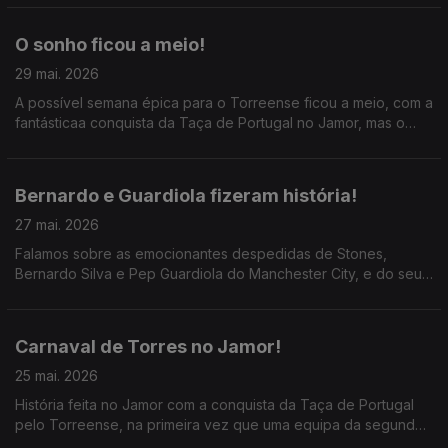
português.
O sonho ficou a meio!
29 mai. 2026
A possível semana épica para o Torreense ficou a meio, com a
fantásticaa conquista da Taça de Portugal no Jamor, mas o
objetivo da subida a não ser alcançado; consegue a
manutenção o Casa Pia, na despedida de José Fonte.
Bernardo e Guardiola fizeram história!
27 mai. 2026
Falamos sobre as emocionantes despedidas de Stones,
Bernardo Silva e Pep Guardiola do Manchester City, e do seu
legado; ainda a final da Conference League.
Carnaval de Torres no Jamor!
25 mai. 2026
História feita no Jamor com a conquista da Taça de Portugal
pelo Torreense, na primeira vez que uma equipa da segunda
divisão vence a prova Rainha; a semana histórica de Stopira e