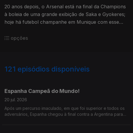
20 anos depois, o Arsenal está na final da Champions
à boleia de uma grande exibição de Saka e Gyokeres;
hoje há futebol champanhe em Munique com esse
duelo entre Bayern e PSG, os grandes favoritos a
levantar a Taça.
opções
121
episódios disponíveis
938851
932077
924621
917730
910726
905206
899045
892642
886593
Espanha Campeã do Mundo!
20 jul. 2026
Após um percurso imaculado, em que foi superior e todos os
adversários, Espanha chegou à final contra a Argentina para
dominar por completo e vencer; foi um Mundial espetacular,
nas bancadas e nos relvados.