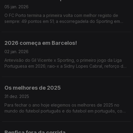
05 jan. 2026
O FC Porto termina a primeira volta com melhor registo de
sempre: 49 pontos em 51; a escorregadela do Sporting em
Barcelos e a estreia de Lopes Cabral na vitória do Benfica;
Ainda um momento de Amorim no Man United.
2026 começa em Barcelos!
02 jan. 2026
Antevisão do Gil Vicente x Sporting, o primeiro jogo da Liga
Portuguesa em 2026; raio-x a Sidny Lopes Cabral, reforço do
Benfica; e ainda o ponto de situação da CAN 2025.
Os melhores de 2025
31 dez. 2025
Para fechar o ano hoje elegemos os melhores de 2025 no
mundo do futebol português e do futebol em português, com
alguns destaques coletivos e individuais
Benfica fora da corrida