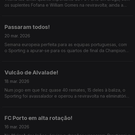
os suplentes Fofana e William Gomes na reviravolta; ainda a
vitória contundente do Sporting em Alverca.
Passaram todos!
20 mar. 2026
Semana europeia perfeita para as equipas portuguesas, com
o Sporting a apurar-se para os quartos de final da Champions,
SC Braga e FC Porto quartos da Liga Europa; ainda sugestões
para Roberto Martinez.
Vulcão de Alvalade!
18 mar. 2026
Num jogo em que fez quase 40 remates, 15 deles à baliza, o
Sporting foi avassalador e operou a reviravolta na eliminatória
numa noite épica em Alvalade e que marca a grande
campanha da equipa de Rui Borges.
FC Porto em alta rotação!
16 mar. 2026