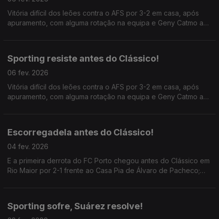
Vitória difícil dos leões contra o AFS por 3-2 em casa, após
apuramento, com alguma rotação na equipa e Geny Catmo a
entrar para decidir; ainda o lançamento do Clássico Porto x
Sporting.
Sporting resiste antes do Clássico!
06 fev. 2026
Vitória difícil dos leões contra o AFS por 3-2 em casa, após
apuramento, com alguma rotação na equipa e Geny Catmo a
entrar para decidir; ainda o lançamento do Clássico Porto x
Sporting.
Escorregadela antes do Clássico!
04 fev. 2026
E a primeira derrota do FC Porto chegou antes do Clássico em
Rio Maior por 2-1 frente ao Casa Pia de Álvaro de Pacheco;
ainda as meias-finais da Taça de Portugal que começam hoje
com o Fafe x Torreense.
Sporting sofre, Suárez resolve!