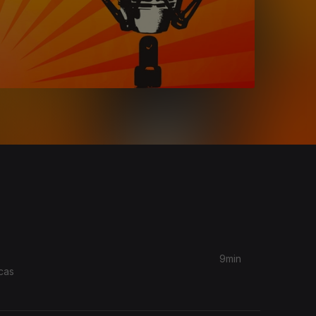
9min
cas