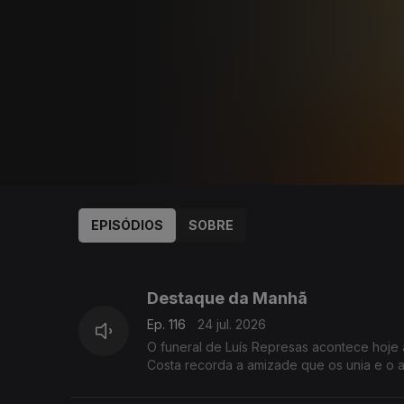
EPISÓDIOS
SOBRE
939347
929316
924359
Destaque da Manhã
Ep. 116
24 jul. 2026
O funeral de Luís Represas acontece hoje
Costa recorda a amizade que os unia e o a