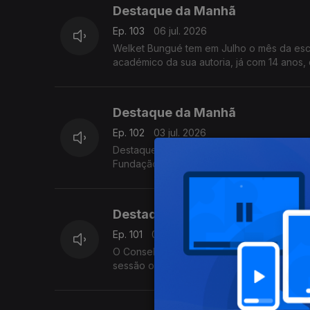
Destaque da Manhã
Ep. 103
06 jul. 2026
Welket Bungué tem em Julho o mês da escrita. Relança o livro do pai
Destaque da Manhã
Ep. 102
03 jul. 2026
Destaque para o Festival Afro Nation, apoi
Fundação Gulbenkian, que contará com atua
Destaque da Manhã
Ep. 101
02 jul. 2026
O Conselho Nacional da Liga Guineense d
sessão ordinária, uma Moção de Agradecim