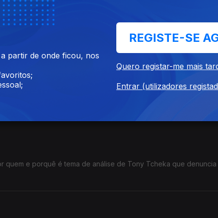
as políticas de proteção da infância, com especial atenção às ilh
REGISTE-SE A
 partir de onde ficou, nos
Quero registar-me mais tar
avoritos;
ssoal;
Entrar (utilizadores regista
situada em Bragança.
or quem e porquê é tema de análise de Tony Tcheka que denuncia