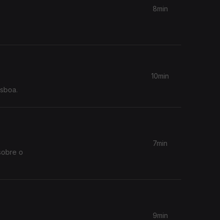
8min
10min
isboa.
7min
sobre o
9min