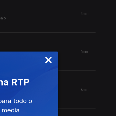
4min
1min
×
da
 na RTP
8min
 uma
para todo o
e media