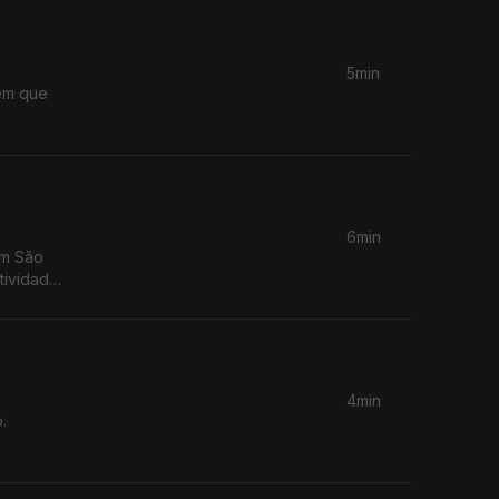
5min
6min
em São
4min
o.