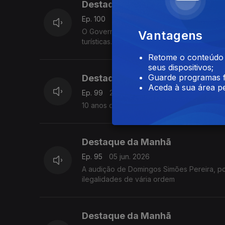
Destaque da Manhã
Ep. 100
30 jun. 2026
O Governo de Cabo Verde promete reforçar 
Vantagens
turísticas.
Retome o conteúdo a
seus dispositivos;
Guarde programas f
Destaque da Manhã
Aceda à sua área pe
Ep. 99
29 jun. 2026
10 anos da Academia Ghost Dance Studio, 
Destaque da Manhã
Ep. 95
05 jun. 2026
A audição de Domingos Simões Pereira, p
ilegalidades de vária ordem
Destaque da Manhã