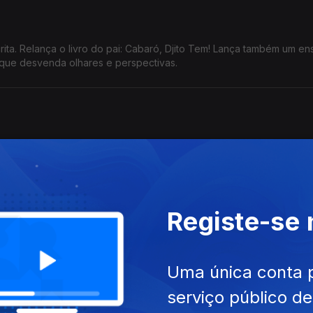
: Cabaró, Djito Tem! Lança também um ensaio
académico da sua autoria, já com 14 anos, que desvenda olhares e perspectivas.
ado pela Rádio RTP África, e para a 2.ª edição do Jardim de Verão 
ções de Soraia Ramos, Berlok e outros artistas.
Registe-se
os Direitos Humanos (LGDH) aprovou, no passado sábado, durante
ento dirigida à União Europeia.
Uma única conta 
serviço público d