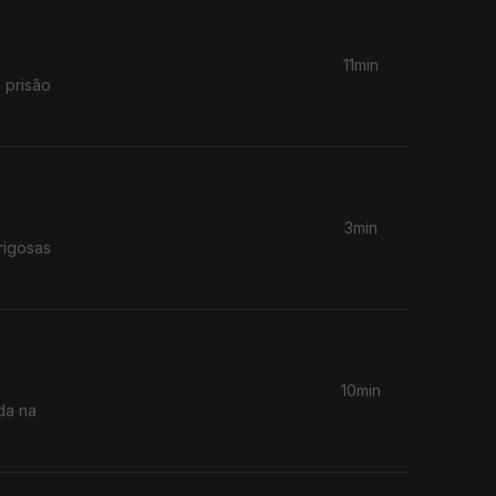
11min
 prisão
3min
rigosas
10min
da na