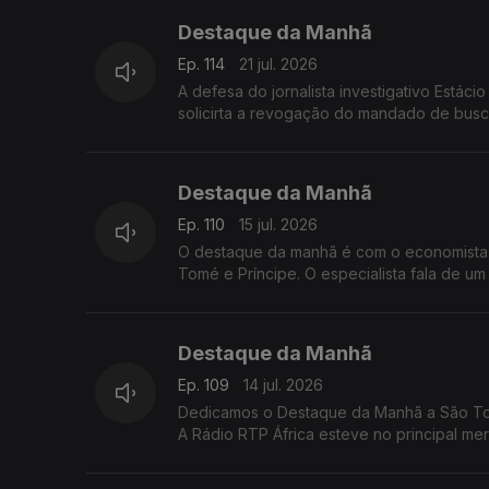
Destaque da Manhã
Ep. 114
21 jul. 2026
A defesa do jornalista investigativo Estácio Valoi submeteu, ontem à PrGR
solicirta a revogação do mandado de bus
Destaque da Manhã
Ep. 110
15 jul. 2026
O destaque da manhã é com o economista C
Tomé e Príncipe. O especialista fala de um pais com potencial.. mas que ainda assenta a base económica em atividades
pouco produtivas como a agricultura e a p
Destaque da Manhã
Ep. 109
14 jul. 2026
Dedicamos o Destaque da Manhã a São Tomé
A Rádio RTP África esteve no principal me
Frederico Pinheiro