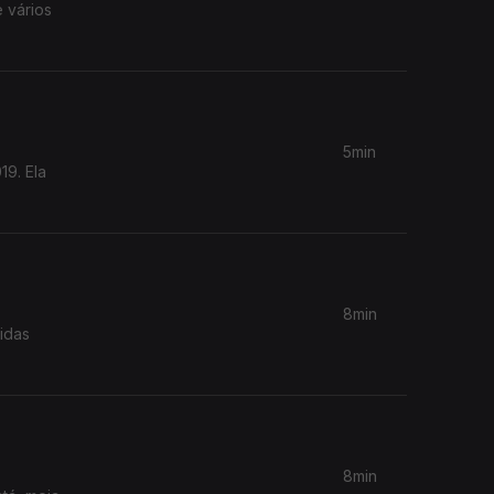
e vários
5min
19. Ela
8min
idas
8min