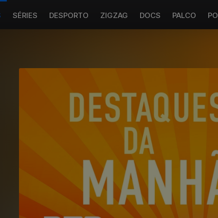
S
SÉRIES
DESPORTO
ZIGZAG
DOCS
PALCO
PO