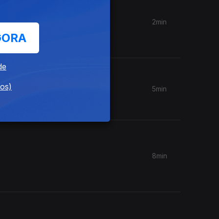
2min
as
GORA
de
dos)
5min
8min