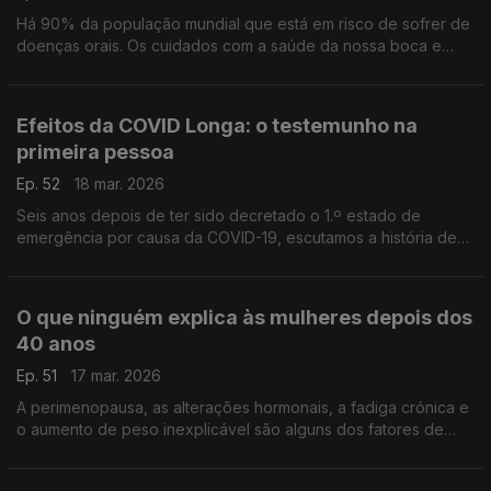
Há 90% da população mundial que está em risco de sofrer de
doenças orais. Os cuidados com a saúde da nossa boca e
dentes devem ser levados a sérios, em todas as idades, avisa
a médica dentista Rita Lourenço.
Efeitos da COVID Longa: o testemunho na
primeira pessoa
Ep. 52
18 mar. 2026
Seis anos depois de ter sido decretado o 1.º estado de
emergência por causa da COVID-19, escutamos a história de
Dora Sargento, uma médica, infetadas múltiplas vezes, cuja
vida foi gravemente afetada.
O que ninguém explica às mulheres depois dos
40 anos
Ep. 51
17 mar. 2026
A perimenopausa, as alterações hormonais, a fadiga crónica e
o aumento de peso inexplicável são alguns dos fatores de
envelhecimento que afetam o bem-estar das mulheres, como
nos explica a médica Marta Padilha.