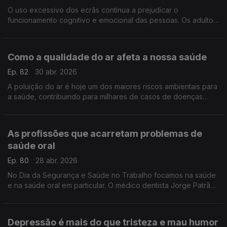
O uso excessivo dos ecrãs continua a prejudicar o
funcionamento cognitivo e emocional das pessoas. Os adultos
devem dar o exemplo e assegurar que há momentos e zonas
offline, defende o neuropsicólogo Bruno Peixoto.
Como a qualidade do ar afeta a nossa saúde
Ep. 82
30 abr. 2026
A poluição do ar é hoje um dos maiores riscos ambientais para
a saúde, contribuindo para milhares de casos de doenças
respiratórias todos os anos. A pneumologista Amélia Feliciano
ajuda-nos a enquadrar este tema.
As profissões que acarretam problemas de
saúde oral
Ep. 80
28 abr. 2026
No Dia da Segurança e Saúde no Trabalho focamos na saúde
e na saúde oral em particular. O médico dentista Jorge Patrão
dá múltiplos exemplos de como certos trabalhos aumentam o
risco de desenvolver doenças orais.
Depressão é mais do que tristeza e mau humor