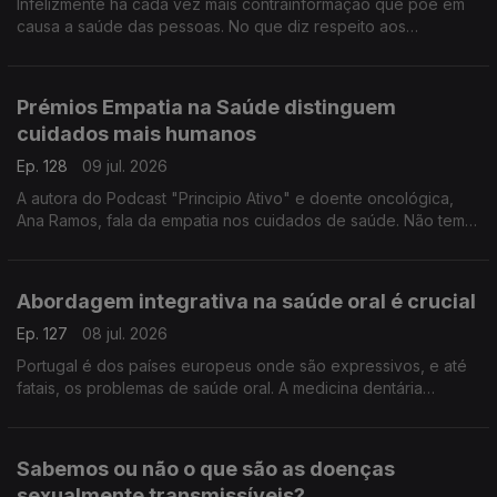
Infelizmente há cada vez mais contrainformação que põe em
causa a saúde das pessoas. No que diz respeito aos
protetores solares Sara Fernandes, farmacêutica e autora da
página "Makedown", esclarece as dúvidas e os mitos.
Prémios Empatia na Saúde distinguem
cuidados mais humanos
Ep. 128
09 jul. 2026
A autora do Podcast "Principio Ativo" e doente oncológica,
Ana Ramos, fala da empatia nos cuidados de saúde. Não tem
dúvidas de que podem fazer a diferença para a adesão aos
tratamentos e para a recuperação dos doentes.
Abordagem integrativa na saúde oral é crucial
Ep. 127
08 jul. 2026
Portugal é dos países europeus onde são expressivos, e até
fatais, os problemas de saúde oral. A medicina dentária
integrativa tem uma abordagem nova que pode fazer toda a
diferença, explica a médica Yola Figueiredo.
Sabemos ou não o que são as doenças
sexualmente transmissíveis?