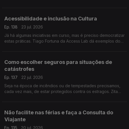
médica internista e somnologista Sandra Marques destalha.
Acessibilidade e inclusão na Cultura
Ep. 138
23 jul. 2026
Já há algumas iniciativas em curso, mas é preciso democratizar
estas práticas. Tiago Fortuna da Access Lab dá exemplos do
que há e do que ainda falta fazer para garantir o acesso a
grandes evento às pessoas com deficiência.
Como escolher seguros para situações de
catástrofes
Ep. 137
22 jul. 2026
Seja na época de incêndios ou de tempestades precisamos,
cada vez mais, de estar protegidos contra os estragos. Zita
Medeiros, advogada especialista em contencioso, dá dicas
sobre que seguros escolher.
Não facilite nas férias e faça a Consulta do
Viajante
Ep. 135
20 jul. 2026