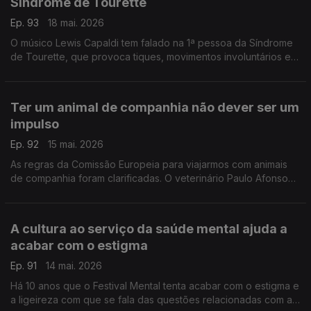
Síndrome de Tourette
Ep. 93
18 mai. 2026
O músico Lewis Capaldi tem falado na 1ª pessoa da Síndrome
de Tourette, que provoca tiques, movimentos involuntários e
sons que não se conseguem controlar. A psicóloga Rita
Ferreira da Costa ajuda a acabar com o estigma.
Ter um animal de companhia não dever ser um
impulso
Ep. 92
15 mai. 2026
As regras da Comissão Europeia para viajarmos com animais
de companhia foram clarificadas. O veterinário Paulo Afonso
ajuda a perceber o que implica ter um animal, quais são os
direitos, mas também os deveres.
A cultura ao serviço da saúde mental ajuda a
acabar com o estigma
Ep. 91
14 mai. 2026
Há 10 anos que o Festival Mental tenta acabar com o estigma e
a ligeireza com que se fala das questões relacionadas com a