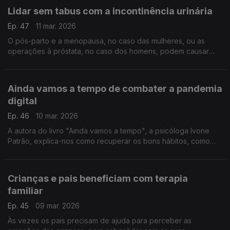
Lidar sem tabus com a incontinência urinária
Ep. 47
11 mar. 2026
O pós-parto e a menopausa, no caso das mulheres, ou as
operações à próstata, no caso dos homens, podem causar
este problema. E não há que ter vergonha, é mesmo preciso
pedir ajuda, sublinha a fisiatra Raquel Costa.
Ainda vamos a tempo de combater a pandemia
digital
Ep. 46
10 mar. 2026
A autora do livro "Ainda vamos a tempo", a psicóloga Ivone
Patrão, explica-nos como recuperar os bons hábitos, como
ajudar os mais novos e as famílias a lidar com os ecrãs e a
ciber dependência.
Crianças e pais beneficiam com terapia
familiar
Ep. 45
09 mar. 2026
Às vezes os pais precisam de ajuda para perceber as