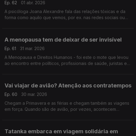
Ep. 62
01 abr. 2026
A psicóloga Joana Alexandre fala das relações tóxicas e da
forma como aquilo que vemos, por ex. nas redes sociais ou
televisão, pode contribuir negativamente para a conceção de
relações saudáveis entre os mais jovens.
A menopausa tem de deixar de ser invisível
Ep. 61
31 mar. 2026
A Menopausa e Direitos Humanos - foi este o mote que levou
ao encontro entre políticos, profissionais de saúde, juristas e
outras entidades. Cristina Mesquita de Oliveira, presidente
VIDAs, destaca o que está em causa.
Vai viajar de avião? Atenção aos contratempos
Ep. 60
30 mar. 2026
Chegam a Primavera e as férias e chegam também as viagens
em força. Quando são de avião, por vezes, acontecem
percalços para os quais deve estar preparado para responder
da melhor forma. A Graça Cabral da DECO ajuda.
Tatanka embarca em viagem solidária em