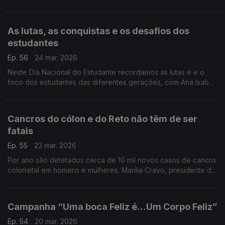
das alergias. O especialista em imunoalergologia, Tiago Rama,
explica como se pode aliviar os sintomas.
As lutas, as conquistas e os desafios dos
estudantes
Ep. 56
24 mar. 2026
Neste Dia Nacional do Estudante recordamos as lutas e e o
foco dos estudantes das diferentes gerações, com Ana Isabel
Pinto, especialista em Ciências da Educação.
Cancros do cólon e do Reto não têm de ser
fatais
Ep. 55
23 mar. 2026
Por ano são detetados cerca de 10 mil novos casos de cancro
colorretal em homens e mulheres. Marília Cravo, presidente da
Sociedade Portuguesa de Gastrenterologia, insiste na
importância de se fazerem os rastreios.
Campanha “Uma boca Feliz é…Um Corpo Feliz”
Ep. 54
20 mar. 2026