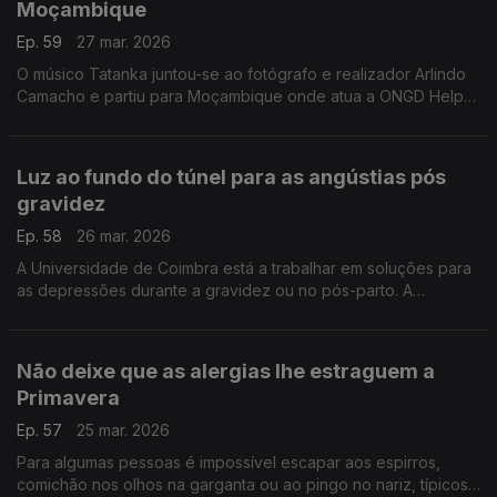
Moçambique
Ep. 59
27 mar. 2026
O músico Tatanka juntou-se ao fotógrafo e realizador Arlindo
Camacho e partiu para Moçambique onde atua a ONGD Helpo.
A experiência única que está a viver vai resultar num hino, com
as comunidades mais desprotegidas.
Luz ao fundo do túnel para as angústias pós
gravidez
Ep. 58
26 mar. 2026
A Universidade de Coimbra está a trabalhar em soluções para
as depressões durante a gravidez ou no pós-parto. A
investigadora Ana Ganho Ávila explica o que está em causa e
o que já é possível fazer.
Não deixe que as alergias lhe estraguem a
Primavera
Ep. 57
25 mar. 2026
Para algumas pessoas é impossível escapar aos espirros,
comichão nos olhos na garganta ou ao pingo no nariz, típicos