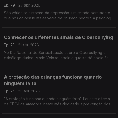
Ep. 79
27 abr. 2026
São vários os sintomas da depressão, um estado persistente
que nos coloca numa espécie de "buraco negro". A psicóloga
Cristina Castro, especialista na matéria, explica esta sensação
de apatia geral e desequilíbrio.
Conhecer os diferentes sinais de Ciberbullying
Ep. 75
21 abr. 2026
No Dia Nacional de Sensibilização sobre o Ciberbullying o
psicólogo clínico, Mário Veloso, apela a que se dê apoio às
vítimas, que se denunciem os crimes e que estejamos atento
aos sinais.
A proteção das crianças funciona quando
ninguém falta
Ep. 74
20 abr. 2026
"A proteção funciona quando ninguém falta". Foi este o tema
da CPCJ da Amadora, neste mês dedicado à prevenção dos
maus-tratos das crianças e jovens. A especialista Joana Pinto
alerta para o que todos podemos fazer.