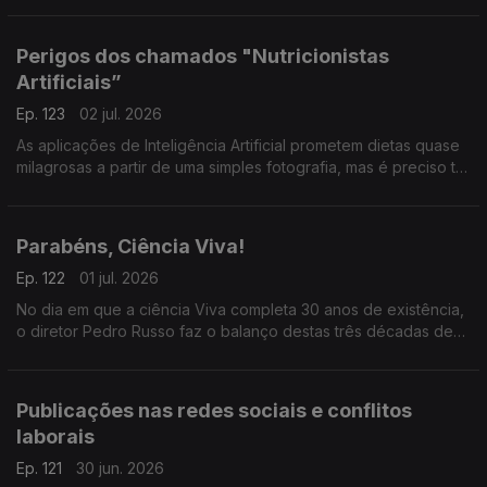
viver praticamente sem limitações.
Perigos dos chamados "Nutricionistas
Artificiais”
Ep. 123
02 jul. 2026
As aplicações de Inteligência Artificial prometem dietas quase
milagrosas a partir de uma simples fotografia, mas é preciso ter
muito cuidado, explica Elisabete Pinto, especialista da
Universidade Católica.
Parabéns, Ciência Viva!
Ep. 122
01 jul. 2026
No dia em que a ciência Viva completa 30 anos de existência,
o diretor Pedro Russo faz o balanço destas três décadas de
aproximação da ciência à sociedade e de aposta no ensino
experimental.
Publicações nas redes sociais e conflitos
laborais
Ep. 121
30 jun. 2026