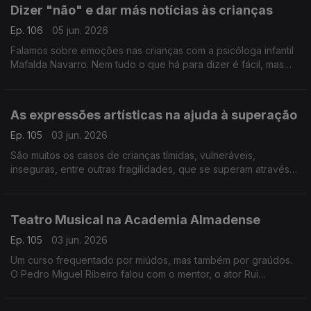
Dizer "não" e dar más notícias às crianças
Ep. 106
05 jun. 2026
Falamos sobre emoções nas crianças com a psicóloga infantil
Mafalda Navarro. Nem tudo o que há para dizer é fácil, mas
existem estratégias e formas de agir para minimizar impactos.
As expressões artísticas na ajuda à superação
Ep. 105
03 jun. 2026
São muitos os casos de crianças tímidas, vulneráveis,
inseguras, entre outras fragilidades, que se superam através
das artes. É sobre criatividade e expressões que falamos com
Ricardo Galrito, que partilha inúmeros casos.
Teatro Musical na Academia Almadense
Ep. 105
03 jun. 2026
Um curso frequentado por miúdos, mas também por graúdos.
O Pedro Miguel Ribeiro falou com o mentor, o ator Rui
Andrade, e com algumas das crianças que frequentam o curso
e que mostram muito entusiasmo!