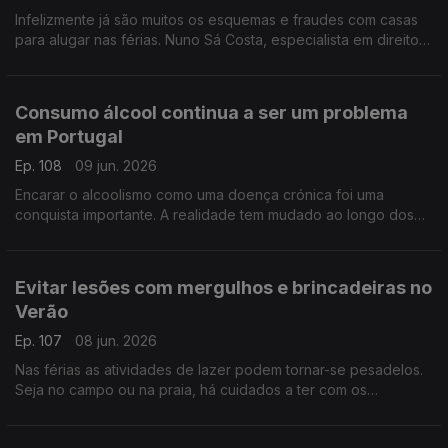
Infelizmente já são muitos os esquemas e fraudes com casas
para alugar nas férias. Nuno Sá Costa, especialista em direito
penal, ajuda-nos a identificar estas burlas.
Consumo álcool continua a ser um problema
em Portugal
Ep. 108
09 jun. 2026
Encarar o alcoolismo como uma doença crónica foi uma
conquista importante. A realidade tem mudado ao longo dos
anos, mas nem sempre para melhor, explica Ricardo Dinis
Oliveira, especialista em toxicologia.
Evitar lesões com mergulhos e brincadeiras no
Verão
Ep. 107
08 jun. 2026
Nas férias as atividades de lazer podem tornar-se pesadelos.
Seja no campo ou na praia, há cuidados a ter com os
mergulhos ou os trilhos. O fisioterapeuta Marc Reis deixa dicas
e conselhos.