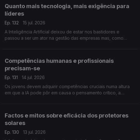
Quanto mais tecnologia, mais exigência para
líderes
Ep. 132
15 jul. 2026
A Inteligência Artificial deixou de estar nos bastidores e
passou a ser um ator na gestão das empresas mas, como
alerta a professora Susana Tavares, há competências e
responsabilidades que são exclusivas dos líderes.
Competências humanas e profissionais
precisam-se
Ep. 131
14 jul. 2026
Os jovens devem adquirir competências cruciais numa altura
em que a IA pode pôr em causa o pensamento crítico, a
comunicação e a empatia. A professora Inês Guerra destaca o
papel das universidades neste processo.
Factos e mitos sobre eficácia dos protetores
solares
Ep. 130
13 jul. 2026