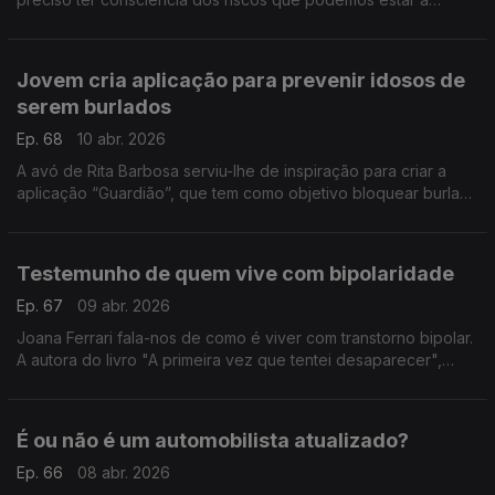
correr. A nutricionista Mónica Sousa ajuda-nos a perceber os
prós e os contras.
Jovem cria aplicação para prevenir idosos de
serem burlados
Ep. 68
10 abr. 2026
A avó de Rita Barbosa serviu-lhe de inspiração para criar a
aplicação “Guardião”, que tem como objetivo bloquear burlas.
A jovem venceu um concurso na Alemanha e já tem parceiros
de peso para implementar o projeto.
Testemunho de quem vive com bipolaridade
Ep. 67
09 abr. 2026
Joana Ferrari fala-nos de como é viver com transtorno bipolar.
A autora do livro "A primeira vez que tentei desaparecer",
cujas vendas revertem para a APAV, aborda temas como
depressão, suicídio e violência doméstica.
É ou não é um automobilista atualizado?
Ep. 66
08 abr. 2026