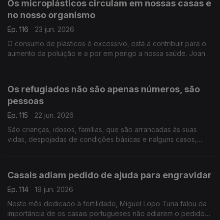
Os microplásticos circulam em nossas casas e
no nosso organismo
Ep. 116
23 jun. 2026
O consumo de plásticos é excessivo, está a contribuir para o
aumento da poluição e a por em perigo a nossa saúde. Joana
Prata esclarece os perigos dos microplásticos, que estão
presentes em nossas casas e no nosso corpo.
Os refugiados não são apenas números, são
pessoas
Ep. 115
22 jun. 2026
São crianças, idosos, famílias, que são arrancadas às suas
vidas, despojadas de condições básicas e nalguns casos,
violentadas. Soraya Ventura diretora da Portugal com ACNUR,
fala da situação atual e de como pode ajudar.
Casais adiam pedido de ajuda para engravidar
Ep. 114
19 jun. 2026
Neste mês dedicado à fertilidade, Miguel Lopo Tuna falou da
importância de os casais portugueses não adiarem o pedido