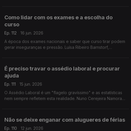
de ajuda para engravidar. O Médico Especialista em
Ginecologia e Obstetrícia, esclarece as dúvidas.
Como lidar com os exames e a escolha do
curso
Ep. 112
16 jun. 2026
A época dos exames nacionais e saber que curso tirar podem
gerar inseguranças e pressão. Luísa Ribeiro Barnstorf,
psicóloga clínica, deixa dicas aos estudantes para lidar com o
stress.
É preciso travar o assédio laboral e procurar
ajuda
Ep. 111
15 jun. 2026
O Assédio Laboral é um "flagelo gravíssimo" e as estatísticas
nem sempre refletem esta realidade. Nuno Cerejeira Namora
ajuda a perceber os sinais e a saber como se pode defender.
Não se deixe enganar com alugueres de férias
Ep. 110
12 jun. 2026