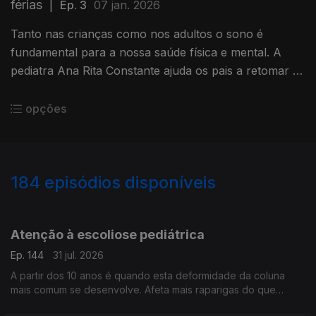
férias
|
Ep. 3
07 jan. 2026
Tanto nas crianças como nos adultos o sono é
fundamental para a nossa saúde física e mental. A
pediatra Ana Rita Constante ajuda os pais a retomar a
rotina do sono depois de um período de férias e
festividades.
opções
184
episódios disponíveis
942396
937889
933310
929931
921978
917580
912975
908086
Atenção à escoliose pediátrica
Ep. 144
31 jul. 2026
A partir dos 10 anos é quando esta deformidade da coluna
mais comum se desenvolve. Afeta mais raparigas do que
rapazes e vamos percebê-la melhor, com a ajuda do médico