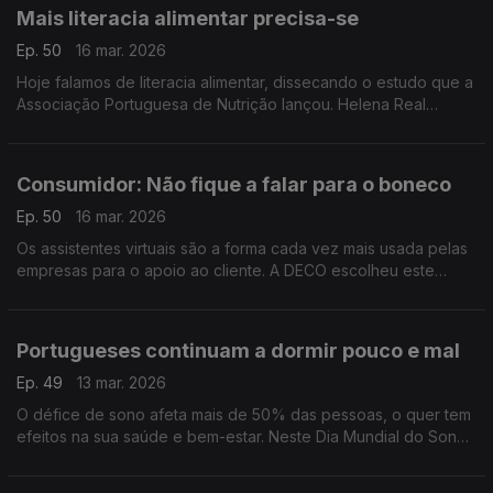
Mais literacia alimentar precisa-se
Ep. 50
16 mar. 2026
Hoje falamos de literacia alimentar, dissecando o estudo que a
Associação Portuguesa de Nutrição lançou. Helena Real
explica que idosos e famílias de baixos rendimentos têm mais
dificuldades nesta área.
Consumidor: Não fique a falar para o boneco
Ep. 50
16 mar. 2026
Os assistentes virtuais são a forma cada vez mais usada pelas
empresas para o apoio ao cliente. A DECO escolheu este
tema, que tem gerados muitas queixas, para a edição deste
ano do Dia do Consumidor.
Portugueses continuam a dormir pouco e mal
Ep. 49
13 mar. 2026
O défice de sono afeta mais de 50% das pessoas, o quer tem
efeitos na sua saúde e bem-estar. Neste Dia Mundial do Sono
ouvimos os conselhos da pneumologista Teresa Costa.