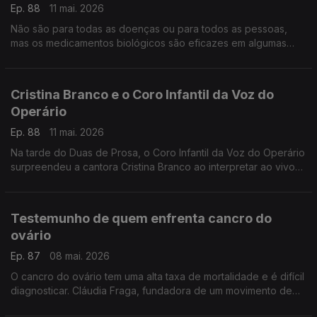
Ep. 88
11 mai. 2026
Não são para todas as doenças ou para todos as pessoas,
mas os medicamentos biológicos são eficazes em algumas
patologias. O imunoalergologista João Fonseca, ajuda a
esclarecer.
Cristina Branco e o Coro Infantil da Voz do
Operário
Ep. 88
11 mai. 2026
Na tarde do Duas de Prosa, o Coro Infantil da Voz do Operário
surpreendeu a cantora Cristina Branco ao interpretar ao vivo
"Canção de Embalar" de José Afonso
Testemunho de quem enfrenta cancro do
ovário
Ep. 87
08 mai. 2026
O cancro do ovário tem uma alta taxa de mortalidade e é difícil
diagnosticar. Cláudia Fraga, fundadora de um movimento de
apoio às mulheres e doente oncológica, partilha a sua