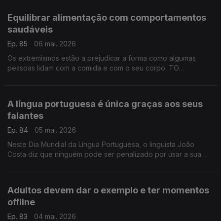
experiência e esclarece dúvidas.
Equilibrar alimentação com comportamentos
saudáveis
Ep. 85
06 mai. 2026
Os extremismos estão a prejudicar a forma como algumas
pessoas lidam com a comida e com o seu corpo. TO
preparador físico Tiago Guimarães, explica como se
consegue chegar a um equilíbrio.
A língua portuguesa é única graças aos seus
falantes
Ep. 84
05 mai. 2026
Neste Dia Mundial da Língua Portuguesa, o linguista João
Costa diz que ninguém pode ser penalizado por usar a sua
língua. No caso do português, são os diferentes sotaques e a
diversidade de falantes que a tornam única.
Adultos devem dar o exemplo e ter momentos
offline
Ep. 83
04 mai. 2026