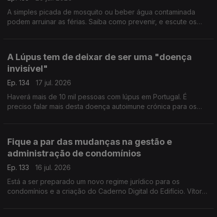
A simples picada de mosquito ou beber água contaminada
podem arruinar as férias. Saiba como prevenir, e escute os
conselhos de Gabriela Saldanha, Presidente Sociedade
Portuguesa da Medicina do Viajante.
A Lúpus tem de deixar de ser uma "doença
invisível"
Ep. 134
17 jul. 2026
Haverá mais de 10 mil pessoas com lúpus em Portugal. É
preciso falar mais desta doença autoimune crónica para os
diagnósticos serem atempados. Rita Mendes, presidente da
Associação de Doentes com Lúpus, esclarece-nos.
Fique a par das mudanças na gestão e
administração de condomínios
Ep. 133
16 jul. 2026
Está a ser preparado um novo regime jurídico para os
condomínios e a criação do Caderno Digital do Edifício. Vítor
Amaral, Presidente da Associação de Gestão e Administração
de Condomínios, esclarece-nos.