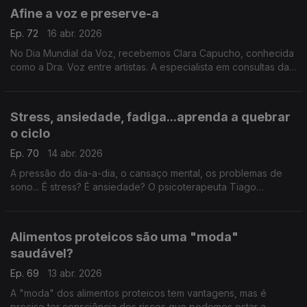
Afine a voz e preserve-a
Ep. 72
16 abr. 2026
No Dia Mundial da Voz, recebemos Clara Capucho, conhecida
como a Dra. Voz entre artistas. A especialista em consultas da
voz deixa dicas e aconselha rastreios.
Stress, ansiedade, fadiga...aprenda a quebrar
o ciclo
Ep. 70
14 abr. 2026
A pressão do dia-a-dia, o cansaço mental, os problemas de
sono... É stress? É ansiedade? O psicoterapeuta Tiago
Casaleiro ajuda-nos a diferenciar estes conceitos e,
principalmente, a descobrir como podemos melhorar.
Alimentos proteicos são uma "moda"
saudável?
Ep. 69
13 abr. 2026
A "moda" dos alimentos proteicos tem vantagens, mas é
preciso ter consciência dos riscos que podemos estar a