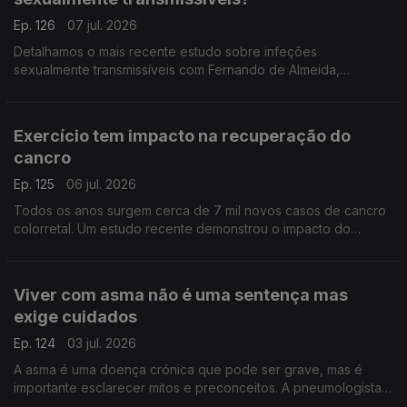
Ep. 126
07 jul. 2026
Detalhamos o mais recente estudo sobre infeções
sexualmente transmissíveis com Fernando de Almeida,
presidente do Instituto Ricardo Jorge.
Exercício tem impacto na recuperação do
cancro
Ep. 125
06 jul. 2026
Todos os anos surgem cerca de 7 mil novos casos de cancro
colorretal. Um estudo recente demonstrou o impacto do
exercício físico na sobrevivência destes doentes. A
oncologista Maria Teresa Neves deixa alguns conselhos.
Viver com asma não é uma sentença mas
exige cuidados
Ep. 124
03 jul. 2026
A asma é uma doença crónica que pode ser grave, mas é
importante esclarecer mitos e preconceitos. A pneumologista
Vera Clérigo explica como se desenvolve e como se pode