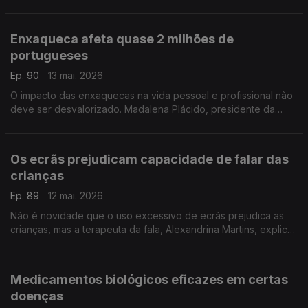
saúde mental em Portugal. Ana Pinto Coelho, diretora do
Festival, faz o balanço desta década.
Enxaqueca afeta quase 2 milhões de
portugueses
Ep. 90
13 mai. 2026
O impacto das enxaquecas na vida pessoal e profissional não
deve ser desvalorizado. Madalena Plácido, presidente da
Associação MIIGRA, fala desta doença e do trabalho que está
a ser feito junto das empesas.
Os ecrãs prejudicam capacidade de falar das
crianças
Ep. 89
12 mai. 2026
Não é novidade que o uso excessivo de ecrãs prejudica as
crianças, mas a terapeuta da fala, Alexandrina Martins, explica
como se está a limitar forma de falar e a capacidade de
atenção dos mais novos.
Medicamentos biológicos eficazes em certas
doenças