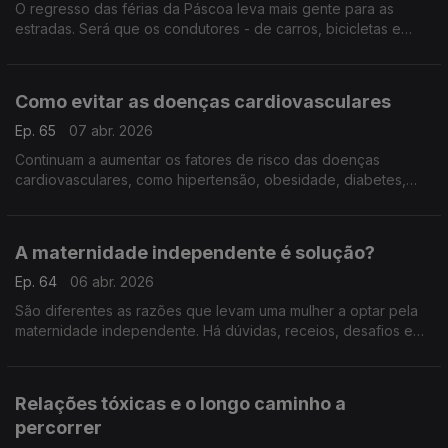
O regresso das férias da Páscoa leva mais gente para as
estradas. Será que os condutores - de carros, bicicletas e
trotinetes - sabem os seus direitos e deveres? Respostas com
o solicitador Francisco Serra Loureiro.
Como evitar as doenças cardiovasculares
Ep. 65
07 abr. 2026
Continuam a aumentar os fatores de risco das doenças
cardiovasculares, como hipertensão, obesidade, diabetes,
tabagismo... A cardiologista Ana Rita Francisco insiste na
importância de mudar os hábitos de vida.
A maternidade independente é solução?
Ep. 64
06 abr. 2026
São diferentes as razões que levam uma mulher a optar pela
maternidade independente. Há dúvidas, receios, desafios e
até estigmas sociais sobre os quais conversamos com a
psicóloga Alexandra Grade Silva.
Relações tóxicas e o longo caminho a
percorrer