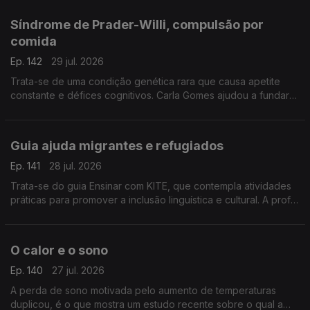
ortopedista pediátrico, João Campagnolo.
Síndrome de Prader-Willi, compulsão por
comida
Ep. 142
29 jul. 2026
Trata-se de uma condição genética rara que causa apetite
constante e défices cognitivos. Carla Gomes ajudou a fundar
uma associação e é mãe de um jovem adulto com esta
condição.
Guia ajuda migrantes e refugiados
Ep. 141
28 jul. 2026
Trata-se do guia Ensinar com KITE, que contempla atividades
práticas para promover a inclusão linguística e cultural. A prof
Cristina Martins da Universidade de Coimbra explica ao
pormenor em que consiste.
O calor e o sono
Ep. 140
27 jul. 2026
A perda de sono motivada pelo aumento de temperaturas
duplicou, é o que mostra um estudo recente sobre o qual a