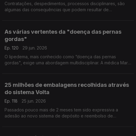
Contratações, despedimentos, processos disciplinares, são
algumas das consequências que podem resultar de
publicações nas redes sociais. Eduardo Castro Marques,
advogado, deixa alguns alertas e esclarece dúvidas.
As várias vertentes da "doença das pernas
gordas"
Ep. 120
29 jun. 2026
O lipedema, mais conhecido como “doença das pernas
gordas", exige uma abordagem multidisciplinar. A médica Marta
Padilha, a nutricionista Maria Inês Antunes e a psicóloga Ana
Carina Valente, deixam alguns conselhos.
25 milhões de embalagens recolhidas através
do sistema Volta
Ep. 118
25 jun. 2026
Passados pouco mais de 2 meses tem sido expressiva a
adesão ao novo sistema de depósito e reembolso de
garrafas, o Volta. 25 milhões de embalagens foram recolhidas,
adianta Leonardo Mathias, Presidente da SDR Portugal.