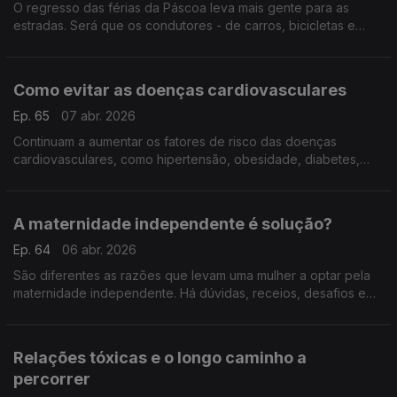
O regresso das férias da Páscoa leva mais gente para as
estradas. Será que os condutores - de carros, bicicletas e
trotinetes - sabem os seus direitos e deveres? Respostas com
o solicitador Francisco Serra Loureiro.
Como evitar as doenças cardiovasculares
Ep. 65
07 abr. 2026
Continuam a aumentar os fatores de risco das doenças
cardiovasculares, como hipertensão, obesidade, diabetes,
tabagismo... A cardiologista Ana Rita Francisco insiste na
importância de mudar os hábitos de vida.
A maternidade independente é solução?
Ep. 64
06 abr. 2026
São diferentes as razões que levam uma mulher a optar pela
maternidade independente. Há dúvidas, receios, desafios e
até estigmas sociais sobre os quais conversamos com a
psicóloga Alexandra Grade Silva.
Relações tóxicas e o longo caminho a
percorrer