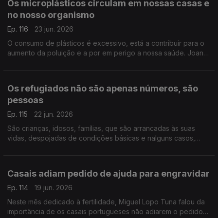
Os microplásticos circulam em nossas casas e
no nosso organismo
Ep. 116
23 jun. 2026
O consumo de plásticos é excessivo, está a contribuir para o
aumento da poluição e a por em perigo a nossa saúde. Joana
Prata esclarece os perigos dos microplásticos, que estão
presentes em nossas casas e no nosso corpo.
Os refugiados não são apenas números, são
pessoas
Ep. 115
22 jun. 2026
São crianças, idosos, famílias, que são arrancadas às suas
vidas, despojadas de condições básicas e nalguns casos,
violentadas. Soraya Ventura diretora da Portugal com ACNUR,
fala da situação atual e de como pode ajudar.
Casais adiam pedido de ajuda para engravidar
Ep. 114
19 jun. 2026
Neste mês dedicado à fertilidade, Miguel Lopo Tuna falou da
importância de os casais portugueses não adiarem o pedido