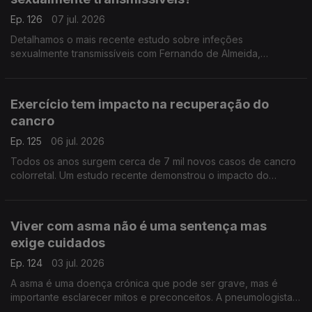
Ep. 126
07 jul. 2026
Detalhamos o mais recente estudo sobre infeções
sexualmente transmissíveis com Fernando de Almeida,
presidente do Instituto Ricardo Jorge.
Exercício tem impacto na recuperação do
cancro
Ep. 125
06 jul. 2026
Todos os anos surgem cerca de 7 mil novos casos de cancro
colorretal. Um estudo recente demonstrou o impacto do
exercício físico na sobrevivência destes doentes. A
oncologista Maria Teresa Neves deixa alguns conselhos.
Viver com asma não é uma sentença mas
exige cuidados
Ep. 124
03 jul. 2026
A asma é uma doença crónica que pode ser grave, mas é
importante esclarecer mitos e preconceitos. A pneumologista
Vera Clérigo explica como se desenvolve e como se pode