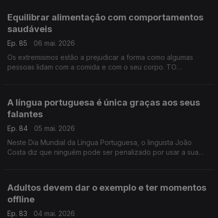
experiência e esclarece dúvidas.
Equilibrar alimentação com comportamentos
saudáveis
Ep. 85
06 mai. 2026
Os extremismos estão a prejudicar a forma como algumas
pessoas lidam com a comida e com o seu corpo. TO
preparador físico Tiago Guimarães, explica como se
consegue chegar a um equilíbrio.
A língua portuguesa é única graças aos seus
falantes
Ep. 84
05 mai. 2026
Neste Dia Mundial da Língua Portuguesa, o linguista João
Costa diz que ninguém pode ser penalizado por usar a sua
língua. No caso do português, são os diferentes sotaques e a
diversidade de falantes que a tornam única.
Adultos devem dar o exemplo e ter momentos
offline
Ep. 83
04 mai. 2026