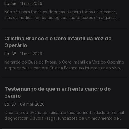
Ep. 88
11 mai. 2026
Não são para todas as doenças ou para todos as pessoas,
mas os medicamentos biológicos são eficazes em algumas
patologias. O imunoalergologista João Fonseca, ajuda a
esclarecer.
Cristina Branco e o Coro Infantil da Voz do
Operário
Ep. 88
11 mai. 2026
Na tarde do Duas de Prosa, o Coro Infantil da Voz do Operário
surpreendeu a cantora Cristina Branco ao interpretar ao vivo
"Canção de Embalar" de José Afonso
Testemunho de quem enfrenta cancro do
ovário
Ep. 87
08 mai. 2026
O cancro do ovário tem uma alta taxa de mortalidade e é difícil
diagnosticar. Cláudia Fraga, fundadora de um movimento de
apoio às mulheres e doente oncológica, partilha a sua