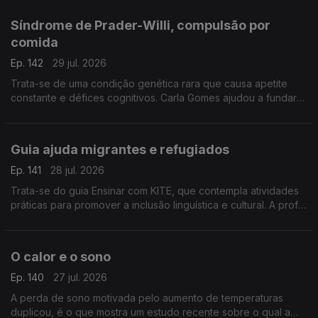
ortopedista pediátrico, João Campagnolo.
Síndrome de Prader-Willi, compulsão por
comida
Ep. 142
29 jul. 2026
Trata-se de uma condição genética rara que causa apetite
constante e défices cognitivos. Carla Gomes ajudou a fundar
uma associação e é mãe de um jovem adulto com esta
condição.
Guia ajuda migrantes e refugiados
Ep. 141
28 jul. 2026
Trata-se do guia Ensinar com KITE, que contempla atividades
práticas para promover a inclusão linguística e cultural. A prof
Cristina Martins da Universidade de Coimbra explica ao
pormenor em que consiste.
O calor e o sono
Ep. 140
27 jul. 2026
A perda de sono motivada pelo aumento de temperaturas
duplicou, é o que mostra um estudo recente sobre o qual a