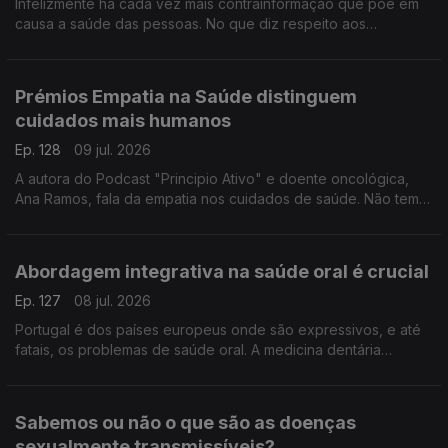
Infelizmente há cada vez mais contrainformação que põe em
causa a saúde das pessoas. No que diz respeito aos
protetores solares Sara Fernandes, farmacêutica e autora da
página "Makedown", esclarece as dúvidas e os mitos.
Prémios Empatia na Saúde distinguem
cuidados mais humanos
Ep. 128
09 jul. 2026
A autora do Podcast "Principio Ativo" e doente oncológica,
Ana Ramos, fala da empatia nos cuidados de saúde. Não tem
dúvidas de que podem fazer a diferença para a adesão aos
tratamentos e para a recuperação dos doentes.
Abordagem integrativa na saúde oral é crucial
Ep. 127
08 jul. 2026
Portugal é dos países europeus onde são expressivos, e até
fatais, os problemas de saúde oral. A medicina dentária
integrativa tem uma abordagem nova que pode fazer toda a
diferença, explica a médica Yola Figueiredo.
Sabemos ou não o que são as doenças
sexualmente transmissíveis?