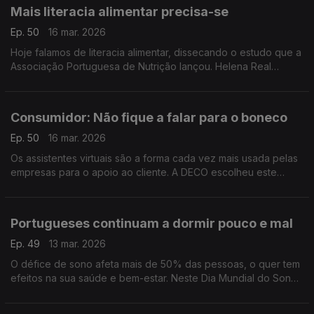
Mais literacia alimentar precisa-se
Ep. 50
16 mar. 2026
Hoje falamos de literacia alimentar, dissecando o estudo que a
Associação Portuguesa de Nutrição lançou. Helena Real
explica que idosos e famílias de baixos rendimentos têm mais
dificuldades nesta área.
Consumidor: Não fique a falar para o boneco
Ep. 50
16 mar. 2026
Os assistentes virtuais são a forma cada vez mais usada pelas
empresas para o apoio ao cliente. A DECO escolheu este
tema, que tem gerados muitas queixas, para a edição deste
ano do Dia do Consumidor.
Portugueses continuam a dormir pouco e mal
Ep. 49
13 mar. 2026
O défice de sono afeta mais de 50% das pessoas, o quer tem
efeitos na sua saúde e bem-estar. Neste Dia Mundial do Sono
ouvimos os conselhos da pneumologista Teresa Costa.