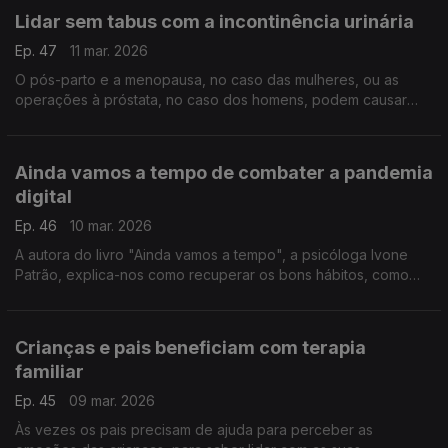
Lidar sem tabus com a incontinência urinária
Ep. 47
11 mar. 2026
O pós-parto e a menopausa, no caso das mulheres, ou as
operações à próstata, no caso dos homens, podem causar
este problema. E não há que ter vergonha, é mesmo preciso
pedir ajuda, sublinha a fisiatra Raquel Costa.
Ainda vamos a tempo de combater a pandemia
digital
Ep. 46
10 mar. 2026
A autora do livro "Ainda vamos a tempo", a psicóloga Ivone
Patrão, explica-nos como recuperar os bons hábitos, como
ajudar os mais novos e as famílias a lidar com os ecrãs e a
ciber dependência.
Crianças e pais beneficiam com terapia
familiar
Ep. 45
09 mar. 2026
Às vezes os pais precisam de ajuda para perceber as