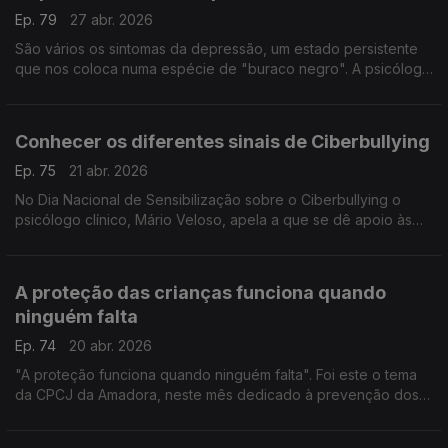
Ep. 79
27 abr. 2026
São vários os sintomas da depressão, um estado persistente
que nos coloca numa espécie de "buraco negro". A psicóloga
Cristina Castro, especialista na matéria, explica esta sensação
de apatia geral e desequilíbrio.
Conhecer os diferentes sinais de Ciberbullying
Ep. 75
21 abr. 2026
No Dia Nacional de Sensibilização sobre o Ciberbullying o
psicólogo clínico, Mário Veloso, apela a que se dê apoio às
vítimas, que se denunciem os crimes e que estejamos atento
aos sinais.
A proteção das crianças funciona quando
ninguém falta
Ep. 74
20 abr. 2026
"A proteção funciona quando ninguém falta". Foi este o tema
da CPCJ da Amadora, neste mês dedicado à prevenção dos
maus-tratos das crianças e jovens. A especialista Joana Pinto
alerta para o que todos podemos fazer.