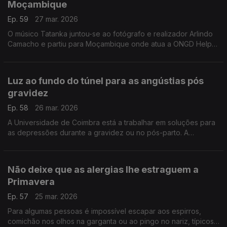
Moçambique
Ep. 59
27 mar. 2026
O músico Tatanka juntou-se ao fotógrafo e realizador Arlindo
Camacho e partiu para Moçambique onde atua a ONGD Helpo.
A experiência única que está a viver vai resultar num hino, com
as comunidades mais desprotegidas.
Luz ao fundo do túnel para as angústias pós
gravidez
Ep. 58
26 mar. 2026
A Universidade de Coimbra está a trabalhar em soluções para
as depressões durante a gravidez ou no pós-parto. A
investigadora Ana Ganho Ávila explica o que está em causa e
o que já é possível fazer.
Não deixe que as alergias lhe estraguem a
Primavera
Ep. 57
25 mar. 2026
Para algumas pessoas é impossível escapar aos espirros,
comichão nos olhos na garganta ou ao pingo no nariz, típicos