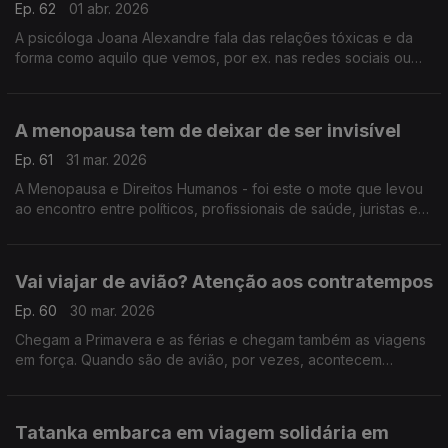
Ep. 62
01 abr. 2026
A psicóloga Joana Alexandre fala das relações tóxicas e da
forma como aquilo que vemos, por ex. nas redes sociais ou
televisão, pode contribuir negativamente para a conceção de
relações saudáveis entre os mais jovens.
A menopausa tem de deixar de ser invisível
Ep. 61
31 mar. 2026
A Menopausa e Direitos Humanos - foi este o mote que levou
ao encontro entre políticos, profissionais de saúde, juristas e
outras entidades. Cristina Mesquita de Oliveira, presidente
VIDAs, destaca o que está em causa.
Vai viajar de avião? Atenção aos contratempos
Ep. 60
30 mar. 2026
Chegam a Primavera e as férias e chegam também as viagens
em força. Quando são de avião, por vezes, acontecem
percalços para os quais deve estar preparado para responder
da melhor forma. A Graça Cabral da DECO ajuda.
Tatanka embarca em viagem solidária em