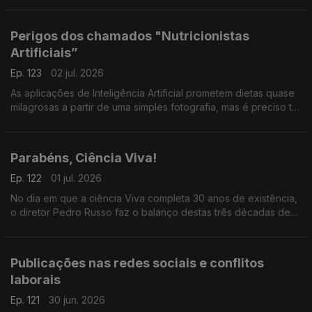
viver praticamente sem limitações.
Perigos dos chamados "Nutricionistas
Artificiais”
Ep. 123
02 jul. 2026
As aplicações de Inteligência Artificial prometem dietas quase
milagrosas a partir de uma simples fotografia, mas é preciso ter
muito cuidado, explica Elisabete Pinto, especialista da
Universidade Católica.
Parabéns, Ciência Viva!
Ep. 122
01 jul. 2026
No dia em que a ciência Viva completa 30 anos de existência,
o diretor Pedro Russo faz o balanço destas três décadas de
aproximação da ciência à sociedade e de aposta no ensino
experimental.
Publicações nas redes sociais e conflitos
laborais
Ep. 121
30 jun. 2026