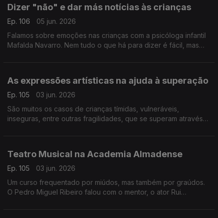
Dizer "não" e dar más notícias às crianças
Ep. 106
05 jun. 2026
Falamos sobre emoções nas crianças com a psicóloga infantil
Mafalda Navarro. Nem tudo o que há para dizer é fácil, mas
existem estratégias e formas de agir para minimizar impactos.
As expressões artísticas na ajuda à superação
Ep. 105
03 jun. 2026
São muitos os casos de crianças tímidas, vulneráveis,
inseguras, entre outras fragilidades, que se superam através
das artes. É sobre criatividade e expressões que falamos com
Ricardo Galrito, que partilha inúmeros casos.
Teatro Musical na Academia Almadense
Ep. 105
03 jun. 2026
Um curso frequentado por miúdos, mas também por graúdos.
O Pedro Miguel Ribeiro falou com o mentor, o ator Rui
Andrade, e com algumas das crianças que frequentam o curso
e que mostram muito entusiasmo!