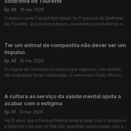
Síndrome de Tourette
Ep. 93
18 mai. 2026
O músico Lewis Capaldi tem falado na 1ª pessoa da Síndrome
de Tourette, que provoca tiques, movimentos involuntários e
sons que não se conseguem controlar. A psicóloga Rita
Ferreira da Costa ajuda a acabar com o estigma.
Ter um animal de companhia não dever ser um
impulso
Ep. 92
15 mai. 2026
As regras da Comissão Europeia para viajarmos com animais
de companhia foram clarificadas. O veterinário Paulo Afonso
ajuda a perceber o que implica ter um animal, quais são os
direitos, mas também os deveres.
A cultura ao serviço da saúde mental ajuda a
acabar com o estigma
Ep. 91
14 mai. 2026
Há 10 anos que o Festival Mental tenta acabar com o estigma e
a ligeireza com que se fala das questões relacionadas com a