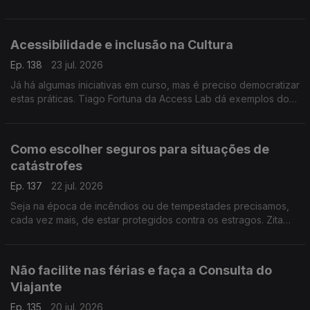
médica internista e somnologista Sandra Marques destalha.
Acessibilidade e inclusão na Cultura
Ep. 138
23 jul. 2026
Já há algumas iniciativas em curso, mas é preciso democratizar
estas práticas. Tiago Fortuna da Access Lab dá exemplos do
que há e do que ainda falta fazer para garantir o acesso a
grandes evento às pessoas com deficiência.
Como escolher seguros para situações de
catástrofes
Ep. 137
22 jul. 2026
Seja na época de incêndios ou de tempestades precisamos,
cada vez mais, de estar protegidos contra os estragos. Zita
Medeiros, advogada especialista em contencioso, dá dicas
sobre que seguros escolher.
Não facilite nas férias e faça a Consulta do
Viajante
Ep. 135
20 jul. 2026