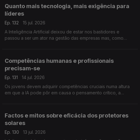
Quanto mais tecnologia, mais exigência para
líderes
Ep. 132
15 jul. 2026
A Inteligência Artificial deixou de estar nos bastidores e
passou a ser um ator na gestão das empresas mas, como
alerta a professora Susana Tavares, há competências e
responsabilidades que são exclusivas dos líderes.
Competências humanas e profissionais
precisam-se
Ep. 131
14 jul. 2026
Os jovens devem adquirir competências cruciais numa altura
em que a IA pode pôr em causa o pensamento crítico, a
comunicação e a empatia. A professora Inês Guerra destaca o
papel das universidades neste processo.
Factos e mitos sobre eficácia dos protetores
solares
Ep. 130
13 jul. 2026