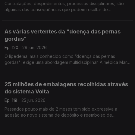
Contratações, despedimentos, processos disciplinares, são
algumas das consequências que podem resultar de
publicações nas redes sociais. Eduardo Castro Marques,
advogado, deixa alguns alertas e esclarece dúvidas.
As várias vertentes da "doença das pernas
gordas"
Ep. 120
29 jun. 2026
O lipedema, mais conhecido como “doença das pernas
gordas", exige uma abordagem multidisciplinar. A médica Marta
Padilha, a nutricionista Maria Inês Antunes e a psicóloga Ana
Carina Valente, deixam alguns conselhos.
25 milhões de embalagens recolhidas através
do sistema Volta
Ep. 118
25 jun. 2026
Passados pouco mais de 2 meses tem sido expressiva a
adesão ao novo sistema de depósito e reembolso de
garrafas, o Volta. 25 milhões de embalagens foram recolhidas,
adianta Leonardo Mathias, Presidente da SDR Portugal.