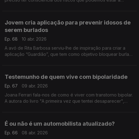
correr. A nutricionista Mónica Sousa ajuda-nos a perceber os
prós e os contras.
Jovem cria aplicação para prevenir idosos de
serem burlados
Ep. 68
10 abr. 2026
A avó de Rita Barbosa serviu-lhe de inspiração para criar a
aplicação “Guardião”, que tem como objetivo bloquear burlas.
A jovem venceu um concurso na Alemanha e já tem parceiros
de peso para implementar o projeto.
Testemunho de quem vive com bipolaridade
Ep. 67
09 abr. 2026
Joana Ferrari fala-nos de como é viver com transtorno bipolar.
A autora do livro "A primeira vez que tentei desaparecer",
cujas vendas revertem para a APAV, aborda temas como
depressão, suicídio e violência doméstica.
É ou não é um automobilista atualizado?
Ep. 66
08 abr. 2026