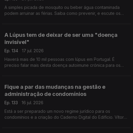
A simples picada de mosquito ou beber água contaminada
podem arruinar as férias. Saiba como prevenir, e escute os
conselhos de Gabriela Saldanha, Presidente Sociedade
Portuguesa da Medicina do Viajante.
A Lúpus tem de deixar de ser uma "doença
invisível"
Ep. 134
17 jul. 2026
Haverá mais de 10 mil pessoas com lúpus em Portugal. É
preciso falar mais desta doença autoimune crónica para os
diagnósticos serem atempados. Rita Mendes, presidente da
Associação de Doentes com Lúpus, esclarece-nos.
Fique a par das mudanças na gestão e
administração de condomínios
Ep. 133
16 jul. 2026
Está a ser preparado um novo regime jurídico para os
condomínios e a criação do Caderno Digital do Edifício. Vítor
Amaral, Presidente da Associação de Gestão e Administração
de Condomínios, esclarece-nos.