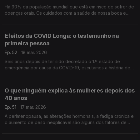
Há 90% da população mundial que está em risco de sofrer de
doenças orais. Os cuidados com a saúde da nossa boca e
dentes devem ser levados a sérios, em todas as idades, avisa
a médica dentista Rita Lourenço.
Efeitos da COVID Longa: o testemunho na
primeira pessoa
Ep. 52
18 mar. 2026
Seis anos depois de ter sido decretado o 1.º estado de
emergência por causa da COVID-19, escutamos a história de
Dora Sargento, uma médica, infetadas múltiplas vezes, cuja
vida foi gravemente afetada.
O que ninguém explica às mulheres depois dos
40 anos
Ep. 51
17 mar. 2026
A perimenopausa, as alterações hormonais, a fadiga crónica e
o aumento de peso inexplicável são alguns dos fatores de
envelhecimento que afetam o bem-estar das mulheres, como
nos explica a médica Marta Padilha.