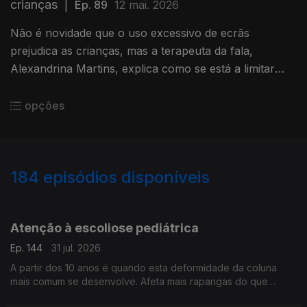
crianças
|
Ep. 89
12 mai. 2026
Não é novidade que o uso excessivo de ecrãs
prejudica as crianças, mas a terapeuta da fala,
Alexandrina Martins, explica como se está a limitar
forma de falar e a capacidade de atenção dos mais
novos.
opções
184
episódios disponíveis
942396
937889
933310
929931
921978
917580
912975
908086
Atenção à escoliose pediátrica
Ep. 144
31 jul. 2026
A partir dos 10 anos é quando esta deformidade da coluna
mais comum se desenvolve. Afeta mais raparigas do que
rapazes e vamos percebê-la melhor, com a ajuda do médico