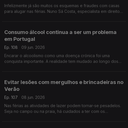
Infelizmente já são muitos os esquemas e fraudes com casas
para alugar nas férias. Nuno Sá Costa, especialista em direito
penal, ajuda-nos a identificar estas burlas.
Consumo álcool continua a ser um problema
em Portugal
Ep. 108
09 jun. 2026
Encarar o alcoolismo como uma doença crónica foi uma
conquista importante. A realidade tem mudado ao longo dos
anos, mas nem sempre para melhor, explica Ricardo Dinis
Oliveira, especialista em toxicologia.
Evitar lesões com mergulhos e brincadeiras no
Verão
Ep. 107
08 jun. 2026
Nas férias as atividades de lazer podem tornar-se pesadelos.
Seja no campo ou na praia, há cuidados a ter com os
mergulhos ou os trilhos. O fisioterapeuta Marc Reis deixa dicas
e conselhos.