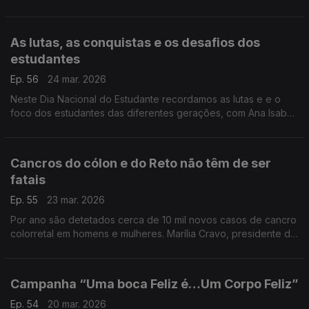
das alergias. O especialista em imunoalergologia, Tiago Rama,
explica como se pode aliviar os sintomas.
As lutas, as conquistas e os desafios dos
estudantes
Ep. 56
24 mar. 2026
Neste Dia Nacional do Estudante recordamos as lutas e e o
foco dos estudantes das diferentes gerações, com Ana Isabel
Pinto, especialista em Ciências da Educação.
Cancros do cólon e do Reto não têm de ser
fatais
Ep. 55
23 mar. 2026
Por ano são detetados cerca de 10 mil novos casos de cancro
colorretal em homens e mulheres. Marília Cravo, presidente da
Sociedade Portuguesa de Gastrenterologia, insiste na
importância de se fazerem os rastreios.
Campanha “Uma boca Feliz é…Um Corpo Feliz”
Ep. 54
20 mar. 2026