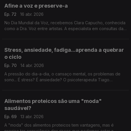
Afine a voz e preserve-a
Ep. 72
16 abr. 2026
No Dia Mundial da Voz, recebemos Clara Capucho, conhecida
como a Dra. Voz entre artistas. A especialista em consultas da
voz deixa dicas e aconselha rastreios.
Stress, ansiedade, fadiga...aprenda a quebrar
o ciclo
Ep. 70
14 abr. 2026
A pressão do dia-a-dia, o cansaço mental, os problemas de
sono... É stress? É ansiedade? O psicoterapeuta Tiago
Casaleiro ajuda-nos a diferenciar estes conceitos e,
principalmente, a descobrir como podemos melhorar.
Alimentos proteicos são uma "moda"
saudável?
Ep. 69
13 abr. 2026
A "moda" dos alimentos proteicos tem vantagens, mas é
preciso ter consciência dos riscos que podemos estar a