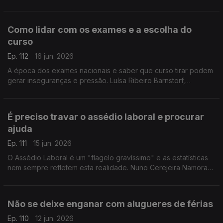
de ajuda para engravidar. O Médico Especialista em
Ginecologia e Obstetrícia, esclarece as dúvidas.
Como lidar com os exames e a escolha do
curso
Ep. 112
16 jun. 2026
A época dos exames nacionais e saber que curso tirar podem
gerar inseguranças e pressão. Luísa Ribeiro Barnstorf,
psicóloga clínica, deixa dicas aos estudantes para lidar com o
stress.
É preciso travar o assédio laboral e procurar
ajuda
Ep. 111
15 jun. 2026
O Assédio Laboral é um "flagelo gravíssimo" e as estatísticas
nem sempre refletem esta realidade. Nuno Cerejeira Namora
ajuda a perceber os sinais e a saber como se pode defender.
Não se deixe enganar com alugueres de férias
Ep. 110
12 jun. 2026