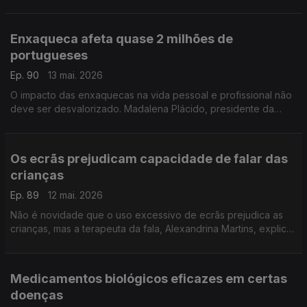
saúde mental em Portugal. Ana Pinto Coelho, diretora do
Festival, faz o balanço desta década.
Enxaqueca afeta quase 2 milhões de
portugueses
Ep. 90
13 mai. 2026
O impacto das enxaquecas na vida pessoal e profissional não
deve ser desvalorizado. Madalena Plácido, presidente da
Associação MIIGRA, fala desta doença e do trabalho que está
a ser feito junto das empesas.
Os ecrãs prejudicam capacidade de falar das
crianças
Ep. 89
12 mai. 2026
Não é novidade que o uso excessivo de ecrãs prejudica as
crianças, mas a terapeuta da fala, Alexandrina Martins, explica
como se está a limitar forma de falar e a capacidade de
atenção dos mais novos.
Medicamentos biológicos eficazes em certas
doenças