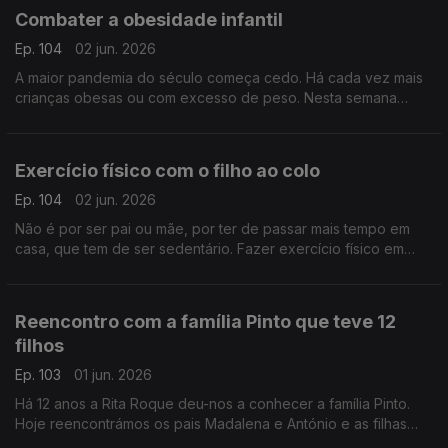
Combater a obesidade infantil
Ep. 104
02 jun. 2026
A maior pandemia do século começa cedo. Há cada vez mais
crianças obesas ou com excesso de peso. Nesta semana
dedicada a pais e filhos, oiça a nutricionista Inês Pádua sobre
este importante tema.
Exercício físico com o filho ao colo
Ep. 104
02 jun. 2026
Não é por ser pai ou mãe, por ter de passar mais tempo em
casa, que tem de ser sedentário. Fazer exercício físico em
casa é possível, como atesta o preparador físico David
Antunes.
Reencontro com a família Pinto que teve 12
filhos
Ep. 103
01 jun. 2026
Há 12 anos a Rita Roque deu-nos a conhecer a família Pinto.
Hoje reencontrámos os pais Madalena e António e as filhas
Matilde e Mónica, que partilharam como tem sido de lá para cá.