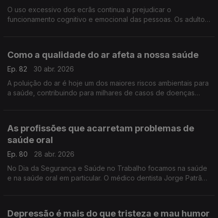
O uso excessivo dos ecrãs continua a prejudicar o
funcionamento cognitivo e emocional das pessoas. Os adultos
devem dar o exemplo e assegurar que há momentos e zonas
offline, defende o neuropsicólogo Bruno Peixoto.
Como a qualidade do ar afeta a nossa saúde
Ep. 82
30 abr. 2026
A poluição do ar é hoje um dos maiores riscos ambientais para
a saúde, contribuindo para milhares de casos de doenças
respiratórias todos os anos. A pneumologista Amélia Feliciano
ajuda-nos a enquadrar este tema.
As profissões que acarretam problemas de
saúde oral
Ep. 80
28 abr. 2026
No Dia da Segurança e Saúde no Trabalho focamos na saúde
e na saúde oral em particular. O médico dentista Jorge Patrão
dá múltiplos exemplos de como certos trabalhos aumentam o
risco de desenvolver doenças orais.
Depressão é mais do que tristeza e mau humor