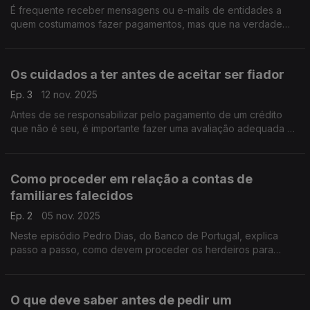
É frequente receber mensagens ou e-mails de entidades a
quem costumamos fazer pagamentos, mas que na verdade
são fraudes. Pedro Dias, do Banco de Portugal, ajuda-nos a
saber como estar alerta.
Os cuidados a ter antes de aceitar ser fiador
Ep. 3
12 nov. 2025
Antes de se responsabilizar pelo pagamento de um crédito
que não é seu, é importante fazer uma avaliação adequada de
toda a situação, ter presente os possiveis cenários e as
consequências.
Como proceder em relação a contas de
familiares falecidos
Ep. 2
05 nov. 2025
Neste episódio Pedro Dias, do Banco de Portugal, explica
passo a passo, como devem proceder os herdeiros para
aceder às informações relativas às contas bancárias de um
familiar que tenha falecido.
O que deve saber antes de pedir um