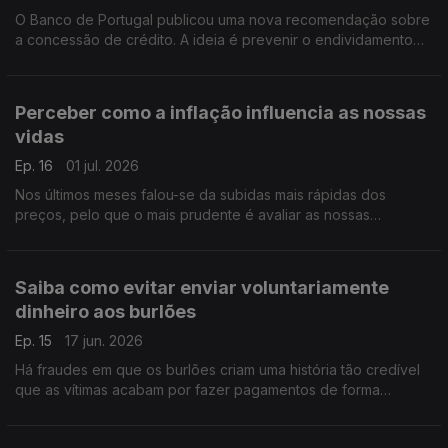
O Banco de Portugal publicou uma nova recomendação sobre
a concessão de crédito. A ideia é prevenir o endividamento
excessivo das famílias. Pedro Dias do Banco de Portugal
esclarece o que muda.
Perceber como a inflação influencia as nossas
vidas
Ep. 16
01 jul. 2026
Nos últimos meses falou-se da subidas mais rápidas dos
preços, pelo que o mais prudente é avaliar as nossas
despesas. Pedro Dias, do Banco de Portugal, deixa-nos
alguns conselhos para reequilibrar as nossas finanças.
Saiba como evitar enviar voluntariamente
dinheiro aos burlões
Ep. 15
17 jun. 2026
Há fraudes em que os burlões criam uma história tão credível
que as vítimas acabam por fazer pagamentos de forma
voluntária. Em caso de dúvida não faça o pagamento e
confirme os contactos com as entidades ou familiares.