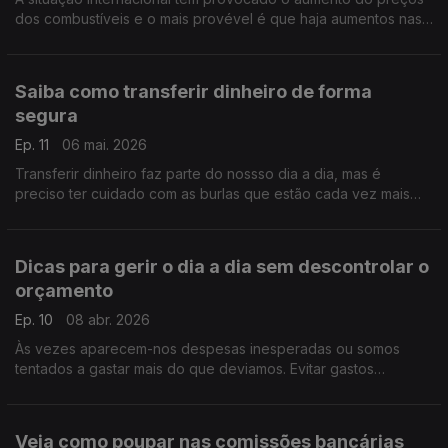
dos combustíveis e o mais provével é que haja aumentos nas
taxas de juro. Saiba como se preparar, com os
esclarecimentos de Pedro Dias do Banco de Portugal.
Saiba como transferir dinheiro de forma
segura
Ep. 11
06 mai. 2026
Transferir dinheiro faz parte do nossso dia a dia, mas é
preciso ter cuidado com as burlas que estão cada vez mais
sofisticadas. Pedro Dias, do Banco de Portugal, deixa-nos
alguns conselhos.
Dicas para gerir o dia a dia sem descontrolar o
orçamento
Ep. 10
08 abr. 2026
Às vezes aparecem-nos despesas inesperadas ou somos
tentados a gastar mais do que deviamos. Evitar gastos
impulsivos, comparar preços ou rever o planeamento são
algumas das estratégias de que nos fala Pedro Dias.
Veja como poupar nas comissões bancárias