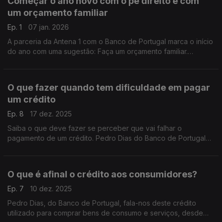
Começar o ano novo com o pé direito e com
um orçamento familiar
Ep. 1
07 jan. 2026
A parceria da Antena 1 com o Banco de Portugal marca o início
do ano com uma sugestão: Faça um orçamento familiar.
Perceba onde está a gastar, como pode organizar o seu
dinheiro e planear as despesas.
O que fazer quando tem dificuldade em pagar
um crédito
Ep. 8
17 dez. 2025
Saiba o que deve fazer se perceber que vai falhar o
pagamento de um crédito. Pedro Dias do Banco de Portugal
deixa-lhe conselhos sobre como lidar com o incumprimento e
as consequências graves de falhar um pagamento.
O que é afinal o crédito aos consumidores?
Ep. 7
10 dez. 2025
Pedro Dias, do Banco de Portugal, fala-nos deste crédito
utilizado para comprar bens de consumo e serviços, desde