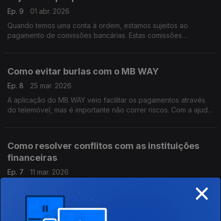
Ep. 9
01 abr. 2026
Quando temos uma conta à ordem, estamos sujeitos ao
pagamento de comissões bancárias. Estas comissões
representam, na prática, o preço que o banco cobra pelos
serviços que presta.
Como evitar burlas com o MB WAY
Ep. 8
25 mar. 2026
A aplicação do MB WAY veio facilitar os pagamentos através
do telemóvel, mas é importante não correr riscos. Com a ajuda
do Pedro Dias, do Banco de Portugal, saiba como se proteger.
Como resolver conflitos com as instituições
financeiras
Ep. 7
11 mar. 2026
×
Neste episódio o Pedro Dias, do Banco de Portugal, ajuda-nos
a saber o que fazer quando achamos que o nosso banco não
está a atuar corretamente.