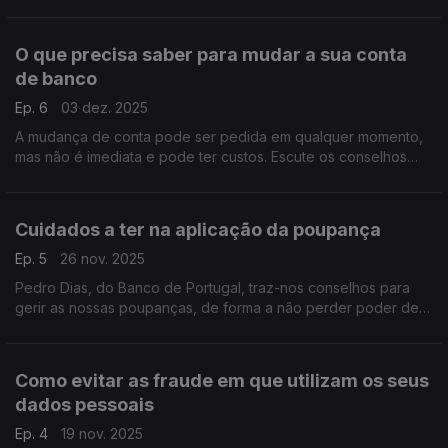
equipamentos para o lar a automóveis e que se distingue do
crédito à habitação. Oiça porquê.
O que precisa saber para mudar a sua conta
de banco
Ep. 6
03 dez. 2025
A mudança de conta pode ser pedida em qualquer momento,
mas não é imediata e pode ter custos. Escute os conselhos
para saber quais os procedimentos que deve seguir.
Cuidados a ter na aplicação da poupança
Ep. 5
26 nov. 2025
Pedro Dias, do Banco de Portugal, traz-nos conselhos para
gerir as nossas poupanças, de forma a não perder poder de
compra. Fique a perceber de que forma pode investir, os
riscos que vai assumir e os cuidados a ter.
Como evitar as fraude em que utilizam os seus
dados pessoais
Ep. 4
19 nov. 2025