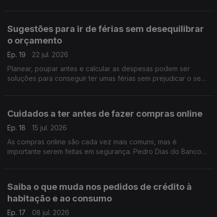
caros. Pedro Dias ajuda a perceber como deve analisar as
vantagens e desvantagens destes intermediários.
Sugestões para ir de férias sem desequilibrar
o orçamento
Ep. 19
22 jul. 2026
Planear, poupar antes e calcular as despesas podem ser
soluções para conseguir ter umas férias sem prejudicar o seu
orçamento familiar. Pedro Dias do Banco de Portugal deixa
mais algumas sugestões.
Cuidados a ter antes de fazer compras online
Ep. 18
15 jul. 2026
As compras online são cada vez mais comuns, mas é
importante serem feitas em segurança. Pedro Dias do Banco
de Portugal, explica quais os cuidados que deve ter e como
proceder para se proteger.
Saiba o que muda nos pedidos de crédito à
habitação e ao consumo
Ep. 17
08 jul. 2026