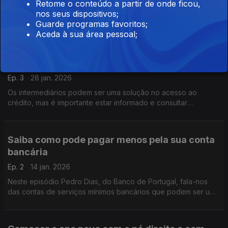
Retome o conteúdo a partir de onde ficou,
Antes de optar por um depósito a prazo convém analisar bem
nos seus dispositivos;
todas as condições que está a contratualizar. Pedro Dias do
Guarde programas favoritos;
Banco de Portugal destaca alguns dos critérios a ter em conta.
Aceda à sua área pessoal;
Cuidados a ter quando se recorre a um
intermediário de crédito
Ep. 3
28 jan. 2026
Os intermediários podem ser uma solução no acesso ao
crédito, mas é importante estar informado e consultar
diferentes propostas antes de assumir qualquer compromisso,
aconselha Pedro Dias do Banco de Portugal.
Saiba como pode pagar menos pela sua conta
bancária
Ep. 2
14 jan. 2026
Neste episódio Pedro Dias, do Banco de Portugal, fala-nos
das contas de serviços mínimos bancários que podem ser uma
solução para alguns dos consumidores. Fique a par desta
alternativa que tem custos mais reduzidos.