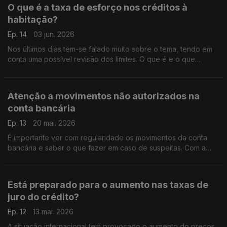
O que é a taxa de esforço nos créditos à
habitação?
Ep. 14
03 jun. 2026
Nos últimos dias tem-se falado muito sobre o tema, tendo em
conta uma possível revisão dos limites. O que é e o que
devemos ter em conta, é o que nos explica hoje o Pedro Dias
do Banco de Portugal.
Atenção a movimentos não autorizados na
conta bancária
Ep. 13
20 mai. 2026
É importante ver com regularidade os movimentos da conta
bancária e saber o que fazer em caso de suspeitas. Com a
ajuda de Pedro Dias, do Banco de Portugal, perceba quais os
procedimentos que deve seguir.
Está preparado para o aumento nas taxas de
juro do crédito?
Ep. 12
13 mai. 2026
A situação internacional tem provocado o aumento do preços