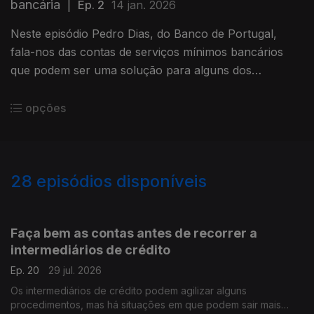
bancária
|
Ep. 2
14 jan. 2026
Neste episódio Pedro Dias, do Banco de Portugal,
fala-nos das contas de serviços mínimos bancários
que podem ser uma solução para alguns dos
consumidores. Fique a par desta alternativa que tem
custos mais reduzidos.
opções
28
episódios disponíveis
919702
892229
885629
Faça bem as contas antes de recorrer a
intermediários de crédito
Ep. 20
29 jul. 2026
Os intermediários de crédito podem agilizar alguns
procedimentos, mas há situações em que podem sair mais