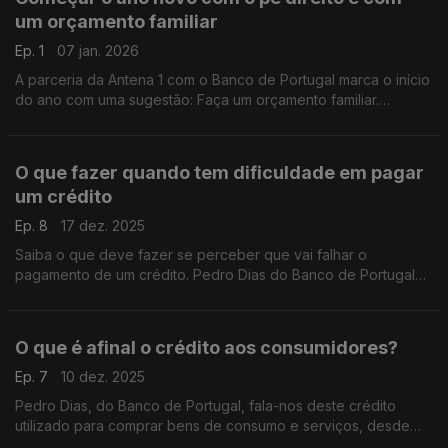
um orçamento familiar
Ep. 1
07 jan. 2026
A parceria da Antena 1 com o Banco de Portugal marca o início
do ano com uma sugestão: Faça um orçamento familiar.
Perceba onde está a gastar, como pode organizar o seu
dinheiro e planear as despesas.
O que fazer quando tem dificuldade em pagar
um crédito
Ep. 8
17 dez. 2025
Saiba o que deve fazer se perceber que vai falhar o
pagamento de um crédito. Pedro Dias do Banco de Portugal
deixa-lhe conselhos sobre como lidar com o incumprimento e
as consequências graves de falhar um pagamento.
O que é afinal o crédito aos consumidores?
Ep. 7
10 dez. 2025
Pedro Dias, do Banco de Portugal, fala-nos deste crédito
utilizado para comprar bens de consumo e serviços, desde
equipamentos para o lar a automóveis e que se distingue do