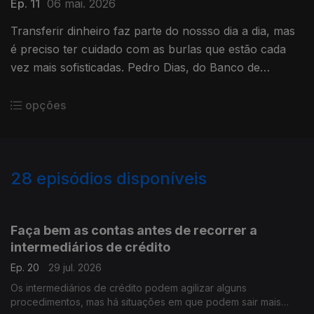
Ep. 11
06 mai. 2026
Transferir dinheiro faz parte do nossso dia a dia, mas
é preciso ter cuidado com as burlas que estão cada
vez mais sofisticadas. Pedro Dias, do Banco de
Portugal, deixa-nos alguns conselhos.
opções
28
episódios disponíveis
919702
892229
885629
Faça bem as contas antes de recorrer a
intermediários de crédito
Ep. 20
29 jul. 2026
Os intermediários de crédito podem agilizar alguns
procedimentos, mas há situações em que podem sair mais