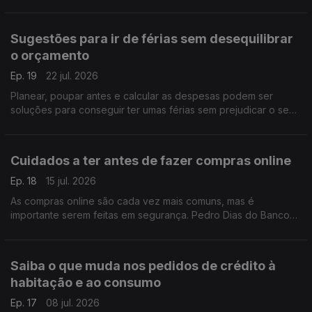
caros. Pedro Dias ajuda a perceber como deve analisar as
vantagens e desvantagens destes intermediários.
Sugestões para ir de férias sem desequilibrar
o orçamento
Ep. 19
22 jul. 2026
Planear, poupar antes e calcular as despesas podem ser
soluções para conseguir ter umas férias sem prejudicar o seu
orçamento familiar. Pedro Dias do Banco de Portugal deixa
mais algumas sugestões.
Cuidados a ter antes de fazer compras online
Ep. 18
15 jul. 2026
As compras online são cada vez mais comuns, mas é
importante serem feitas em segurança. Pedro Dias do Banco
de Portugal, explica quais os cuidados que deve ter e como
proceder para se proteger.
Saiba o que muda nos pedidos de crédito à
habitação e ao consumo
Ep. 17
08 jul. 2026