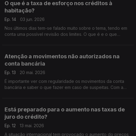
O que é a taxa de esforço nos créditos à
habitação?
Ep. 14
03 jun. 2026
Nos últimos dias tem-se falado muito sobre o tema, tendo em
conta uma possível revisão dos limites. O que é e o que
devemos ter em conta, é o que nos explica hoje o Pedro Dias
do Banco de Portugal.
Atenção a movimentos não autorizados na
conta bancária
Ep. 13
20 mai. 2026
É importante ver com regularidade os movimentos da conta
bancária e saber o que fazer em caso de suspeitas. Com a
ajuda de Pedro Dias, do Banco de Portugal, perceba quais os
procedimentos que deve seguir.
Está preparado para o aumento nas taxas de
juro do crédito?
Ep. 12
13 mai. 2026
A situação internacional tem provocado o aumento do preços