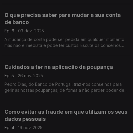
crédito à habitação. Oiça porquê.
O que precisa saber para mudar a sua conta
de banco
Ep. 6
03 dez. 2025
A mudança de conta pode ser pedida em qualquer momento,
mas não é imediata e pode ter custos. Escute os conselhos
para saber quais os procedimentos que deve seguir.
Cuidados a ter na aplicação da poupança
Ep. 5
26 nov. 2025
Pedro Dias, do Banco de Portugal, traz-nos conselhos para
gerir as nossas poupanças, de forma a não perder poder de
compra. Fique a perceber de que forma pode investir, os
riscos que vai assumir e os cuidados a ter.
Como evitar as fraude em que utilizam os seus
dados pessoais
Ep. 4
19 nov. 2025