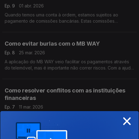
Ep. 9
01 abr. 2026
Quando temos uma conta à ordem, estamos sujeitos ao
pagamento de comissões bancárias. Estas comissões
representam, na prática, o preço que o banco cobra pelos
serviços que presta.
Como evitar burlas com o MB WAY
Ep. 8
25 mar. 2026
A aplicação do MB WAY veio facilitar os pagamentos através
do telemóvel, mas é importante não correr riscos. Com a ajuda
do Pedro Dias, do Banco de Portugal, saiba como se proteger.
Como resolver conflitos com as instituições
financeiras
Ep. 7
11 mar. 2026
×
Neste episódio o Pedro Dias, do Banco de Portugal, ajuda-nos
a saber o que fazer quando achamos que o nosso banco não
está a atuar corretamente.