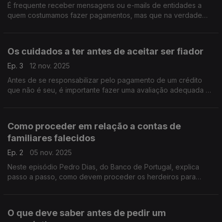
É frequente receber mensagens ou e-mails de entidades a
quem costumamos fazer pagamentos, mas que na verdade
são fraudes. Pedro Dias, do Banco de Portugal, ajuda-nos a
saber como estar alerta.
Os cuidados a ter antes de aceitar ser fiador
Ep. 3
12 nov. 2025
Antes de se responsabilizar pelo pagamento de um crédito
que não é seu, é importante fazer uma avaliação adequada de
toda a situação, ter presente os possiveis cenários e as
consequências.
Como proceder em relação a contas de
familiares falecidos
Ep. 2
05 nov. 2025
Neste episódio Pedro Dias, do Banco de Portugal, explica
passo a passo, como devem proceder os herdeiros para
aceder às informações relativas às contas bancárias de um
familiar que tenha falecido.
O que deve saber antes de pedir um