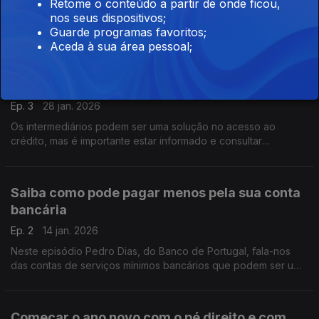
Antes de optar por um depósito a prazo convém analisar bem
Retome o conteúdo a partir de onde ficou,
todas as condições que está a contratualizar. Pedro Dias do
nos seus dispositivos;
Banco de Portugal destaca alguns dos critérios a ter em conta.
Guarde programas favoritos;
Aceda à sua área pessoal;
Cuidados a ter quando se recorre a um
intermediário de crédito
Ep. 3
28 jan. 2026
Os intermediários podem ser uma solução no acesso ao
crédito, mas é importante estar informado e consultar
diferentes propostas antes de assumir qualquer compromisso,
aconselha Pedro Dias do Banco de Portugal.
Saiba como pode pagar menos pela sua conta
bancária
Ep. 2
14 jan. 2026
Neste episódio Pedro Dias, do Banco de Portugal, fala-nos
das contas de serviços mínimos bancários que podem ser uma
solução para alguns dos consumidores. Fique a par desta
alternativa que tem custos mais reduzidos.
Começar o ano novo com o pé direito e com