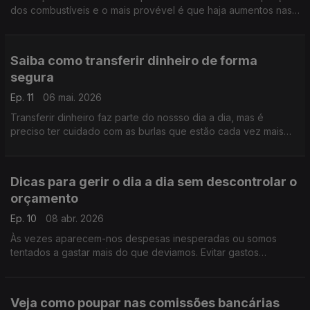
dos combustíveis e o mais provével é que haja aumentos nas
taxas de juro. Saiba como se preparar, com os
esclarecimentos de Pedro Dias do Banco de Portugal.
Saiba como transferir dinheiro de forma
segura
Ep. 11
06 mai. 2026
Transferir dinheiro faz parte do nossso dia a dia, mas é
preciso ter cuidado com as burlas que estão cada vez mais
sofisticadas. Pedro Dias, do Banco de Portugal, deixa-nos
alguns conselhos.
Dicas para gerir o dia a dia sem descontrolar o
orçamento
Ep. 10
08 abr. 2026
Às vezes aparecem-nos despesas inesperadas ou somos
tentados a gastar mais do que deviamos. Evitar gastos
impulsivos, comparar preços ou rever o planeamento são
algumas das estratégias de que nos fala Pedro Dias.
Veja como poupar nas comissões bancárias