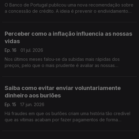
O Banco de Portugal publicou uma nova recomendação sobre
a concessão de crédito. A ideia é prevenir o endividamento
excessivo das famílias. Pedro Dias do Banco de Portugal
esclarece o que muda.
Perceber como a inflação influencia as nossas
vidas
Ep. 16
01 jul. 2026
Nos últimos meses falou-se da subidas mais rápidas dos
preços, pelo que o mais prudente é avaliar as nossas
despesas. Pedro Dias, do Banco de Portugal, deixa-nos
alguns conselhos para reequilibrar as nossas finanças.
Saiba como evitar enviar voluntariamente
dinheiro aos burlões
Ep. 15
17 jun. 2026
Há fraudes em que os burlões criam uma história tão credível
que as vítimas acabam por fazer pagamentos de forma
voluntária. Em caso de dúvida não faça o pagamento e
confirme os contactos com as entidades ou familiares.