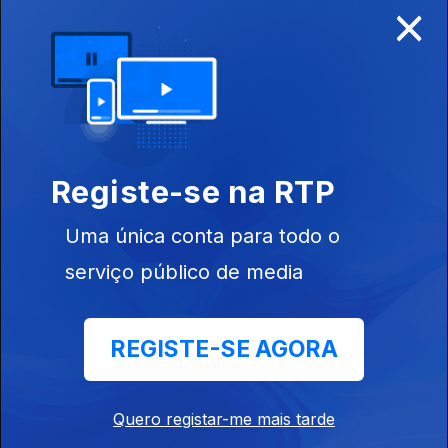
×
Disponível para iOS, Android, Apple TV, Android TV e
CarPlay
Registe-se na RTP
Uma única conta para todo o
serviço público de media
REGISTE-SE AGORA
NOTÍCIAS
DESPORTO
Quero registar-me mais tarde
TELEVISÃO