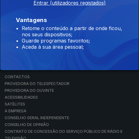
Entrar (utilizadores registados)
RÁDIO
RTP ARQUIVOS
RTP ENSINA
Vantagens
RTP PLAY
Retome o conteúdo a partir de onde ficou,
EM DIRETO
nos seus dispositivos;
REVER PROGRAMAS
Guarde programas favoritos;
Aceda à sua área pessoal;
CONCURSOS
PERGUNTAS FREQUENTES
CONTACTOS
CONTACTOS
PROVEDORA DO TELESPECTADOR
PROVEDORA DO OUVINTE
ACESSIBILIDADES
SATÉLITES
A EMPRESA
CONSELHO GERAL INDEPENDENTE
CONSELHO DE OPINIÃO
CONTRATO DE CONCESSÃO DO SERVIÇO PÚBLICO DE RÁDIO E
TELEVISÃO