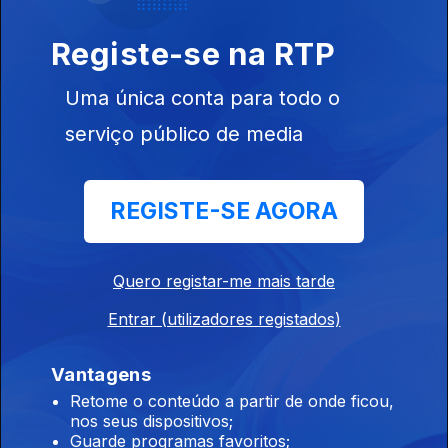
Registe-se na RTP
Uma única conta para todo o
Instale a aplicação
RTP Play
serviço público de media
REGISTE-SE AGORA
Disponível para iOS, Android, Apple TV, Android TV e
CarPlay
Quero registar-me mais tarde
Entrar (utilizadores registados)
Vantagens
Retome o conteúdo a partir de onde ficou,
nos seus dispositivos;
Guarde programas favoritos;