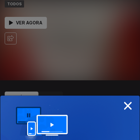
TODOS
VER AGORA
×
EPISÓDIOS
SOBRE
896832
18 dez. 2025