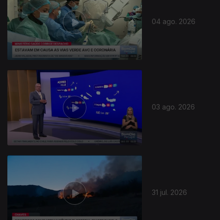
04 ago. 2026
03 ago. 2026
31 jul. 2026