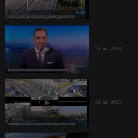
29 mai. 2026
28 mai. 2026