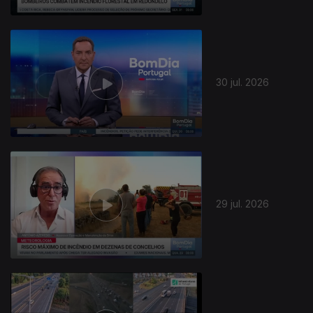
30 jul. 2026
29 jul. 2026