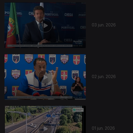
03 jun. 2026
02 jun. 2026
01 jun. 2026