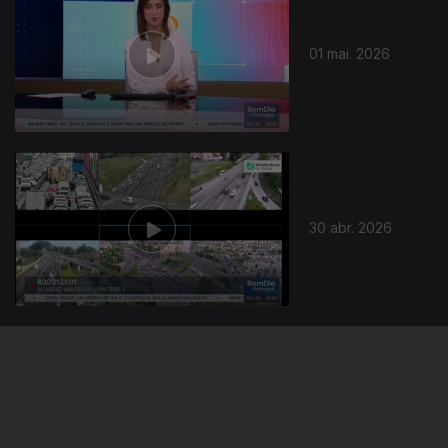
01 mai. 2026
30 abr. 2026
29 abr. 2026