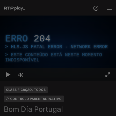
ERRO
204
HLS.JS FATAL ERROR - NETWORK ERROR
ESTE CONTEÚDO ESTÁ NESTE MOMENTO
INDISPONÍVEL
CLASSIFICAÇÃO: TODOS
CONTROLO PARENTAL INATIVO
Bom Dia Portugal