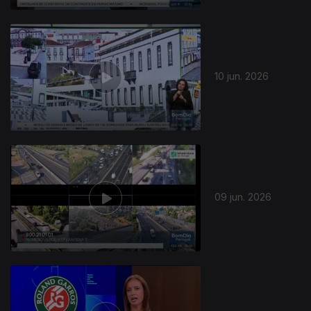
10 jun. 2026
09 jun. 2026