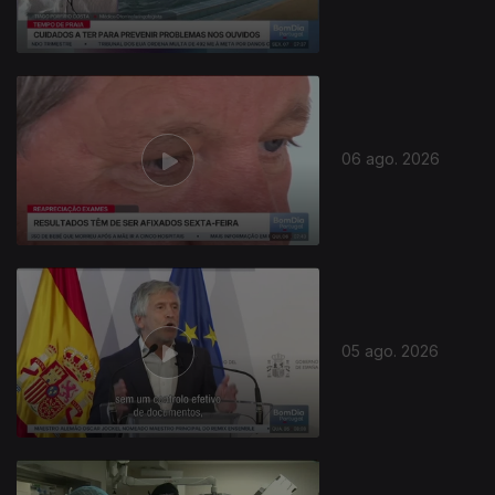
06 ago. 2026
05 ago. 2026