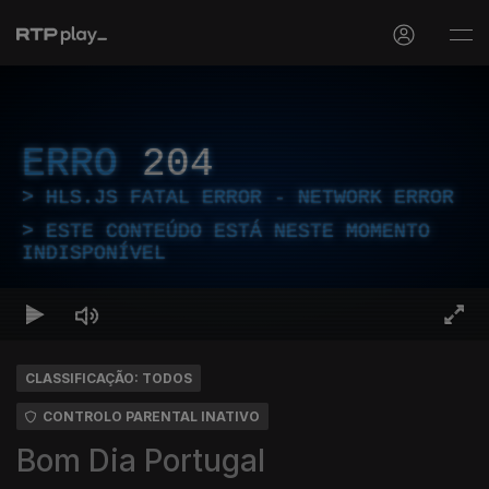
ERRO
204
HLS.JS FATAL ERROR - NETWORK ERROR
ESTE CONTEÚDO ESTÁ NESTE MOMENTO
INDISPONÍVEL
CLASSIFICAÇÃO: TODOS
CONTROLO PARENTAL INATIVO
Bom Dia Portugal