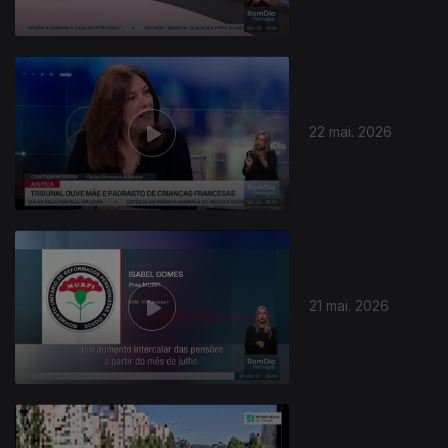
22 mai. 2026
21 mai. 2026