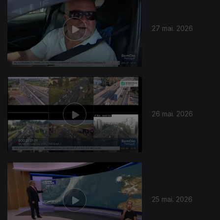
27 mai. 2026
26 mai. 2026
25 mai. 2026