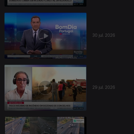
30 jul. 2026
29 jul. 2026