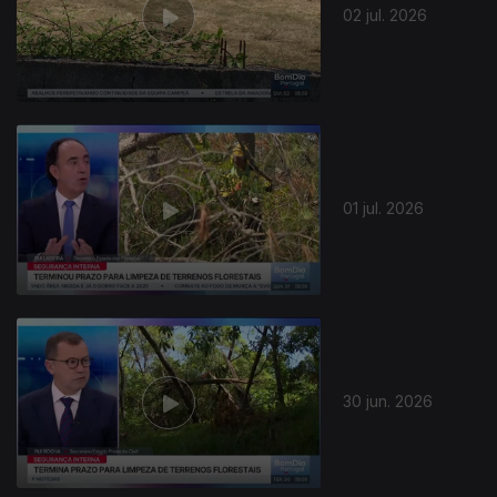
02 jul. 2026
01 jul. 2026
30 jun. 2026