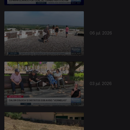
06 jul. 2026
03 jul. 2026