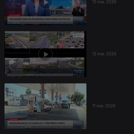
13 mai. 2026
12 mai. 2026
11 mai. 2026