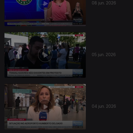
08 jun. 2026
05 jun. 2026
933721
04 jun. 2026