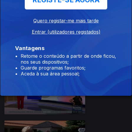
REGISTE-SE AGORA
Quero registar-me mais tarde
Entrar (utilizadores registados)
17 jun. 2026
Vantagens
Retome o conteúdo a partir de onde ficou,
nos seus dispositivos;
Guarde programas favoritos;
Aceda à sua área pessoal;
16 jun. 2026