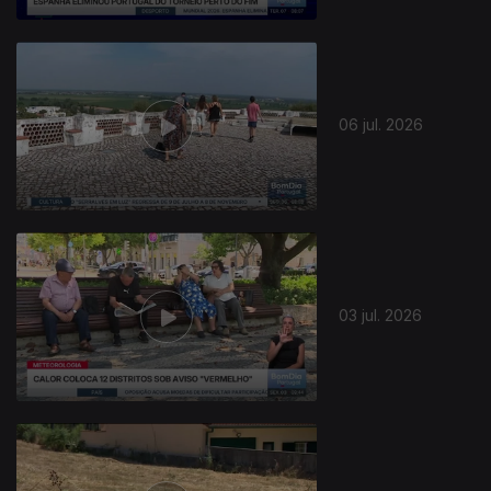
06 jul. 2026
03 jul. 2026