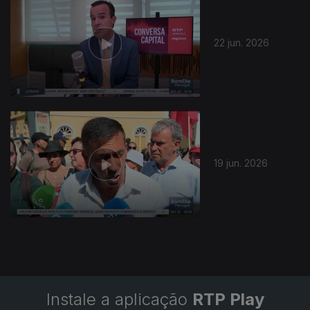
22 jun. 2026
19 jun. 2026
Instale a aplicação
RTP Play