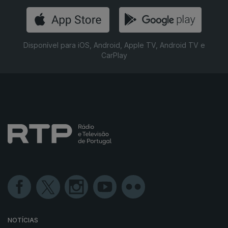
Disponível para iOS, Android, Apple TV, Android TV e
CarPlay
NOTÍCIAS