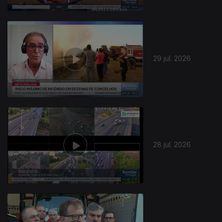
29 jul. 2026
28 jul. 2026