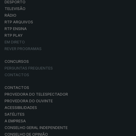
DESPORTO
TELEVISÃO
RÁDIO
RTP ARQUIVOS
RTP ENSINA
RTP PLAY
EM DIRETO
REVER PROGRAMAS
CONCURSOS
PERGUNTAS FREQUENTES
CONTACTOS
CONTACTOS
PROVEDORA DO TELESPECTADOR
PROVEDORA DO OUVINTE
ACESSIBILIDADES
SATÉLITES
A EMPRESA
CONSELHO GERAL INDEPENDENTE
CONSELHO DE OPINIÃO