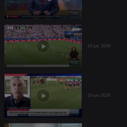
24 jun. 2026
23 jun. 2026
937217