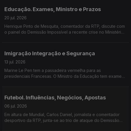
Educação. Exames, Ministro e Prazos
20 jul. 2026
Henrique Pinto de Mesquita, comentador da RTP, discute com
o painel do Demissão Impossível a recente crise no Ministério
da Educação.
Imigração Integração e Segurança
13 jul. 2026
Marine Le Pen tem a passadeira vermelha para as
presidenciais Francesas. O Ministro da Educação tem exames
por corrigir. A Imigração em Portugal tem sido mais instrumento
político do que factual.
Futebol. Influências, Negócios, Apostas
06 jul. 2026
Em altura de Mundial, Carlos Daniel, jornalista e comentador
desportivo da RTP, junta-se ao trio de ataque do Demissão
Impossível para falar sobre influência política e financeira do