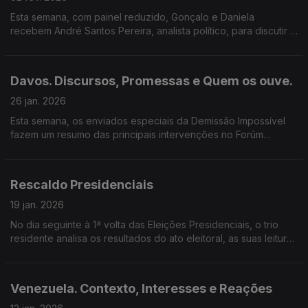
Esta semana, com painel reduzido, Gonçalo e Daniela
recebem André Santos Pereira, analista político, para discutir o
impacto das campanhas, dinâmicas das sondagens e o voto
útil no sistema político português.
Davos. Discursos, Promessas e Quem os ouve.
26 jan. 2026
Esta semana, os enviados especiais da Demissão Impossível
fazem um resumo das principais intervenções no Forúm
Económico Mundial de Davos com a ajuda de João Maria
Jonet.
Rescaldo Presidenciais
19 jan. 2026
No dia seguinte à 1ª volta das Eleições Presidenciais, o trio
residente analisa os resultados do ato eleitoral, as suas leituras
para o sistema partidário e fazem as suas previsões para a 2ª
volta a 8 de fevereiro.
Venezuela. Contexto, Interesses e Reações