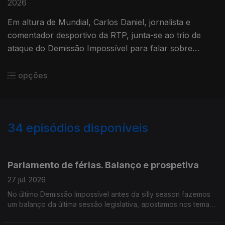
2026
Em altura de Mundial, Carlos Daniel, jornalista e
comentador desportivo da RTP, junta-se ao trio de
ataque do Demissão Impossível para falar sobre
influência política e financeira do desporto rei
opções
34
episódios disponíveis
927854
910664
897329
Parlamento de férias. Balanço e prospetiva
27 jul. 2026
No último Demissão Impossível antes da silly season fazemos
um balanço da última sessão legislativa, apostamos nos temas
quentes de setembro e atribuímos os nosso prémios da
temporada.