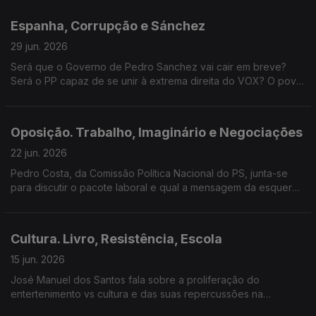
desporto rei
Espanha, Corrupção e Sánchez
29 jun. 2026
Será que o Governo de Pedro Sanchez vai cair em breve?
Será o PP capaz de se unir à extrema direita do VOX? O povo
espanhol precisa de respostas e o trio do Demissão
Impossível responde.
Oposição. Trabalho, Imaginário e Negociações
22 jun. 2026
Pedro Costa, da Comissão Política Nacional do PS, junta-se
para discutir o pacote laboral e qual a mensagem da esquerda
ao eleitorado. Há ainda espaço para terras raras, a Ministra do
Trabalho e o caso Odair Moniz.
Cultura. Livro, Resistência, Escola
15 jun. 2026
José Manuel dos Santos fala sobre a proliferação do
entertenimento vs cultura e das suas repercussões na
sociedade portuguesa.