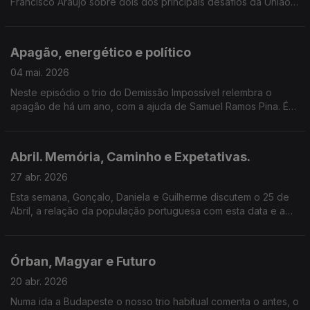
Francisco Araújo sobre dois dos principais desafios da União
Europeia: migrações de comércio.
Apagão, energético e político
04 mai. 2026
Neste episódio o trio do Demissão Impossível relembra o
apagão de há um ano, com a ajuda de Samuel Ramos Pina. É
uma conversa do que foi feito ao que ficou ou está por fazer.
Abril. Memória, Caminho e Expetativas.
27 abr. 2026
Esta semana, Gonçalo, Daniela e Guilherme discutem o 25 de
Abril, a relação da população portuguesa com esta data e a
continuação dos valores de Abril na sua geração.
Órban, Magyar e Futuro
20 abr. 2026
Numa ida a Budapeste o nosso trio habitual comenta o antes, o