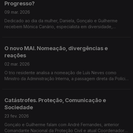
Progresso?
09 mar. 2026
Dedicado ao dia da mulher, Daniela, Gonçalo e Guilherme
recebem Mónica Canário, especialista em diversidade,
equidade e inclusão, para falarem de (des)igualdade de
género, políticas públicas e o caminho a percorrer.
O novo MAI. Nomeação, divergências e
reações
02 mar. 2026
O trio residente analisa a nomeação de Luís Neves como
Ministro da Administração Interna, a passagem direta da Polícia
Judiciária, as divergências passadas com o governo e as
reações.
Catástrofes. Proteção, Comunicação e
Sociedade
23 fev. 2026
Gonçalo e Guilherme falam com André Fernandes, anterior
Comandante Nacional da Proteção Civil e atual Coordenador