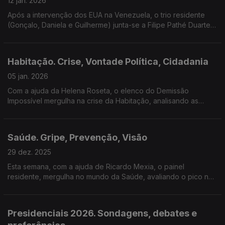
12 jan. 2026
Após a intervenção dos EUA na Venezuela, o trio residente
(Gonçalo, Daniela e Guilherme) junta-se a Filipe Pathé Duarte
para analisar motivações, reações internacionais e impacto na
segurança global.
Habitação. Crise, Vontade Política, Cidadania
05 jan. 2026
Com a ajuda da Helena Roseta, o elenco do Demissão
Impossível mergulha na crise da Habitação, analisando as
causas do problema e os impedimentos das soluções.
Saúde. Gripe, Prevenção, Visão
29 dez. 2025
Esta semana, com a ajuda de Ricardo Mexia, o painel
residente, mergulha no mundo da Saúde, avaliando o pico nas
infeções de gripe, a literacia em saúde dos portugueses e a
estruturação do SNS.
Presidenciais 2026. Sondagens, debates e