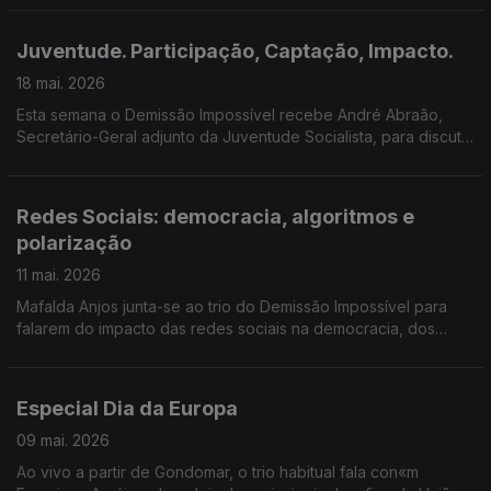
Juventude. Participação, Captação, Impacto.
18 mai. 2026
Esta semana o Demissão Impossível recebe André Abraão,
Secretário-Geral adjunto da Juventude Socialista, para discutir
a participação política dos jovens e o seu impacto.
Redes Sociais: democracia, algoritmos e
polarização
11 mai. 2026
Mafalda Anjos junta-se ao trio do Demissão Impossível para
falarem do impacto das redes sociais na democracia, dos
algoritmos e da polarização que trouxeram ao debate político.
Especial Dia da Europa
09 mai. 2026
Ao vivo a partir de Gondomar, o trio habitual fala con«m