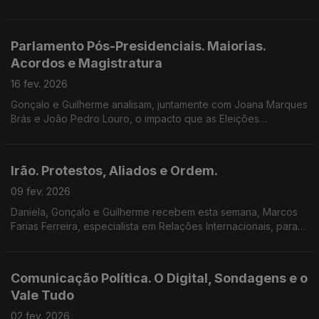
Municipal de Proteção Civil em Lisboa, sobre prevenção de
catástrofes e o papel das várias entidades...
Parlamento Pós-Presidenciais. Maiorias.
Acordos e Magistratura
16 fev. 2026
Gonçalo e Guilherme analisam, juntamente com Joana Marques
Brás e João Pedro Louro, o impacto que as Eleições
Presidenciais e o novo Presidente poderão ter na dinâmica do
Parlamento.
Irão. Protestos, Aliados e Ordem.
09 fev. 2026
Daniela, Gonçalo e Guilherme recebem esta semana, Marcos
Farias Ferreira, especialista em Relações Internacionais, para
analisarem os protestos no Irão e o posicionamento das
grandes potencias em relação a este país.
Comunicação Política. O Digital, Sondagens e o
Vale Tudo
02 fev. 2026