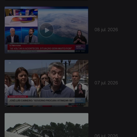
08 jul. 2026
07 jul. 2026
06 jul. 2026