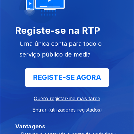
21 jul. 2026
Registe-se na RTP
Uma única conta para todo o
serviço público de media
20 jul. 2026
REGISTE-SE AGORA
Quero registar-me mais tarde
Entrar (utilizadores registados)
Vantagens
19 jul. 2026