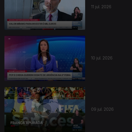
11 jul. 2026
10 jul. 2026
09 jul. 2026