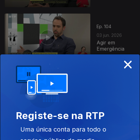
Ep. 104
03 jun. 2026
Agir em
Emergência
×
Ep. 103
02 jun. 2026
Fazer Jóias
Registe-se na RTP
Uma única conta para todo o
Ep. 102