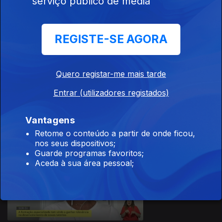
serviço público de media
01 jun. 2026
Quintas
Pedagógicas
REGISTE-SE AGORA
Quero registar-me mais tarde
Ep. 101
Entrar (utilizadores registados)
29 mai. 2026
Saúde Digestiva
Vantagens
Retome o conteúdo a partir de onde ficou,
nos seus dispositivos;
Guarde programas favoritos;
Aceda à sua área pessoal;
Ep. 100
28 mai. 2026
Ser DJ