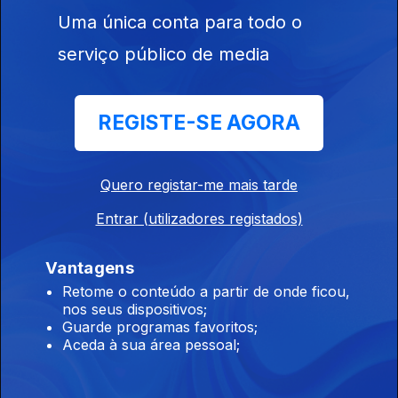
Quintas
Uma única conta para todo o
Pedagógicas
serviço público de media
REGISTE-SE AGORA
Ep. 101
29 mai. 2026
Saúde Digestiva
Quero registar-me mais tarde
Entrar (utilizadores registados)
Vantagens
Ep. 100
Retome o conteúdo a partir de onde ficou,
nos seus dispositivos;
28 mai. 2026
Guarde programas favoritos;
Ser DJ
Aceda à sua área pessoal;