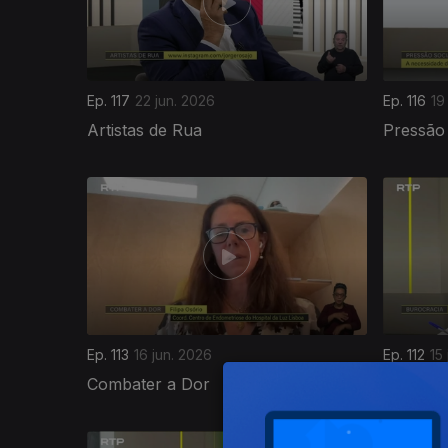
Ep. 117
22 jun. 2026
Ep. 116
19
Artistas de Rua
Pressão 
935317
Ep. 113
16 jun. 2026
Ep. 112
15
Combater a Dor
Burocra