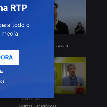
 na RTP
para todo o
e media
Ep. 106
05 jun. 2026
Empreendedorismo Jovem
GORA
de
dos)
Ep. 102
01 jun. 2026
Quintas Pedagógicas