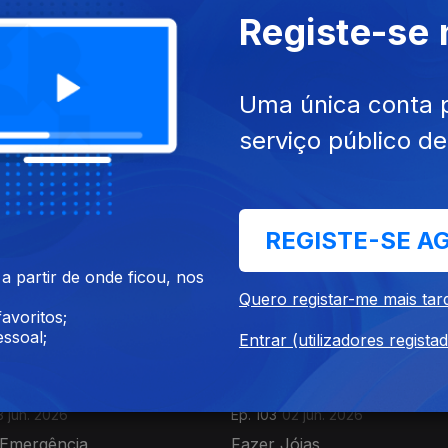
Registe-se
Uma única conta 
serviço público d
9 jun. 2026
Ep. 107
08 jun. 2026
as Cidades
Cansaço
REGISTE-SE A
 partir de onde ficou, nos
Quero registar-me mais tar
avoritos;
ssoal;
Entrar (utilizadores regista
3 jun. 2026
Ep. 103
02 jun. 2026
 Emergência
Fazer Jóias