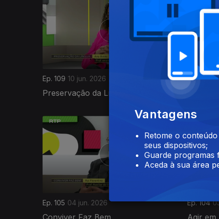
Ep. 109
10 jun. 2026
Ep. 108
0
Preservação da Língua
Ruído n
Vantagens
Retome o conteúdo a
seus dispositivos;
Guarde programas f
Aceda à sua área pe
Ep. 105
04 jun. 2026
Ep. 104
0
Conviver Faz Bem
Agir em