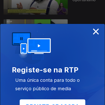
×
Ep. 109
10 jun. 2026
Preservação da
Língua
Registe-se na RTP
Ep. 108
09 jun. 2026
Uma única conta para todo o
Ruído nas
Cidades
serviço público de media