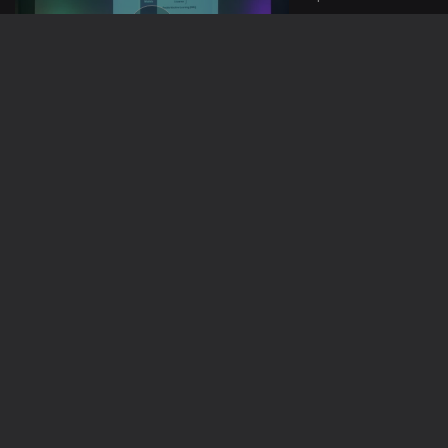
13 mai. 2026
Bolsas de
Estudo
Ep. 88
12 mai. 2026
Matemática
Divertida
927546
Ep. 87
11 mai. 2026
Ética da IA