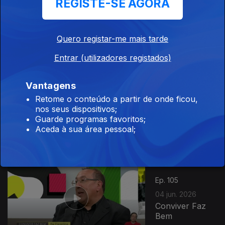
REGISTE-SE AGORA
Ep. 107
08 jun. 2026
Quero registar-me mais tarde
Cansaço
Entrar (utilizadores registados)
Vantagens
Retome o conteúdo a partir de onde ficou,
Ep. 106
05 jun. 2026
nos seus dispositivos;
Empreendedorismo
Guarde programas favoritos;
Jovem
Aceda à sua área pessoal;
Ep. 105
04 jun. 2026
Conviver Faz
Bem