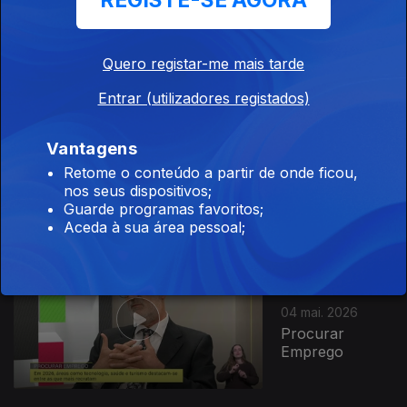
REGISTE-SE AGORA
Exploração de
Pedras
Quero registar-me mais tarde
Entrar (utilizadores registados)
Ep. 83
Vantagens
05 mai. 2026
Retome o conteúdo a partir de onde ficou,
O Poder dos
nos seus dispositivos;
Músculos
Guarde programas favoritos;
Aceda à sua área pessoal;
Ep. 82
04 mai. 2026
Procurar
Emprego