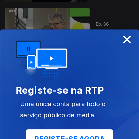
Ep. 86
×
08 mai. 2026
Preguiça
Ep. 85
07 mai. 2026
Registe-se na RTP
A Importância
do Rosto
Uma única conta para todo o
serviço público de media
Ep. 84
06 mai. 2026