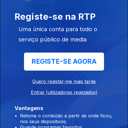
Premiados
Registe-se na RTP
Uma única conta para todo o
Ep. 96
serviço público de media
22 mai. 2026
Costura para
Todos
REGISTE-SE AGORA
Quero registar-me mais tarde
Ep. 95
21 mai. 2026
Entrar (utilizadores registados)
Mobilidade
Elétrica
Vantagens
Retome o conteúdo a partir de onde ficou,
nos seus dispositivos;
Guarde programas favoritos;