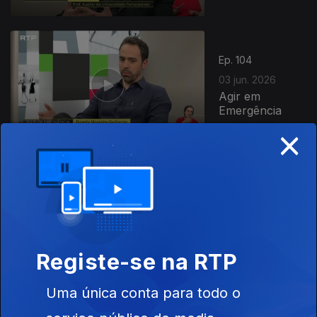
Ep. 104
03 jun. 2026
Agir em
Emergência
×
Ep. 103
02 jun. 2026
Fazer Jóias
Registe-se na RTP
Uma única conta para todo o
Ep. 102