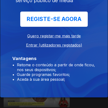
serviço público de media
01 jun. 2026
Quintas
Pedagógicas
REGISTE-SE AGORA
Quero registar-me mais tarde
Ep. 101
Entrar (utilizadores registados)
29 mai. 2026
Saúde Digestiva
Vantagens
Retome o conteúdo a partir de onde ficou,
nos seus dispositivos;
Guarde programas favoritos;
Aceda à sua área pessoal;
Ep. 100
28 mai. 2026
Ser DJ