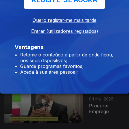
REGISTE-SE AGORA
Exploração de
Pedras
Quero registar-me mais tarde
Entrar (utilizadores registados)
Ep. 83
Vantagens
05 mai. 2026
Retome o conteúdo a partir de onde ficou,
O Poder dos
nos seus dispositivos;
Músculos
Guarde programas favoritos;
Aceda à sua área pessoal;
Ep. 82
04 mai. 2026
Procurar
Emprego