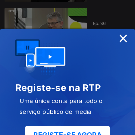
Ep. 86
×
08 mai. 2026
Preguiça
Ep. 85
07 mai. 2026
Registe-se na RTP
A Importância
do Rosto
Uma única conta para todo o
serviço público de media
Ep. 84
06 mai. 2026