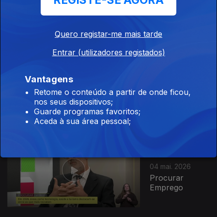
REGISTE-SE AGORA
Exploração de
Pedras
Quero registar-me mais tarde
Entrar (utilizadores registados)
Ep. 83
Vantagens
05 mai. 2026
Retome o conteúdo a partir de onde ficou,
O Poder dos
nos seus dispositivos;
Músculos
Guarde programas favoritos;
Aceda à sua área pessoal;
Ep. 82
04 mai. 2026
Procurar
Emprego