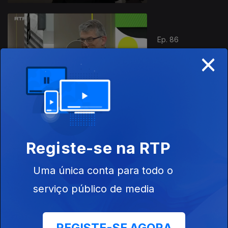
Ep. 86
×
08 mai. 2026
Preguiça
Ep. 85
07 mai. 2026
Registe-se na RTP
A Importância
do Rosto
Uma única conta para todo o
serviço público de media
Ep. 84
06 mai. 2026