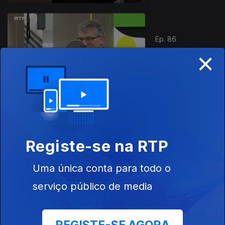
Ep. 86
×
08 mai. 2026
Preguiça
Ep. 85
07 mai. 2026
Registe-se na RTP
A Importância
do Rosto
Uma única conta para todo o
serviço público de media
Ep. 84
06 mai. 2026