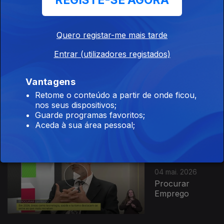
REGISTE-SE AGORA
Exploração de
Pedras
Quero registar-me mais tarde
Entrar (utilizadores registados)
Ep. 83
Vantagens
05 mai. 2026
Retome o conteúdo a partir de onde ficou,
O Poder dos
nos seus dispositivos;
Músculos
Guarde programas favoritos;
Aceda à sua área pessoal;
Ep. 82
04 mai. 2026
Procurar
Emprego