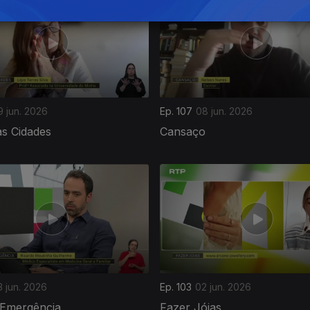
9 jun. 2026
Ep. 107
08 jun. 2026
as Cidades
Cansaço
3 jun. 2026
Ep. 103
02 jun. 2026
 Emergência
Fazer Jóias