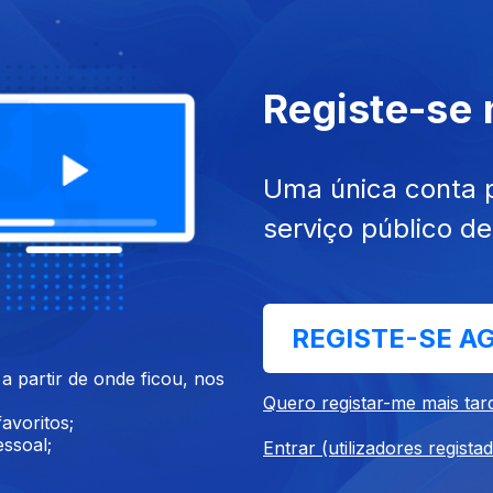
Registe-se
 jun. 2026
Ep. 115
18 jun. 2026
Social
Psicologia no Desporto
Uma única conta 
serviço público d
REGISTE-SE A
 partir de onde ficou, nos
 jun. 2026
Ep. 111
12 jun. 2026
Quero registar-me mais tar
cia
Turismo de Cruzeiros
avoritos;
ssoal;
Entrar (utilizadores regista