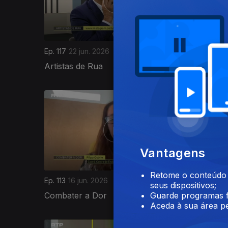
Ep. 117
22 jun. 2026
Ep. 116
19
Artistas de Rua
Pressão 
935317
Vantagens
Retome o conteúdo a
Ep. 113
16 jun. 2026
Ep. 112
15
seus dispositivos;
Combater a Dor
Burocra
Guarde programas f
Aceda à sua área pe