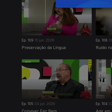
Ep. 109
10 jun. 2026
Ep. 108
0
Preservação da Língua
Ruído n
Ep. 105
04 jun. 2026
Ep. 104
0
Conviver Faz Bem
Agir em