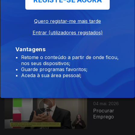
REGISTE-SE AGORA
Exploração de
Pedras
Quero registar-me mais tarde
Entrar (utilizadores registados)
Ep. 83
Vantagens
05 mai. 2026
Retome o conteúdo a partir de onde ficou,
O Poder dos
nos seus dispositivos;
Músculos
Guarde programas favoritos;
Aceda à sua área pessoal;
Ep. 82
04 mai. 2026
Procurar
Emprego