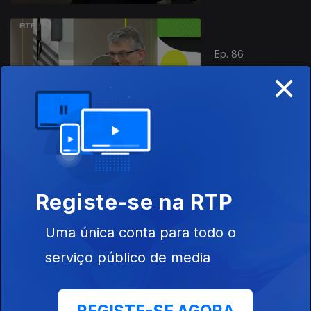
Ep. 86
×
08 mai. 2026
Preguiça
Ep. 85
07 mai. 2026
Registe-se na RTP
A Importância
do Rosto
Uma única conta para todo o
serviço público de media
Ep. 84
06 mai. 2026