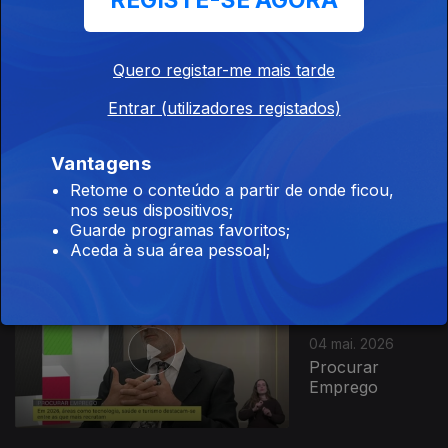
REGISTE-SE AGORA
Exploração de
Pedras
Quero registar-me mais tarde
Entrar (utilizadores registados)
Ep. 83
Vantagens
05 mai. 2026
Retome o conteúdo a partir de onde ficou,
O Poder dos
nos seus dispositivos;
Músculos
Guarde programas favoritos;
Aceda à sua área pessoal;
Ep. 82
04 mai. 2026
Procurar
Emprego