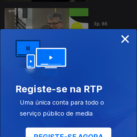
Ep. 86
×
08 mai. 2026
Preguiça
Ep. 85
07 mai. 2026
Registe-se na RTP
A Importância
do Rosto
Uma única conta para todo o
serviço público de media
Ep. 84
06 mai. 2026