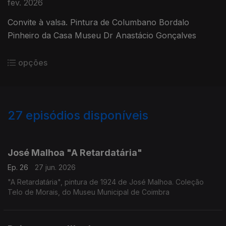
fev. 2026
Convite à valsa. Pintura de Columbano Bordalo
Pinheiro da Casa Museu Dr Anastácio Gonçalves
opções
27
episódios disponíveis
921502
904229
900017
José Malhoa "A Retardatária"
Ep. 26
27 jun. 2026
"A Retardatária", pintura de 1924 de José Malhoa. Coleção
Telo de Morais, do Museu Municipal de Coimbra