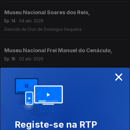
Museu Nacional Soares dos Reis,
Ep. 14
04 abr. 2026
Descida da Cruz de Domingos Sequeira
Museu Nacional Frei Manuel do Cenáculo,
Ep. 18
02 abr. 2026
×
Palácio Nacional da Ajuda
Ep. 13
28 mar. 2026
A Santa Face, El Greco
Museu Nacional Soares dos Reis,
Registe-se na RTP
Ep. 12
21 mar. 2026