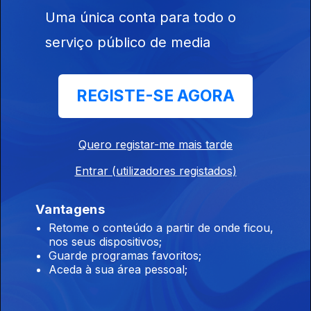
Uma única conta para todo o
L'Echo (O Eco), escultura de Maria da Glória Ribeiro (1915)
serviço público de media
Atelier Museu Júlio Pomar
Ep. 11
14 mar. 2026
REGISTE-SE AGORA
A origem das espécies (1945) de Júlio Pomar
Quero registar-me mais tarde
Música no Museu CCB/MAC,
Entrar (utilizadores registados)
Ep. 10
07 mar. 2026
Oriente IV, pintura de Bridget Riley e música minimal repetitiva
Vantagens
Retome o conteúdo a partir de onde ficou,
nos seus dispositivos;
Museu do Chiado Lisboa
Guarde programas favoritos;
Aceda à sua área pessoal;
Ep. 9
28 fev. 2026
Primeiro estudo para a decoração do Teatro Muñoz Seca, por
Almada Negreiros