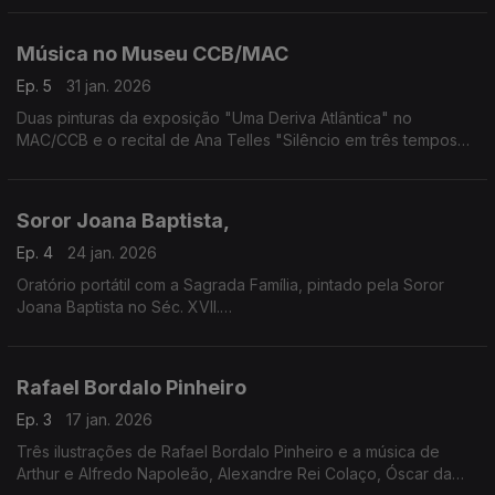
Música no Museu CCB/MAC
Ep. 5
31 jan. 2026
Duas pinturas da exposição "Uma Deriva Atlântica" no
MAC/CCB e o recital de Ana Telles "Silêncio em três tempos
surreais"
Soror Joana Baptista,
Ep. 4
24 jan. 2026
Oratório portátil com a Sagrada Família, pintado pela Soror
Joana Baptista no Séc. XVII.
Música de Hildegarda de Bingen; Pedro de Cristo: Fanny
Mendelssohn Hensel; Matilde Capuis; Duarte Lobo e Lili
Boulanger
Rafael Bordalo Pinheiro
Ep. 3
17 jan. 2026
Três ilustrações de Rafael Bordalo Pinheiro e a música de
Arthur e Alfredo Napoleão, Alexandre Rei Colaço, Óscar da