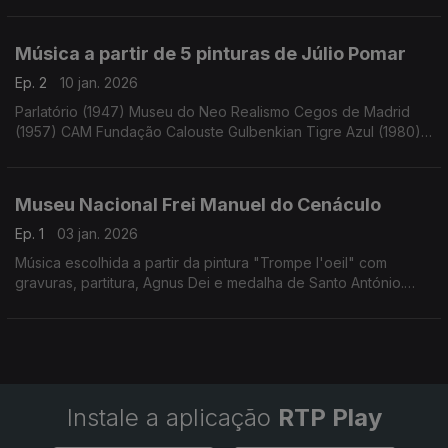
Silva, Camille Saint-Saëns e Franz Schubert
Música a partir de 5 pinturas de Júlio Pomar
Ep. 2
10 jan. 2026
Parlatório (1947) Museu do Neo Realismo Cegos de Madrid
(1957) CAM Fundação Calouste Gulbenkian Tigre Azul (1980)
Atelier Museu Júlio Pomar Mariza (2011) Atelier Museu Júlio
Pomar ...
Museu Nacional Frei Manuel do Cenáculo
Ep. 1
03 jan. 2026
Música escolhida a partir da pintura "Trompe l'oeil" com
gravuras, partitura, Agnus Dei e medalha de Santo António.
Século XVII
Instale a aplicação
RTP Play