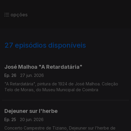
opções
27
episódios disponíveis
921502
904229
900017
José Malhoa "A Retardatária"
Ep. 26
27 jun. 2026
"A Retardatária", pintura de 1924 de José Malhoa. Coleção
Telo de Morais, do Museu Municipal de Coimbra
Dejeuner sur l'herbe
Ep. 25
20 jun. 2026
Concerto Campestre de Tiziano, Dejeuner sur l'herbe de