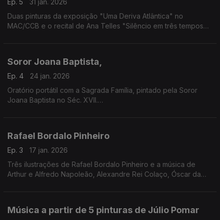
Ep. 5
31 jan. 2026
Duas pinturas da exposição "Uma Deriva Atlântica" no
MAC/CCB e o recital de Ana Telles "Silêncio em três tempos
surreais"
Soror Joana Baptista,
Ep. 4
24 jan. 2026
Oratório portátil com a Sagrada Família, pintado pela Soror
Joana Baptista no Séc. XVII.
Música de Hildegarda de Bingen; Pedro de Cristo: Fanny
Mendelssohn Hensel; Matilde Capuis; Duarte Lobo e Lili
Boulanger
Rafael Bordalo Pinheiro
Ep. 3
17 jan. 2026
Três ilustrações de Rafael Bordalo Pinheiro e a música de
Arthur e Alfredo Napoleão, Alexandre Rei Colaço, Óscar da
Silva, Camille Saint-Saëns e Franz Schubert
Música a partir de 5 pinturas de Júlio Pomar