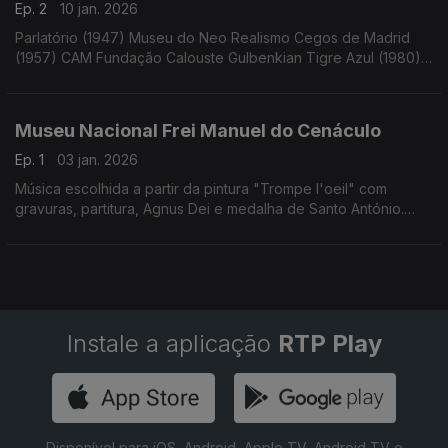
Ep. 2
10 jan. 2026
Parlatório (1947) Museu do Neo Realismo Cegos de Madrid
(1957) CAM Fundação Calouste Gulbenkian Tigre Azul (1980)
Atelier Museu Júlio Pomar Mariza (2011) Atelier Museu Júlio
Pomar ...
Museu Nacional Frei Manuel do Cenáculo
Ep. 1
03 jan. 2026
Música escolhida a partir da pintura "Trompe l'oeil" com
gravuras, partitura, Agnus Dei e medalha de Santo António.
Século XVII
Instale a aplicação
RTP Play
Disponível para iOS, Android, Apple TV, Android TV e