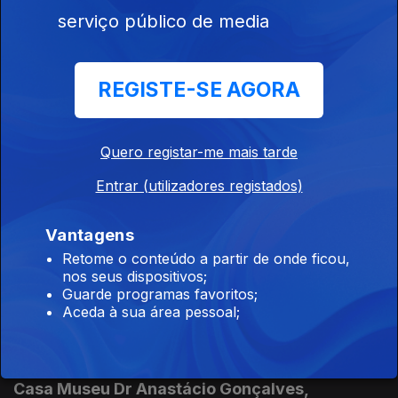
serviço público de media
Atelier Museu Júlio Pomar
Ep. 11
14 mar. 2026
A origem das espécies (1945) de Júlio Pomar
REGISTE-SE AGORA
Música no Museu CCB/MAC,
Quero registar-me mais tarde
Ep. 10
07 mar. 2026
Entrar (utilizadores registados)
Oriente IV, pintura de Bridget Riley e música minimal repetitiva
Vantagens
Museu do Chiado Lisboa
Retome o conteúdo a partir de onde ficou,
nos seus dispositivos;
Ep. 9
28 fev. 2026
Guarde programas favoritos;
Primeiro estudo para a decoração do Teatro Muñoz Seca, por
Aceda à sua área pessoal;
Almada Negreiros
Casa Museu Dr Anastácio Gonçalves,