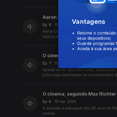
cinema.
Aaron Copland no grande ecrã
Vantagens
Ep. 8
15 abr. 2026
Aaron Copland é autor de uma obra vasta qu
Retome o conteúdo a
música de câmara e também música para o
seus dispositivos;
Guarde programas f
Aceda à sua área pe
O cinema segundo Michael Ny
Ep. 7
01 abr. 2026
Apesar de ter uma obra vasta, explorando
pólos mais importantes (e reconhecidos) d
O cinema, segundo Max Richter
Ep. 6
18 mar. 2026
A assinalar a passagem dos 60 anos de Ma
cinema.