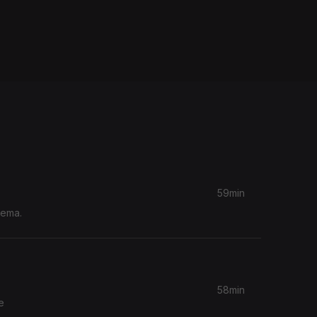
59min
nema.
58min
e