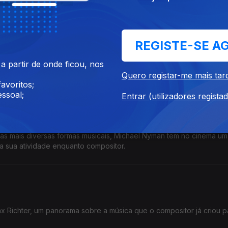
REGISTE-SE A
e inclui trabalhos criados para bailado, música orquestral, música 
 partir de onde ficou, nos
 cinema.
Quero registar-me mais tar
avoritos;
ssoal;
Entrar (utilizadores regista
man
 as mais diversas formas musicais, Michael Nyman tem no cinema u
a sua atividade enquanto compositor.
x Richter, um panorama sobre a música que o compositor já criou p