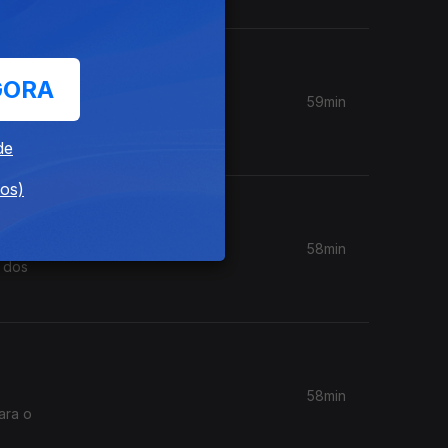
GORA
59min
vocal,
de
dos)
58min
m dos
58min
ara o