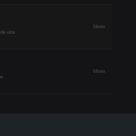
58min
a de uma
56min
as