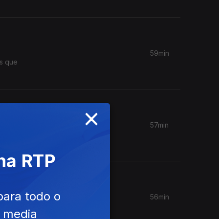
59min
us que
×
57min
selini,
 na RTP
para todo o
56min
e media
abalho no