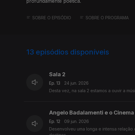
profundamente poética.
SOBRE O EPISÓDIO
SOBRE O PROGRAMA
13
episódios disponíveis
902319
900598
Sala 2
Ep. 13
24 jun. 2026
Desta vez, na sala 2 estamos a ouvir a mús
Angelo Badalamenti e o Cinema
Ep. 12
09 jun. 2026
Desenvolveu uma longa e intensa relação 
destinos.