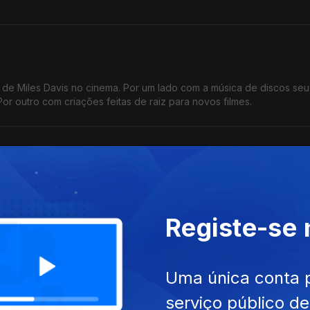
 de Miles Davis no cinema. Por um lado com a música de discos se
r outro com criações feitas de raiz para novos filmes.
s nomes de um Fellini, um Visconti, um Antonioni, um Pasolini, um Ros
Registe-se
amoto
Uma única conta 
mados do nosso tempo.
serviço público d
 eletrónica nos espaços da pop, desenvolveu também importante tr