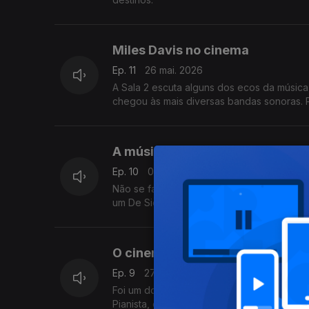
Miles Davis no cinema
Ep. 11
26 mai. 2026
A Sala 2 escuta alguns dos ecos da música
chegou às mais diversas bandas sonoras. Po
A música de Nino Rota
Ep. 10
07 mai. 2026
Não se fala de cinema italiano sem referir o
um De Sica… ou um Nino Rota.
O cinema segundo Ryuichi Sak
Ep. 9
27 abr. 2026
Foi um dos músicos mais versáteis e acla
Pianista, compositor e pioneiro da música