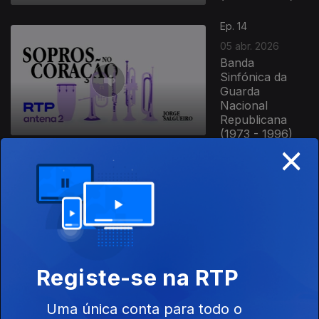
Ep. 14
05 abr. 2026
Banda
Sinfónica da
Guarda
Nacional
Republicana
(1973 - 1996)
×
Ep. 13
29 mar. 2026
A Banda da
Guarda de 1838
a 1973 (I)
Registe-se na RTP
Ep. 12
Uma única conta para todo o