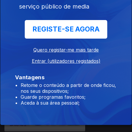
22 mar. 2026
serviço público de media
Nuno
Fernandes
editora AVA
REGISTE-SE AGORA
Ep. 11
15 mar. 2026
Quero registar-me mais tarde
António
Entrar (utilizadores registados)
Vitorino
d'Almeida,
Vantagens
Retome o conteúdo a partir de onde ficou,
nos seus dispositivos;
Ep. 10
Guarde programas favoritos;
Aceda à sua área pessoal;
08 mar. 2026
António
Vitorino
d'Almeida