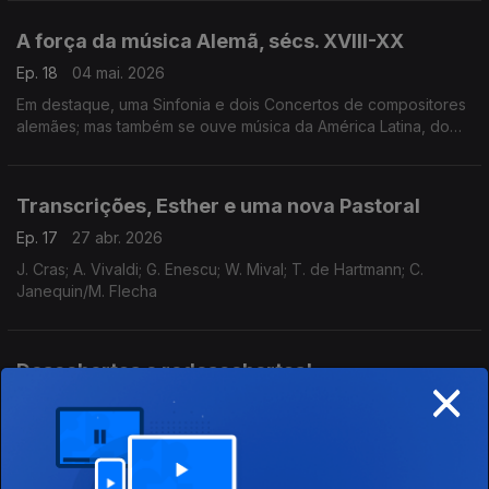
A força da música Alemã, sécs. XVIII-XX
Ep. 18
04 mai. 2026
Em destaque, uma Sinfonia e dois Concertos de compositores
alemães; mas também se ouve música da América Latina, do
Reino Unido e da Hungria.
Transcrições, Esther e uma nova Pastoral
Ep. 17
27 abr. 2026
J. Cras; A. Vivaldi; G. Enescu; W. Mival; T. de Hartmann; C.
Janequin/M. Flecha
Descobertas e redescobertas!
×
Ep. 16
20 abr. 2026
J. Raff; C. McDowall; M. Reger/A. Schoenberg; G. Bacewicz; M.
Martines; A. Pärt