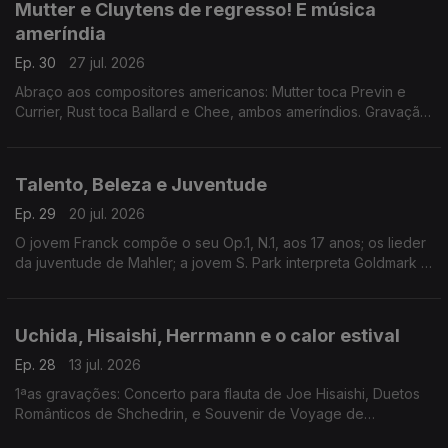
Mutter e Cluytens de regresso! E música
ameríndia
Ep. 30
27 jul. 2026
Abraço aos compositores americanos: Mutter toca Previn e
Currier, Rust toca Ballard e Chee, ambos ameríndios. Gravação
histórica inédita de A. Cluytens em Lucerna. Sonatas de
Beethoven. David Temple desvenda Parry.
Talento, Beleza e Juventude
Ep. 29
20 jul. 2026
O jovem Franck compõe o seu Op.1, N.1, aos 17 anos; os lieder
da juventude de Mahler; a jovem S. Park interpreta Goldmark e
Sibelius; o talento de Berger não era só para a voz e Lipkis
enamorou-se da commedia dell'arte.
Uchida, Hisaishi, Herrmann e o calor estival
Ep. 28
13 jul. 2026
1ªas gravações: Concerto para flauta de Joe Hisaishi, Duetos
Românticos de Shchedrin, e Souvenir de Voyage de
Herrmann. Mitsuko Uchida e a sua leitura definitiva das últimas