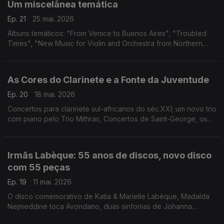
Um miscelânea temática
Ep. 21
25 mai. 2026
Álbuns temáticos: "From Venice to Buenos Aires", "Troubled
Times", "New Music for Violin and Orchestra from Northern
Ireland", "Heise's String Quartets", An American Dream?" e
"Vivaldi in Prague".
As Cores do Clarinete e a Fonte da Juventude
Ep. 20
18 mai. 2026
Concertos para clarinete sul-africanos do séc.XXI; um novo trio
com piano pelo Trio Mithras, Concertos de Saint-George, os
virginalistas da Inglaterra renascentista, o novo "Haydn 2032"
e canções de Florence Price.
Irmãs Labèque: 55 anos de discos, novo disco
com 55 peças
Ep. 19
11 mai. 2026
O disco comemorativo de Katia & Marielle Labèque, Madalda
Nejmeddine toca Avondano, duas sinfonias de Johanna
Senfter e os cancioneiros privados de Magarida de Áustria.