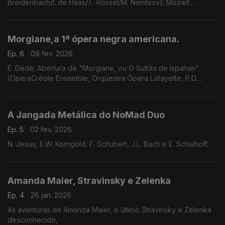
Breidenbach/I. de Haas/T. Rössel/M. Nemtsov); Mozart:
Concerto piano N.8, Do M, K.246 (O. Pashchenko/Il Gardellino);
...
Morgiane,a 1ª ópera negra americana.
Ep. 6
09 fev. 2026
É. Dédé: Abertura de "Morgiane, ou O Sultão de Ispahan"
(OperaCréole Ensemble, Orquestra Ópera Lafayette, P.D.
Quigley). ...
A Jangada Metálica do NoMad Duo
Ep. 5
02 fev. 2026
N. Jesus, E.W. Korngold, F. Schubert, J.L. Bach e E. Schulhoff.
Amanda Maier, Stravinsky e Zelenka
Ep. 4
26 jan. 2026
As aventuras de Amanda Maier, o último Stravinsky e Zelenka
desconhecido,