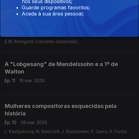
nos seus dispositivos;
...
Guarde programas favoritos;
Obras corais de Rubbra, a 7ª de Mahler e a
Aceda à sua área pessoal;
Mazeppa de Grandval
Ep. 12
23 mar. 2026
E. Rubbra: Missa in Honorem Sancti Dominici;
E.W. Korngold: Concerto cioloncelo;
G. Mahler: Sinfonia N.7;
.A. Bottiroli: Suite 2 pianos;
C. de Grandval: ópera Mazeppa;
A "Lobgesang" de Mendelssohn e a 1ª de
S. Coleridge-Taylor: Concerto violino
Walton
Ep. 11
16 mar. 2026
Mulheres compositoras esquecidas pela
história
Ep. 10
09 mar. 2026
L. Kashperova; N. Beecroft; J. Boismortier; F. Garro; R. Fuchs: