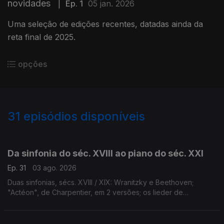
novidades
|
Ep. 1
05 jan. 2026
Uma seleção de edições recentes, datadas ainda da
reta final de 2025.
opções
31
episódios disponíveis
929662
911035
900596
Da sinfonia do séc. XVIII ao piano do séc. XXI
Ep. 31
03 ago. 2026
Duas sinfonias, sécs. XVIII / XIX: Wranitzky e Beethoven;
"Actéon", de Charpentier, em 2 versões; os lieder de
Schumann, 1840-52; uma Sonata de Janácek e um Capricho
de Stravinsky; piano no séc. XXI, por L. Georgievskaya