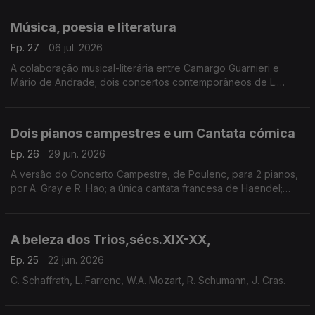
Sonatas de Beethoven. Outras sugestões.
Música, poesia e literatura
Ep. 27
06 jul. 2026
A colaboração musical-literária entre Camargo Guarnieri e
Mário de Andrade; dois concertos contemporâneos de L.
Vollmer e J. McCabe; Bruckner por Russell Davies, o órgão de
Bach e o romantismo/modernismo feminino.
Dois pianos campestres e um Cantata cómica
Ep. 26
29 jun. 2026
A versão do Concerto Campestre, de Poulenc, para 2 pianos,
por A. Gray e R. Hao; a única cantata francesa de Haendel;
duas canções corais de Howells, uma Sonata de Haydn e uma
nova leitura de Elgar.
A beleza dos Trios,sécs.XIX-XX,
Ep. 25
22 jun. 2026
C. Schaffrath, L. Farrenc, W.A. Mozart, R. Schumann, J. Cras.