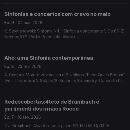
Sinfonias e concertos com cravo no meio
Ep. 9
02 mar. 2026
K. Szymanowski: Sinfonia N4, "Sinfonia concertante", Op.60 (S.
Nehring/O.S. Rádio Polónia/M. Alsop).
E. Barraine: Sinfonia N.2, "Voina" (O.N. França/C. Macelaru). ...
Aho: uma Sinfonia contemporânea
Ep. 8
23 fev. 2026
A. Campra: Moteto voz solista e 2 violinos "Ecce Quam Bonum"
(Ens. Théodora/A. Solano/S. Bucheli); Stravinsky: Concerto Re
M, "Basileia" (Camerata Salzburg/Giovanni Guzzo); ...
Redescobertas:4teto de Brambach e
partimenti dos irmãos Rocco
Ep. 7
16 fev. 2026
C.J. Brambach: Quarteto com piano N.1, Mib M, Op.13 (E.