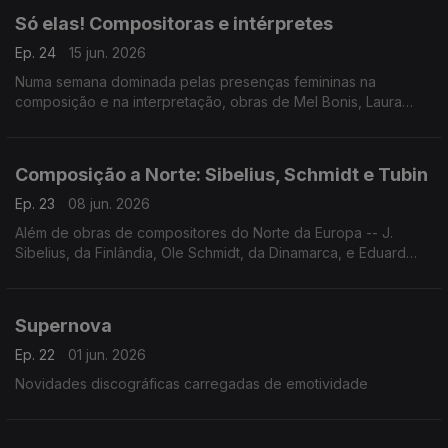
Só elas! Compositoras e intérpretes
Ep. 24
15 jun. 2026
Numa semana dominada pelas presenças femininas na
composição e na interpretação, obras de Mel Bonis, Laura
Netzel e Fernande Decruck e gravações de Jimin Oh-
Havenith, Agata Kawa-Cajler e Karina Canellakis.
Composição a Norte: Sibelius, Schmidt e Tubin
Ep. 23
08 jun. 2026
Além de obras de compositores do Norte da Europa -- J.
Sibelius, da Finlândia, Ole Schmidt, da Dinamarca, e Eduard
Tubin, da Estónia -- destaque à última Missa de Haydn e a
quartetos de cordas do romantismo italiano.
Supernova
Ep. 22
01 jun. 2026
Novidades discográficas carregadas de emotividade