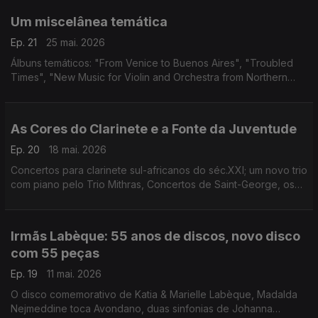
Um miscelânea temática
Ep. 21
25 mai. 2026
Álbuns temáticos: "From Venice to Buenos Aires", "Troubled
Times", "New Music for Violin and Orchestra from Northern
Ireland", "Heise's String Quartets", An American Dream?" e
"Vivaldi in Prague".
As Cores do Clarinete e a Fonte da Juventude
Ep. 20
18 mai. 2026
Concertos para clarinete sul-africanos do séc.XXI; um novo trio
com piano pelo Trio Mithras, Concertos de Saint-George, os
virginalistas da Inglaterra renascentista, o novo "Haydn 2032"
e canções de Florence Price.
Irmãs Labèque: 55 anos de discos, novo disco
com 55 peças
Ep. 19
11 mai. 2026
O disco comemorativo de Katia & Marielle Labèque, Madalda
Nejmeddine toca Avondano, duas sinfonias de Johanna