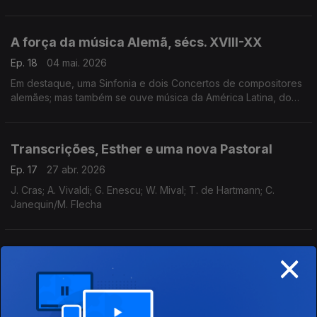
Senfter e os cancioneiros privados de Magarida de Áustria.
A força da música Alemã, sécs. XVIII-XX
Ep. 18
04 mai. 2026
Em destaque, uma Sinfonia e dois Concertos de compositores
alemães; mas também se ouve música da América Latina, do
Reino Unido e da Hungria.
Transcrições, Esther e uma nova Pastoral
Ep. 17
27 abr. 2026
J. Cras; A. Vivaldi; G. Enescu; W. Mival; T. de Hartmann; C.
Janequin/M. Flecha
×
Descobertas e redescobertas!
Ep. 16
20 abr. 2026
J. Raff; C. McDowall; M. Reger/A. Schoenberg; G. Bacewicz; M.
Martines; A. Pärt