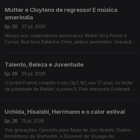
Mutter e Cluytens de regresso! E música
ameríndia
Ep. 30
27 jul. 2026
Abraço aos compositores americanos: Mutter toca Previn e
Currier, Rust toca Ballard e Chee, ambos ameríndios. Gravação
histórica inédita de A. Cluytens em Lucerna. Sonatas de
Beethoven. David Temple desvenda Parry.
Talento, Beleza e Juventude
Ep. 29
20 jul. 2026
O jovem Franck compõe o seu Op.1, N.1, aos 17 anos; os lieder
da juventude de Mahler; a jovem S. Park interpreta Goldmark e
Sibelius; o talento de Berger não era só para a voz e Lipkis
enamorou-se da commedia dell'arte.
Uchida, Hisaishi, Herrmann e o calor estival
Ep. 28
13 jul. 2026
1ªas gravações: Concerto para flauta de Joe Hisaishi, Duetos
Românticos de Shchedrin, e Souvenir de Voyage de