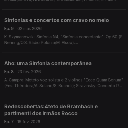
Sinfonias e concertos com cravo no meio
Ep. 9
02 mar. 2026
K. Szymanowski: Sinfonia N4, "Sinfonia concertante", Op.60 (S.
Nehring/O.S. Rádio Polónia/M. Alsop).
E. Barraine: Sinfonia N.2, "Voina" (O.N. França/C. Macelaru). ...
Aho: uma Sinfonia contemporânea
Ep. 8
23 fev. 2026
A. Campra: Moteto voz solista e 2 violinos "Ecce Quam Bonum"
(Ens. Théodora/A. Solano/S. Bucheli); Stravinsky: Concerto Re
M, "Basileia" (Camerata Salzburg/Giovanni Guzzo); ...
Redescobertas:4teto de Brambach e
partimenti dos irmãos Rocco
Ep. 7
16 fev. 2026