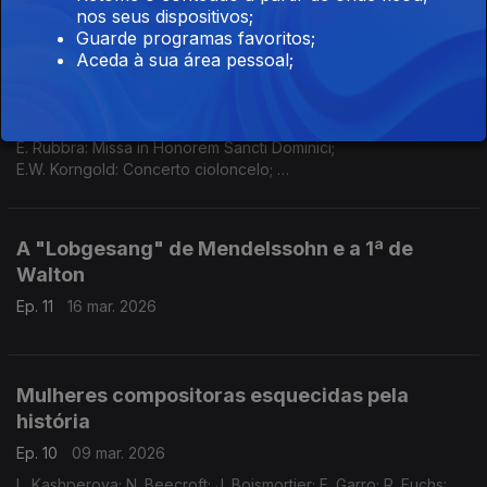
G.F. Haendel: Ária "Where'er you walk", de Semele, HWV 58
nos seus dispositivos;
(Jakub J. Orlínski/Michal Biel).
Guarde programas favoritos;
...
Obras corais de Rubbra, a 7ª de Mahler e a
Aceda à sua área pessoal;
Mazeppa de Grandval
Ep. 12
23 mar. 2026
E. Rubbra: Missa in Honorem Sancti Dominici;
E.W. Korngold: Concerto cioloncelo;
G. Mahler: Sinfonia N.7;
.A. Bottiroli: Suite 2 pianos;
C. de Grandval: ópera Mazeppa;
A "Lobgesang" de Mendelssohn e a 1ª de
S. Coleridge-Taylor: Concerto violino
Walton
Ep. 11
16 mar. 2026
Mulheres compositoras esquecidas pela
história
Ep. 10
09 mar. 2026
L. Kashperova; N. Beecroft; J. Boismortier; F. Garro; R. Fuchs: