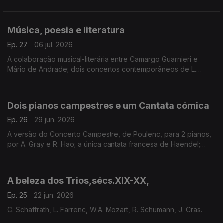
Herrmann. Mitsuko Uchida e a sua leitura definitiva das últimas
Sonatas de Beethoven. Outras sugestões.
Música, poesia e literatura
Ep. 27
06 jul. 2026
A colaboração musical-literária entre Camargo Guarnieri e
Mário de Andrade; dois concertos contemporâneos de L.
Vollmer e J. McCabe; Bruckner por Russell Davies, o órgão de
Bach e o romantismo/modernismo feminino.
Dois pianos campestres e um Cantata cómica
Ep. 26
29 jun. 2026
A versão do Concerto Campestre, de Poulenc, para 2 pianos,
por A. Gray e R. Hao; a única cantata francesa de Haendel;
duas canções corais de Howells, uma Sonata de Haydn e uma
nova leitura de Elgar.
A beleza dos Trios,sécs.XIX-XX,
Ep. 25
22 jun. 2026
C. Schaffrath, L. Farrenc, W.A. Mozart, R. Schumann, J. Cras.