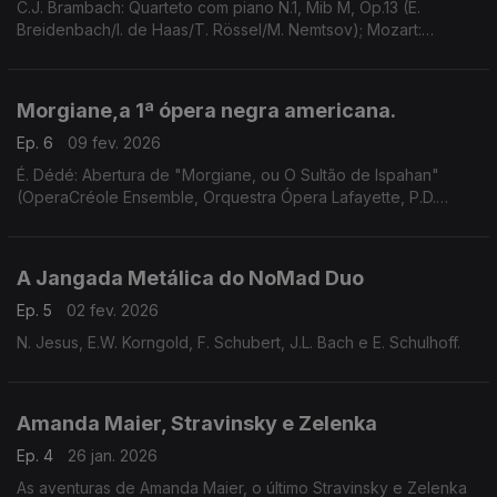
C.J. Brambach: Quarteto com piano N.1, Mib M, Op.13 (E.
Breidenbach/I. de Haas/T. Rössel/M. Nemtsov); Mozart:
Concerto piano N.8, Do M, K.246 (O. Pashchenko/Il Gardellino);
...
Morgiane,a 1ª ópera negra americana.
Ep. 6
09 fev. 2026
É. Dédé: Abertura de "Morgiane, ou O Sultão de Ispahan"
(OperaCréole Ensemble, Orquestra Ópera Lafayette, P.D.
Quigley). ...
A Jangada Metálica do NoMad Duo
Ep. 5
02 fev. 2026
N. Jesus, E.W. Korngold, F. Schubert, J.L. Bach e E. Schulhoff.
Amanda Maier, Stravinsky e Zelenka
Ep. 4
26 jan. 2026
As aventuras de Amanda Maier, o último Stravinsky e Zelenka