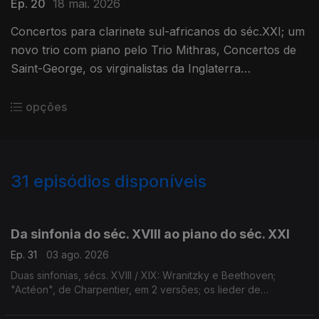
Ep. 20
18 mai. 2026
Concertos para clarinete sul-africanos do séc.XXI; um
novo trio com piano pelo Trio Mithras, Concertos de
Saint-George, os virginalistas da Inglaterra
renascentista, o novo "Haydn 2032" e canções de
Florence Price.
opções
31
episódios disponíveis
929662
911035
900596
Da sinfonia do séc. XVIII ao piano do séc. XXI
Ep. 31
03 ago. 2026
Duas sinfonias, sécs. XVIII / XIX: Wranitzky e Beethoven;
"Actéon", de Charpentier, em 2 versões; os lieder de
Schumann, 1840-52; uma Sonata de Janácek e um Capricho
de Stravinsky; piano no séc. XXI, por L. Georgievskaya