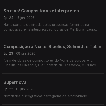
Só elas! Compositoras e intérpretes
Ep. 24
15 jun. 2026
Numa semana dominada pelas presenças femininas na
composição e na interpretação, obras de Mel Bonis, Laura
Netzel e Fernande Decruck e gravações de Jimin Oh-
Havenith, Agata Kawa-Cajler e Karina Canellakis.
Composição a Norte: Sibelius, Schmidt e Tubin
Ep. 23
08 jun. 2026
Além de obras de compositores do Norte da Europa -- J.
Sibelius, da Finlândia, Ole Schmidt, da Dinamarca, e Eduard
Tubin, da Estónia -- destaque à última Missa de Haydn e a
quartetos de cordas do romantismo italiano.
Supernova
Ep. 22
01 jun. 2026
Novidades discográficas carregadas de emotividade