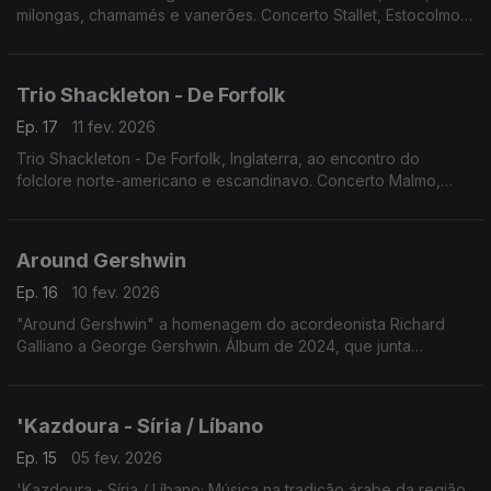
milongas, chamamés e vanerões. Concerto Stallet, Estocolmo,
20.3.2025
Trio Shackleton - De Forfolk
Ep. 17
11 fev. 2026
Trio Shackleton - De Forfolk, Inglaterra, ao encontro do
folclore norte-americano e escandinavo. Concerto Malmo,
Suécia 9.4.2025
Around Gershwin
Ep. 16
10 fev. 2026
"Around Gershwin" a homenagem do acordeonista Richard
Galliano a George Gershwin. Álbum de 2024, que junta
pequenas peças de Ravel, Debussy, Fauré e Satie, fazendo a
ligação entre o romantismo francês e os Estados Unidos
'Kazdoura - Síria / Líbano
Ep. 15
05 fev. 2026
'Kazdoura - Síria / Líbano; Música na tradição árabe da região