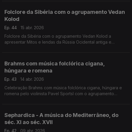
Folclore da Sibéria com o agrupamento Vedan
Kolod
Ep. 44
15 abr. 2026
Folclore da Sibéria com o agrupamento Vedan Kolod a
apresentar Mitos e lendas da Rússia Ocidental antiga e
medieval em arranjos acústicos modernos.
Concerto 21.6.2025, Palic, Sérvia
Brahms com música folclórica cigana,
húngara e romena
Ep. 43
14 abr. 2026
Celebração Brahms com música folclórica cigana, húngara e
romena pelo violinista Pavel Sportsl com o agrupamento
cigano Romano Stilo. Álbum "Gispsy Ways" de 2008.
Sephardica - A música do Mediterrâneo, do
séc. XI ao séc. XVII
Ep. 42
09 abr. 2026