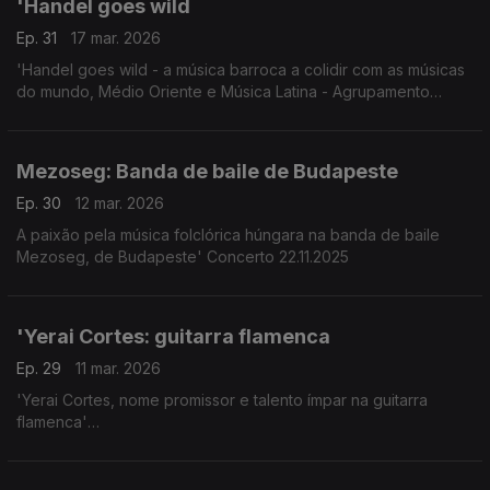
'Handel goes wild
Ep. 31
17 mar. 2026
'Handel goes wild - a música barroca a colidir com as músicas
do mundo, Médio Oriente e Música Latina - Agrupamento
L'Arpeggiata e Christina Pluhar
Mezoseg: Banda de baile de Budapeste
Ep. 30
12 mar. 2026
A paixão pela música folclórica húngara na banda de baile
Mezoseg, de Budapeste' Concerto 22.11.2025
'Yerai Cortes: guitarra flamenca
Ep. 29
11 mar. 2026
'Yerai Cortes, nome promissor e talento ímpar na guitarra
flamenca'
Concerto Radiodifusão Francesa 24 Janeiro 2026.