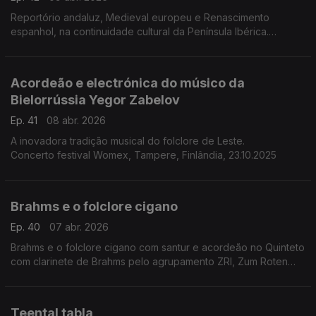
Reportório andaluz, Medieval europeu e Renascimento
espanhol, na continuidade cultural da Península Ibérica.
Concerto 25.9.2024, Sinagoga de Brasov, Roménia.
Acordeão e electrónica do músico da
Bielorrússia Yegor Zabelov
Ep. 41
08 abr. 2026
A inovadora tradição musical do folclore de Leste.
Concerto festival Womex, Tampere, Finlândia, 23.10.2025
Brahms e o folclore cigano
Ep. 40
07 abr. 2026
Brahms e o folclore cigano com santur e acordeão no Quinteto
com clarinete de Brahms pelo agrupamento ZRI, Zum Roten
Igel, também o nome da taberna onde Brahms ouvia música
cigana e folclórica.
Teental tabla