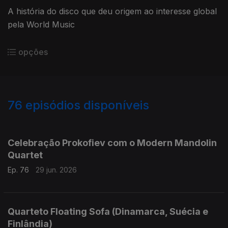
A história do disco que deu origem ao interesse global
pela World Music
opções
76
episódios disponíveis
933201
926642
920861
912905
907818
901860
919349
Celebração Prokofiev com o Modern Mandolin
Quartet
Ep. 76
29 jun. 2026
Quarteto Floating Sofa (Dinamarca, Suécia e
Finlândia)