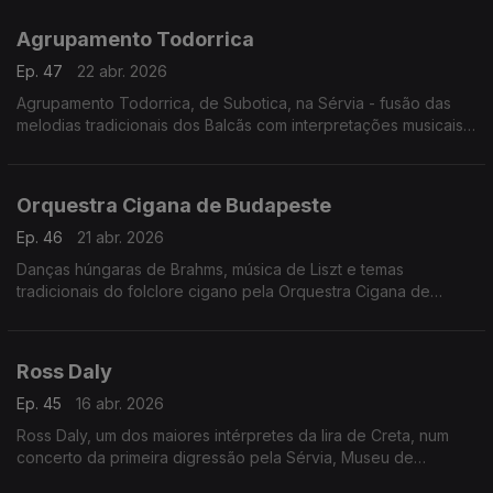
Concerto Palic, Sérvia, 20.6.2025
Agrupamento Todorrica
Ep. 47
22 abr. 2026
Agrupamento Todorrica, de Subotica, na Sérvia - fusão das
melodias tradicionais dos Balcãs com interpretações musicais
modernas.
Concerto Palic, 21.6.2025
Orquestra Cigana de Budapeste
Ep. 46
21 abr. 2026
Danças húngaras de Brahms, música de Liszt e temas
tradicionais do folclore cigano pela Orquestra Cigana de
Budapeste
Ross Daly
Ep. 45
16 abr. 2026
Ross Daly, um dos maiores intérpretes da lira de Creta, num
concerto da primeira digressão pela Sérvia, Museu de
Vojvodina, Novi Sad, Sérvia, 1 de Junho 2025.