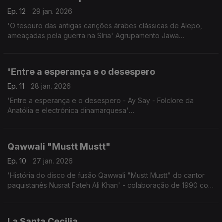
Ep. 12
29 jan. 2026
'O tesouro das antigas canções árabes clássicas de Alepo,
ameaçadas pela guerra na Síria' Agrupamento Jawa
Festival Womex,Tampere,Finlândia
24.10.2025
'Entre a esperança e o desespero
Ep. 11
28 jan. 2026
'Entre a esperança e o desespero - Ay Say - Folclore da
Anatólia e electrónica dinamarquesa'
Concerto Womex, Finlândia, 23 Out. 2025
Qawwali "Mustt Mustt"
Ep. 10
27 jan. 2026
'História do disco de fusão Qawwali "Mustt Mustt" do cantor
paquistanês Nusrat Fateh Ali Khan' - colaboração de 1990 com
Michael Brook
La Santa Cecilia