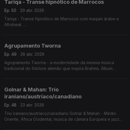
Tariqa - Transe hipnótico de Marrocos
Ep. 50
29 abr. 2026
Tariqa - Transe hipnótico de Marrocos com maqam árabe e
Afrobeat.
Concerto Palic, Sérvia. 20.6.2025
Agrupamento Tworna
Ep. 49
28 abr. 2026
Agrupamento Tworna - a modernidade da mesma música
tradicional do folclore alemão que inspira Brahms. Álbum
'Tworna' vencedor do Prémio da crítica musical alemã em
2021.
Golnar & Mahan: Trio
iraniano/austríaco/canadiano
Ep. 48
23 abr. 2026
Trio iraniano/austríaco/canadiano Golnar & Mahan - Médio
Oriente, África Ocidental, música de câmara Europeia e jazz
contemporâneo.