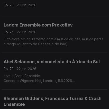
Ep. 75
23 jun. 2026
Ladom Ensemble com Prokofiev
Ep. 74
22 jun. 2026
O folclore em cruzamento com a música erudita, música persa
e tango (quarteto do Canadá e do Irão)
Abel Selaocoe, violoncelista da África do Sul
Ep. 73
22 jun. 2026
com o Bantu Ensemble
Concerto Wigmore Hall, Londres, 5.6.2026
A herança ancestral africana encontra o reportório clássico
Rhiannon Giddens, Francesco Turrisi & Crash
Ensemble