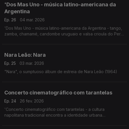
'Dos Mas Uno - música latino-americana da
Argentina
Ep. 26
04 mar. 2026
'Dos Mas Uno - música latino-americana da Argentina - tango,
zamba, chamamé, candombe uruguaio e valsa crioula do Perú'
Concerto Malmo, Suécia, 22.5.2025
Nara Leão: Nara
Ep. 25
03 mar. 2026
"Nara", o sumptuoso álbum de estreia de Nara Leão (1964)
Concerto cinematográfico com tarantelas
Ep. 24
26 fev. 2026
'Concerto cinematográfico com tarantelas - a cultura
napolitana tradicional encontra a identidade urbana
contemporânea da Flandres'
The Napoli Sessions, Concerto Handelsbeurs, Ghent