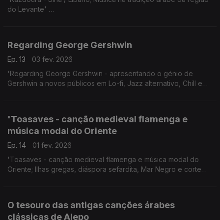
do Levante'
24.10.2025, Festival Womex, Tampere, Finlândia.
Regarding George Gershwin
Ep. 13
03 fev. 2026
'Regarding George Gershwin - apresentando o génio de
Gershwin a novos públicos em Lo-fi, Jazz alternativo, Chill e
Bossa Nova'
'Toasaves - canção medieval flamenga e
música modal do Oriente
Ep. 14
01 fev. 2026
'Toasaves - canção medieval flamenga e música modal do
Oriente; Ilhas gregas, diáspora sefardita, Mar Negro e corte
Otomana.'
Ao vivo 24.10.2025, Tampere, Finlândia.
O tesouro das antigas canções árabes
clássicas de Alepo