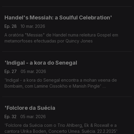
Concerto Radiodifusão Francesa 24 Janeiro 2026.
Handel's Messiah: a Soulful Celebration'
Ep. 28
10 mar. 2026
A oratória "Messias" de Handel numa releitura Gospel em
metamorfoses efectuadas por Quincy Jones
'Indigal - a kora do Senegal
Ep. 27
05 mar. 2026
'Indigal - a kora do Senegal encontra a mohan veena de
Bombaim, com Lamine Cissokho e Manish Pingle'
Concerto Estocolmo 13.2.2025
'Folclore da Suécia
Ep. 32
05 mar. 2026
'Folclore da Suécia com o Trio Ahlberg, Ek & Roswall e a
cantora Ulrika Boden, Concerto Umea. Suécia. 22.2.2025'