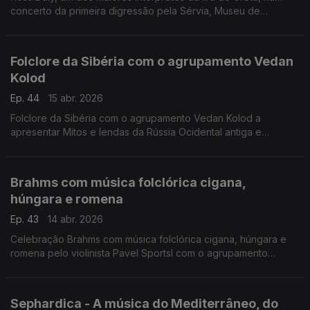
concerto da primeira digressão pela Sérvia, Museu de
Vojvodina, Novi Sad, Sérvia, 1 de Junho 2025.
Folclore da Sibéria com o agrupamento Vedan
Kolod
Ep. 44
15 abr. 2026
Folclore da Sibéria com o agrupamento Vedan Kolod a
apresentar Mitos e lendas da Rússia Ocidental antiga e
medieval em arranjos acústicos modernos.
Concerto 21.6.2025, Palic, Sérvia
Brahms com música folclórica cigana,
húngara e romena
Ep. 43
14 abr. 2026
Celebração Brahms com música folclórica cigana, húngara e
romena pelo violinista Pavel Sportsl com o agrupamento
cigano Romano Stilo. Álbum "Gispsy Ways" de 2008.
Sephardica - A música do Mediterrâneo, do