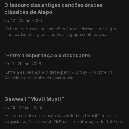
O tesouro das antigas canções árabes
clássicas de Alepo
Ep. 12
29 jan. 2026
'O tesouro das antigas canções árabes clássicas de Alepo,
ameaçadas pela guerra na Síria' Agrupamento Jawa
Festival Womex,Tampere,Finlândia
24.10.2025
'Entre a esperança e o desespero
Ep. 11
28 jan. 2026
'Entre a esperança e o desespero - Ay Say - Folclore da
Anatólia e electrónica dinamarquesa'
Concerto Womex, Finlândia, 23 Out. 2025
Qawwali "Mustt Mustt"
Ep. 10
27 jan. 2026
'História do disco de fusão Qawwali "Mustt Mustt" do cantor
paquistanês Nusrat Fateh Ali Khan' - colaboração de 1990 com
Michael Brook