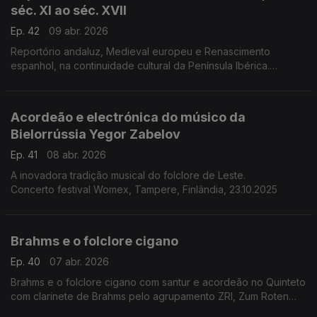
séc. XI ao séc. XVII
Ep. 42
09 abr. 2026
Reportório andaluz, Medieval europeu e Renascimento
espanhol, na continuidade cultural da Península Ibérica.
Concerto 25.9.2024, Sinagoga de Brasov, Roménia.
Acordeão e electrónica do músico da
Bielorrússia Yegor Zabelov
Ep. 41
08 abr. 2026
A inovadora tradição musical do folclore de Leste.
Concerto festival Womex, Tampere, Finlândia, 23.10.2025
Brahms e o folclore cigano
Ep. 40
07 abr. 2026
Brahms e o folclore cigano com santur e acordeão no Quinteto
com clarinete de Brahms pelo agrupamento ZRI, Zum Roten
Igel, também o nome da taberna onde Brahms ouvia música