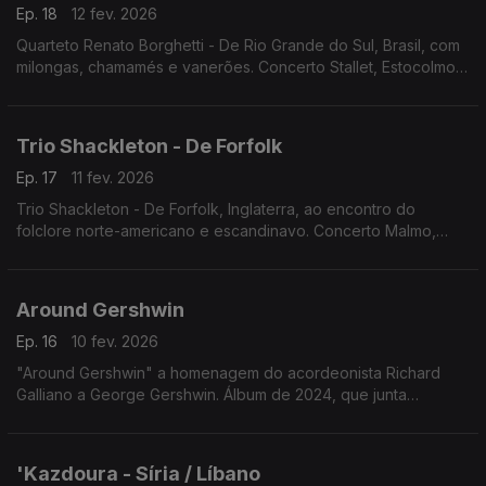
Ep. 18
12 fev. 2026
Quarteto Renato Borghetti - De Rio Grande do Sul, Brasil, com
milongas, chamamés e vanerões. Concerto Stallet, Estocolmo,
20.3.2025
Trio Shackleton - De Forfolk
Ep. 17
11 fev. 2026
Trio Shackleton - De Forfolk, Inglaterra, ao encontro do
folclore norte-americano e escandinavo. Concerto Malmo,
Suécia 9.4.2025
Around Gershwin
Ep. 16
10 fev. 2026
"Around Gershwin" a homenagem do acordeonista Richard
Galliano a George Gershwin. Álbum de 2024, que junta
pequenas peças de Ravel, Debussy, Fauré e Satie, fazendo a
ligação entre o romantismo francês e os Estados Unidos
'Kazdoura - Síria / Líbano