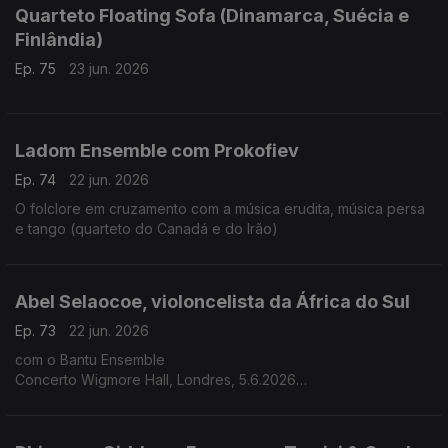
Quarteto Floating Sofa (Dinamarca, Suécia e
Finlândia)
Ep. 75
23 jun. 2026
Ladom Ensemble com Prokofiev
Ep. 74
22 jun. 2026
O folclore em cruzamento com a música erudita, música persa
e tango (quarteto do Canadá e do Irão)
Abel Selaocoe, violoncelista da África do Sul
Ep. 73
22 jun. 2026
com o Bantu Ensemble
Concerto Wigmore Hall, Londres, 5.6.2026
A herança ancestral africana encontra o reportório clássico