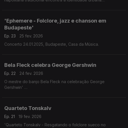
contemporânea da Flandres'
The Napoli Sessions, Concerto Handelsbeurs, Ghent
29.11.2025
'Ephemere - Folclore, jazz e chanson em
Budapeste'
Ep. 23
25 fev. 2026
Concerto 24.01.2025, Budapeste, Casa da Música.
Bela Fleck celebra George Gershwin
Ep. 22
24 fev. 2026
O mestre do banjo Bela Fleck na celebração George
Gershwin'
Álbum "Rhapsody in Blue' (2024)
Quarteto Tonskalv
Ep. 21
19 fev. 2026
'Quarteto Tonskalv - Resgatando o folclore sueco no