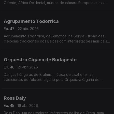
Oriente, África Ocidental, música de câmara Europeia e jazz
contemporâneo.
Concerto Palic, Sérvia, 20.6.2025
Agrupamento Todorrica
Ep. 47
22 abr. 2026
Agrupamento Todorrica, de Subotica, na Sérvia - fusão das
melodias tradicionais dos Balcãs com interpretações musicais
modernas.
Concerto Palic, 21.6.2025
Orquestra Cigana de Budapeste
Ep. 46
21 abr. 2026
Danças húngaras de Brahms, música de Liszt e temas
tradicionais do folclore cigano pela Orquestra Cigana de
Budapeste
Ross Daly
Ep. 45
16 abr. 2026
Ross Daly, um dos maiores intérpretes da lira de Creta, num