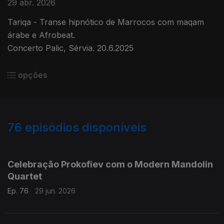
29 abr. 2026
Tariqa - Transe hipnótico de Marrocos com maqam
árabe e Afrobeat.
Concerto Palic, Sérvia. 20.6.2025
opções
76
episódios disponíveis
933201
926642
920861
912905
907818
901860
919349
Celebração Prokofiev com o Modern Mandolin
Quartet
Ep. 76
29 jun. 2026