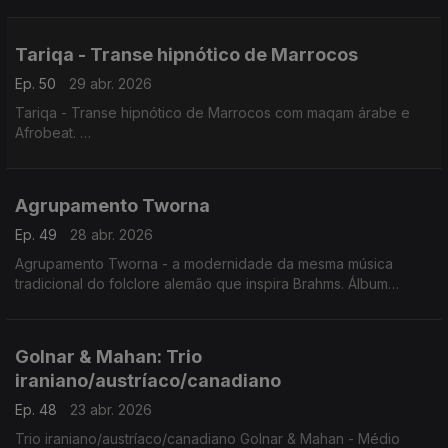
Concerto Rudolstadt, 6.7.2025
Tariqa - Transe hipnótico de Marrocos
Ep. 50
29 abr. 2026
Tariqa - Transe hipnótico de Marrocos com maqam árabe e
Afrobeat.
Concerto Palic, Sérvia. 20.6.2025
Agrupamento Tworna
Ep. 49
28 abr. 2026
Agrupamento Tworna - a modernidade da mesma música
tradicional do folclore alemão que inspira Brahms. Álbum
'Tworna' vencedor do Prémio da crítica musical alemã em
2021.
Golnar & Mahan: Trio
iraniano/austríaco/canadiano
Ep. 48
23 abr. 2026
Trio iraniano/austríaco/canadiano Golnar & Mahan - Médio