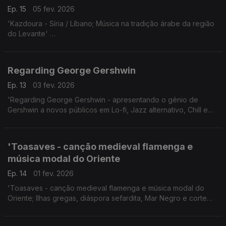
Ep. 15
05 fev. 2026
'Kazdoura - Síria / Líbano; Música na tradição árabe da região
do Levante'
24.10.2025, Festival Womex, Tampere, Finlândia.
Regarding George Gershwin
Ep. 13
03 fev. 2026
'Regarding George Gershwin - apresentando o génio de
Gershwin a novos públicos em Lo-fi, Jazz alternativo, Chill e
Bossa Nova'
'Toasaves - canção medieval flamenga e
música modal do Oriente
Ep. 14
01 fev. 2026
'Toasaves - canção medieval flamenga e música modal do
Oriente; Ilhas gregas, diáspora sefardita, Mar Negro e corte
Otomana.'
Ao vivo 24.10.2025, Tampere, Finlândia.