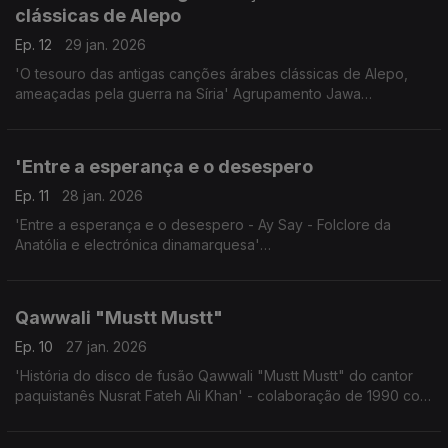
clássicas de Alepo
Ep. 12
29 jan. 2026
'O tesouro das antigas canções árabes clássicas de Alepo,
ameaçadas pela guerra na Síria' Agrupamento Jawa
Festival Womex,Tampere,Finlândia
24.10.2025
'Entre a esperança e o desespero
Ep. 11
28 jan. 2026
'Entre a esperança e o desespero - Ay Say - Folclore da
Anatólia e electrónica dinamarquesa'
Concerto Womex, Finlândia, 23 Out. 2025
Qawwali "Mustt Mustt"
Ep. 10
27 jan. 2026
'História do disco de fusão Qawwali "Mustt Mustt" do cantor
paquistanês Nusrat Fateh Ali Khan' - colaboração de 1990 com
Michael Brook