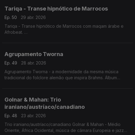
Tariqa - Transe hipnótico de Marrocos
Ep. 50
29 abr. 2026
Tariqa - Transe hipnótico de Marrocos com maqam árabe e
Afrobeat.
Concerto Palic, Sérvia. 20.6.2025
Agrupamento Tworna
Ep. 49
28 abr. 2026
Agrupamento Tworna - a modernidade da mesma música
tradicional do folclore alemão que inspira Brahms. Álbum
'Tworna' vencedor do Prémio da crítica musical alemã em
2021.
Golnar & Mahan: Trio
iraniano/austríaco/canadiano
Ep. 48
23 abr. 2026
Trio iraniano/austríaco/canadiano Golnar & Mahan - Médio
Oriente, África Ocidental, música de câmara Europeia e jazz