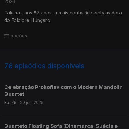
2026
Faleceu, aos 87 anos, a mais conhecida embaixadora
do Folclore Húngaro
opções
76
episódios disponíveis
933201
926642
920861
912905
907818
901860
919349
Celebração Prokofiev com o Modern Mandolin
Quartet
Ep. 76
29 jun. 2026
Quarteto Floating Sofa (Dinamarca, Suécia e