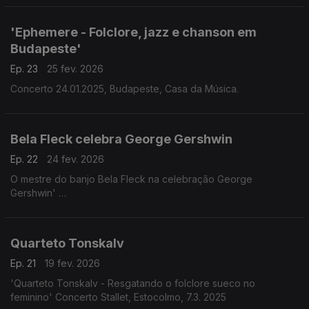
The Napoli Sessions, Concerto Handelsbeurs, Ghent
29.11.2025
'Ephemere - Folclore, jazz e chanson em
Budapeste'
Ep. 23
25 fev. 2026
Concerto 24.01.2025, Budapeste, Casa da Música.
Bela Fleck celebra George Gershwin
Ep. 22
24 fev. 2026
O mestre do banjo Bela Fleck na celebração George
Gershwin'
Álbum "Rhapsody in Blue' (2024)
Quarteto Tonskalv
Ep. 21
19 fev. 2026
'Quarteto Tonskalv - Resgatando o folclore sueco no
feminino' Concerto Stallet, Estocolmo, 7.3. 2025