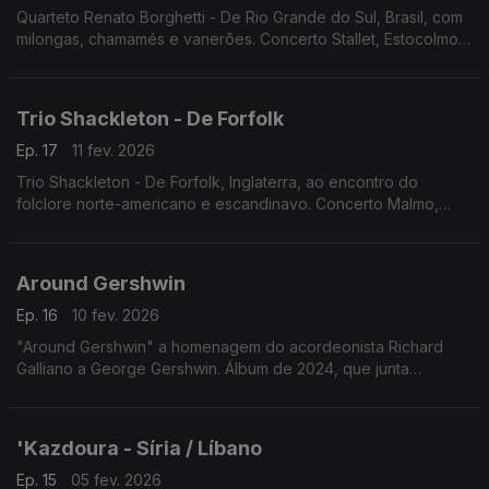
Quarteto Renato Borghetti - De Rio Grande do Sul, Brasil, com
milongas, chamamés e vanerões. Concerto Stallet, Estocolmo,
20.3.2025
Trio Shackleton - De Forfolk
Ep. 17
11 fev. 2026
Trio Shackleton - De Forfolk, Inglaterra, ao encontro do
folclore norte-americano e escandinavo. Concerto Malmo,
Suécia 9.4.2025
Around Gershwin
Ep. 16
10 fev. 2026
"Around Gershwin" a homenagem do acordeonista Richard
Galliano a George Gershwin. Álbum de 2024, que junta
pequenas peças de Ravel, Debussy, Fauré e Satie, fazendo a
ligação entre o romantismo francês e os Estados Unidos
'Kazdoura - Síria / Líbano
Ep. 15
05 fev. 2026