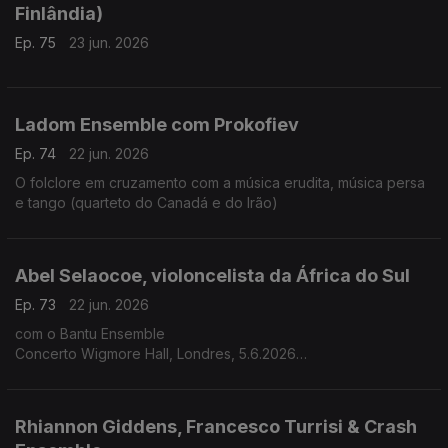
Finlândia)
Ep. 75
23 jun. 2026
Ladom Ensemble com Prokofiev
Ep. 74
22 jun. 2026
O folclore em cruzamento com a música erudita, música persa
e tango (quarteto do Canadá e do Irão)
Abel Selaocoe, violoncelista da África do Sul
Ep. 73
22 jun. 2026
com o Bantu Ensemble
Concerto Wigmore Hall, Londres, 5.6.2026
A herança ancestral africana encontra o reportório clássico
Rhiannon Giddens, Francesco Turrisi & Crash