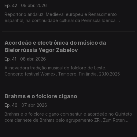
Ep. 42
09 abr. 2026
Reportório andaluz, Medieval europeu e Renascimento
espanhol, na continuidade cultural da Península Ibérica.
Concerto 25.9.2024, Sinagoga de Brasov, Roménia.
Acordeão e electrónica do músico da
Bielorrússia Yegor Zabelov
Ep. 41
08 abr. 2026
A inovadora tradição musical do folclore de Leste.
Concerto festival Womex, Tampere, Finlândia, 23.10.2025
Brahms e o folclore cigano
Ep. 40
07 abr. 2026
Brahms e o folclore cigano com santur e acordeão no Quinteto
com clarinete de Brahms pelo agrupamento ZRI, Zum Roten
Igel, também o nome da taberna onde Brahms ouvia música
cigana e folclórica.