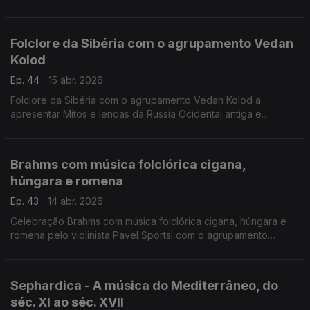
Vojvodina, Novi Sad, Sérvia, 1 de Junho 2025.
Folclore da Sibéria com o agrupamento Vedan
Kolod
Ep. 44
15 abr. 2026
Folclore da Sibéria com o agrupamento Vedan Kolod a
apresentar Mitos e lendas da Rússia Ocidental antiga e
medieval em arranjos acústicos modernos.
Concerto 21.6.2025, Palic, Sérvia
Brahms com música folclórica cigana,
húngara e romena
Ep. 43
14 abr. 2026
Celebração Brahms com música folclórica cigana, húngara e
romena pelo violinista Pavel Sportsl com o agrupamento
cigano Romano Stilo. Álbum "Gispsy Ways" de 2008.
Sephardica - A música do Mediterrâneo, do
séc. XI ao séc. XVII