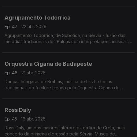
contemporâneo.
Concerto Palic, Sérvia, 20.6.2025
Agrupamento Todorrica
Ep. 47
22 abr. 2026
Agrupamento Todorrica, de Subotica, na Sérvia - fusão das
melodias tradicionais dos Balcãs com interpretações musicais
modernas.
Concerto Palic, 21.6.2025
Orquestra Cigana de Budapeste
Ep. 46
21 abr. 2026
Danças húngaras de Brahms, música de Liszt e temas
tradicionais do folclore cigano pela Orquestra Cigana de
Budapeste
Ross Daly
Ep. 45
16 abr. 2026
Ross Daly, um dos maiores intérpretes da lira de Creta, num
concerto da primeira digressão pela Sérvia, Museu de