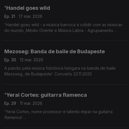
'Handel goes wild
Ep. 31
17 mar. 2026
'Handel goes wild - a música barroca a colidir com as músicas
do mundo, Médio Oriente e Música Latina - Agrupamento
L'Arpeggiata e Christina Pluhar
Mezoseg: Banda de baile de Budapeste
Ep. 30
12 mar. 2026
A paixão pela música folclórica húngara na banda de baile
Mezoseg, de Budapeste' Concerto 22.11.2025
'Yerai Cortes: guitarra flamenca
Ep. 29
11 mar. 2026
'Yerai Cortes, nome promissor e talento ímpar na guitarra
flamenca'
Concerto Radiodifusão Francesa 24 Janeiro 2026.