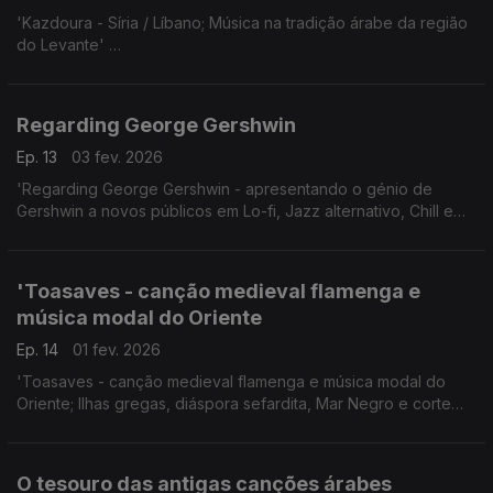
'Kazdoura - Síria / Líbano; Música na tradição árabe da região
do Levante'
24.10.2025, Festival Womex, Tampere, Finlândia.
Regarding George Gershwin
Ep. 13
03 fev. 2026
'Regarding George Gershwin - apresentando o génio de
Gershwin a novos públicos em Lo-fi, Jazz alternativo, Chill e
Bossa Nova'
'Toasaves - canção medieval flamenga e
música modal do Oriente
Ep. 14
01 fev. 2026
'Toasaves - canção medieval flamenga e música modal do
Oriente; Ilhas gregas, diáspora sefardita, Mar Negro e corte
Otomana.'
Ao vivo 24.10.2025, Tampere, Finlândia.
O tesouro das antigas canções árabes