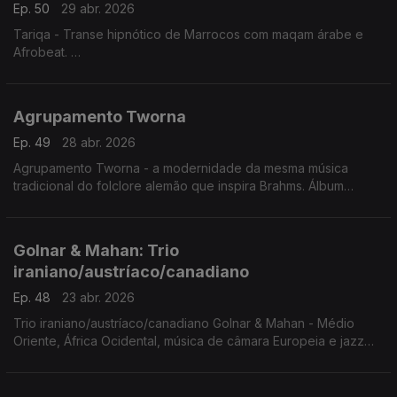
Ep. 50
29 abr. 2026
Tariqa - Transe hipnótico de Marrocos com maqam árabe e
Afrobeat.
Concerto Palic, Sérvia. 20.6.2025
Agrupamento Tworna
Ep. 49
28 abr. 2026
Agrupamento Tworna - a modernidade da mesma música
tradicional do folclore alemão que inspira Brahms. Álbum
'Tworna' vencedor do Prémio da crítica musical alemã em
2021.
Golnar & Mahan: Trio
iraniano/austríaco/canadiano
Ep. 48
23 abr. 2026
Trio iraniano/austríaco/canadiano Golnar & Mahan - Médio
Oriente, África Ocidental, música de câmara Europeia e jazz
contemporâneo.
Concerto Palic, Sérvia, 20.6.2025