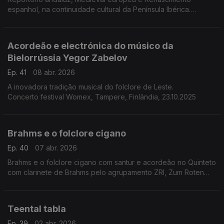
espanhol, na continuidade cultural da Península Ibérica.
Concerto 25.9.2024, Sinagoga de Brasov, Roménia.
Acordeão e electrónica do músico da
Bielorrússia Yegor Zabelov
Ep. 41
08 abr. 2026
A inovadora tradição musical do folclore de Leste.
Concerto festival Womex, Tampere, Finlândia, 23.10.2025
Brahms e o folclore cigano
Ep. 40
07 abr. 2026
Brahms e o folclore cigano com santur e acordeão no Quinteto
com clarinete de Brahms pelo agrupamento ZRI, Zum Roten
Igel, também o nome da taberna onde Brahms ouvia música
cigana e folclórica.
Teental tabla
Ep. 39
02 abr. 2026