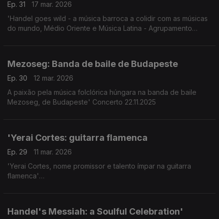
Ep. 31
17 mar. 2026
'Handel goes wild - a música barroca a colidir com as músicas
do mundo, Médio Oriente e Música Latina - Agrupamento
L'Arpeggiata e Christina Pluhar
Mezoseg: Banda de baile de Budapeste
Ep. 30
12 mar. 2026
A paixão pela música folclórica húngara na banda de baile
Mezoseg, de Budapeste' Concerto 22.11.2025
'Yerai Cortes: guitarra flamenca
Ep. 29
11 mar. 2026
'Yerai Cortes, nome promissor e talento ímpar na guitarra
flamenca'
Concerto Radiodifusão Francesa 24 Janeiro 2026.
Handel's Messiah: a Soulful Celebration'