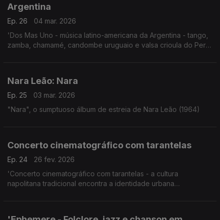
Argentina
Ep. 26
04 mar. 2026
'Dos Mas Uno - música latino-americana da Argentina - tango,
zamba, chamamé, candombe uruguaio e valsa crioula do Perú'
Concerto Malmo, Suécia, 22.5.2025
Nara Leão: Nara
Ep. 25
03 mar. 2026
"Nara", o sumptuoso álbum de estreia de Nara Leão (1964)
Concerto cinematográfico com tarantelas
Ep. 24
26 fev. 2026
'Concerto cinematográfico com tarantelas - a cultura
napolitana tradicional encontra a identidade urbana
contemporânea da Flandres'
The Napoli Sessions, Concerto Handelsbeurs, Ghent
29.11.2025
'Ephemere - Folclore, jazz e chanson em