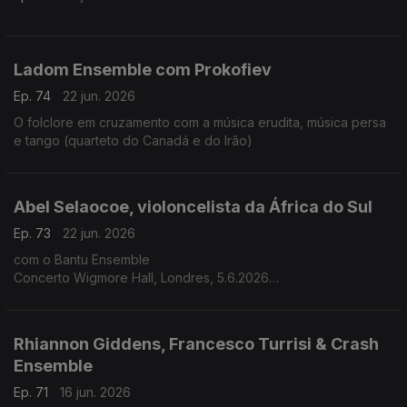
Ladom Ensemble com Prokofiev
Ep. 74
22 jun. 2026
O folclore em cruzamento com a música erudita, música persa
e tango (quarteto do Canadá e do Irão)
Abel Selaocoe, violoncelista da África do Sul
Ep. 73
22 jun. 2026
com o Bantu Ensemble
Concerto Wigmore Hall, Londres, 5.6.2026
A herança ancestral africana encontra o reportório clássico
Rhiannon Giddens, Francesco Turrisi & Crash
Ensemble
Ep. 71
16 jun. 2026