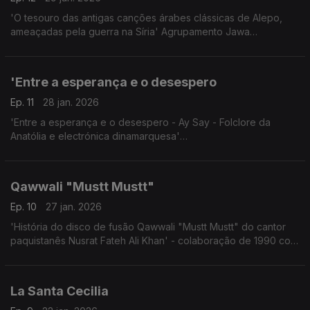
'O tesouro das antigas canções árabes clássicas de Alepo,
ameaçadas pela guerra na Síria' Agrupamento Jawa
Festival Womex,Tampere,Finlândia
24.10.2025
'Entre a esperança e o desespero
Ep. 11
28 jan. 2026
'Entre a esperança e o desespero - Ay Say - Folclore da
Anatólia e electrónica dinamarquesa'
Concerto Womex, Finlândia, 23 Out. 2025
Qawwali "Mustt Mustt"
Ep. 10
27 jan. 2026
'História do disco de fusão Qawwali "Mustt Mustt" do cantor
paquistanês Nusrat Fateh Ali Khan' - colaboração de 1990 com
Michael Brook
La Santa Cecilia