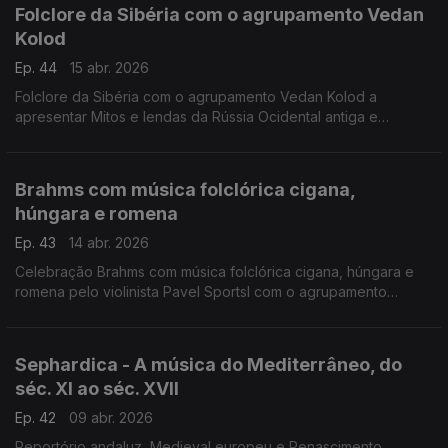
Folclore da Sibéria com o agrupamento Vedan
Kolod
Ep. 44
15 abr. 2026
Folclore da Sibéria com o agrupamento Vedan Kolod a
apresentar Mitos e lendas da Rússia Ocidental antiga e
medieval em arranjos acústicos modernos.
Concerto 21.6.2025, Palic, Sérvia
Brahms com música folclórica cigana,
húngara e romena
Ep. 43
14 abr. 2026
Celebração Brahms com música folclórica cigana, húngara e
romena pelo violinista Pavel Sportsl com o agrupamento
cigano Romano Stilo. Álbum "Gispsy Ways" de 2008.
Sephardica - A música do Mediterrâneo, do
séc. XI ao séc. XVII
Ep. 42
09 abr. 2026
Reportório andaluz, Medieval europeu e Renascimento