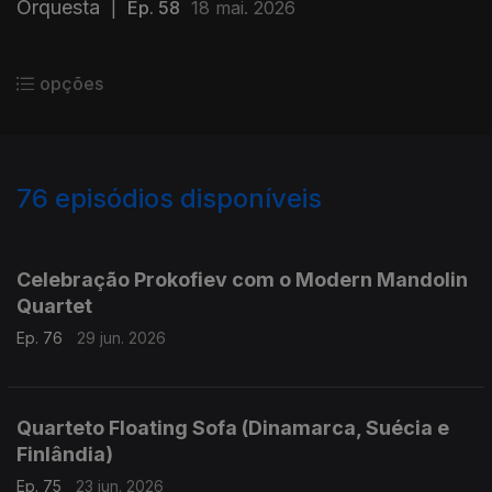
Orquesta
|
Ep. 58
18 mai. 2026
opções
76
episódios disponíveis
933201
926642
920861
912905
907818
901860
919349
Celebração Prokofiev com o Modern Mandolin
Quartet
Ep. 76
29 jun. 2026
Quarteto Floating Sofa (Dinamarca, Suécia e
Finlândia)
Ep. 75
23 jun. 2026