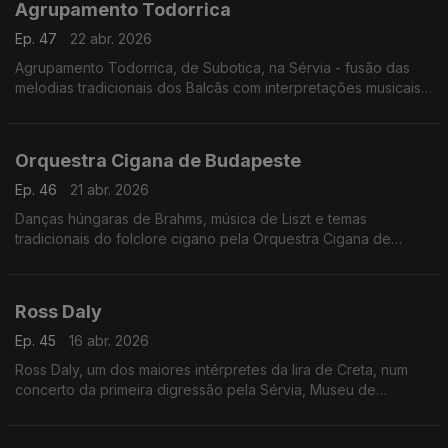
Agrupamento Todorrica
Ep. 47
22 abr. 2026
Agrupamento Todorrica, de Subotica, na Sérvia - fusão das
melodias tradicionais dos Balcãs com interpretações musicais
modernas.
Concerto Palic, 21.6.2025
Orquestra Cigana de Budapeste
Ep. 46
21 abr. 2026
Danças húngaras de Brahms, música de Liszt e temas
tradicionais do folclore cigano pela Orquestra Cigana de
Budapeste
Ross Daly
Ep. 45
16 abr. 2026
Ross Daly, um dos maiores intérpretes da lira de Creta, num
concerto da primeira digressão pela Sérvia, Museu de
Vojvodina, Novi Sad, Sérvia, 1 de Junho 2025.