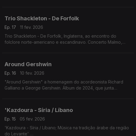
20.3.2025
Trio Shackleton - De Forfolk
Ep. 17
11 fev. 2026
Trio Shackleton - De Forfolk, Inglaterra, ao encontro do
folclore norte-americano e escandinavo. Concerto Malmo,
Suécia 9.4.2025
Around Gershwin
Ep. 16
10 fev. 2026
"Around Gershwin" a homenagem do acordeonista Richard
Galliano a George Gershwin. Álbum de 2024, que junta
pequenas peças de Ravel, Debussy, Fauré e Satie, fazendo a
ligação entre o romantismo francês e os Estados Unidos
'Kazdoura - Síria / Líbano
Ep. 15
05 fev. 2026
'Kazdoura - Síria / Líbano; Música na tradição árabe da região
do Levante'