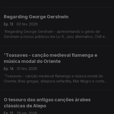
24.10.2025, Festival Womex, Tampere, Finlândia.
Regarding George Gershwin
Ep. 13
03 fev. 2026
'Regarding George Gershwin - apresentando o génio de
Gershwin a novos públicos em Lo-fi, Jazz alternativo, Chill e
Bossa Nova'
'Toasaves - canção medieval flamenga e
música modal do Oriente
Ep. 14
01 fev. 2026
'Toasaves - canção medieval flamenga e música modal do
Oriente; Ilhas gregas, diáspora sefardita, Mar Negro e corte
Otomana.'
Ao vivo 24.10.2025, Tampere, Finlândia.
O tesouro das antigas canções árabes
clássicas de Alepo
Ep. 12
29 jan. 2026