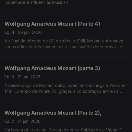
Juventude e Influências Musicais
Wolfgang Amadeus Mozart (Parte 4)
Ep. 4
26 jan. 2026
No final da década de 80 do século XVIII, Mozart enfrentava
sérias dificuldades financeiras e a sua saúde deteriorava-se a
passos largos. Apesar destas circunstâncias adversas,
escreveu obras notáveis neste período.
Wolfgang Amadeus Mozart (parte 3)
Ep. 3
21 jan. 2026
À semelhança de Mozart, outro jovem artista chega a Viena em
1781: Lorenzo da Ponte. Foi graças à colaboração entre os
dois que contamos hoje com três das mais queridas óperas da
História.
Wolfgang Amadeus Mozart (Parte 2),
Ep. 2
14 jan. 2026
Em busca de trabalho. Percursos entre Salzburgo e Viena. O