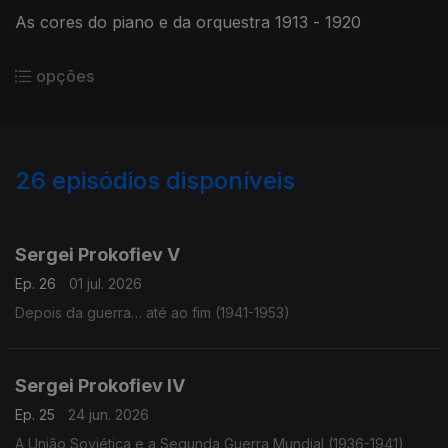
As cores do piano e da orquestra 1913 - 1920
opções
26
episódios disponíveis
922199
903501
899365
Sergei Prokofiev V
Ep. 26
01 jul. 2026
Depois da guerra… até ao fim (1941-1953)
Sergei Prokofiev IV
Ep. 25
24 jun. 2026
A União Soviética e a Segunda Guerra Mundial (1936-1941)