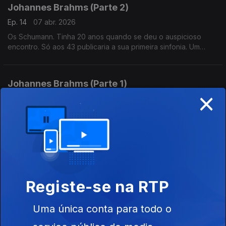
Johannes Brahms (Parte 2)
Ep. 14
07 abr. 2026
Os Schumann. Tinha 20 anos quando se deu o auspicioso
encontro. Só aos 43 publicaria a sua primeira sinfonia. Um
sucesso imediato, apelidado de "a Décima de Beethoven",
que viria a consumar as profecias de Schumann.
Johannes Brahms (Parte 1)
×
Ep. 13
31 mar. 2026
A juventude e as influências. É na sua juventude que entra em
contacto com a música cigana, que se revelará uma importante
influência na sua produção musical.
George Frideric Handel (Parte 4)
Ep. 12
25 mar. 2026
Registe-se na RTP
Uma única conta para todo o
George Frideric Handel (Parte 3)