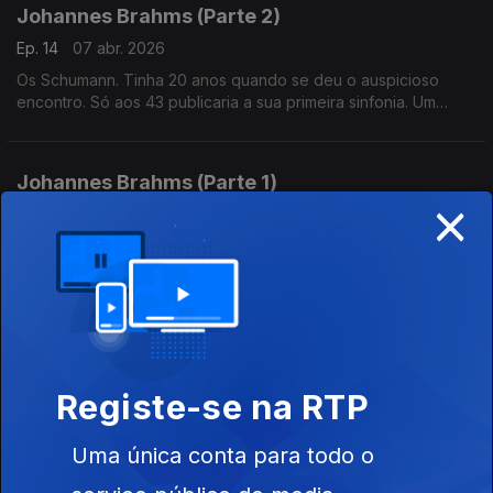
Johannes Brahms (Parte 2)
Ep. 14
07 abr. 2026
Os Schumann. Tinha 20 anos quando se deu o auspicioso
encontro. Só aos 43 publicaria a sua primeira sinfonia. Um
sucesso imediato, apelidado de "a Décima de Beethoven",
que viria a consumar as profecias de Schumann.
Johannes Brahms (Parte 1)
×
Ep. 13
31 mar. 2026
A juventude e as influências. É na sua juventude que entra em
contacto com a música cigana, que se revelará uma importante
influência na sua produção musical.
George Frideric Handel (Parte 4)
Ep. 12
25 mar. 2026
Registe-se na RTP
Uma única conta para todo o
George Frideric Handel (Parte 3)