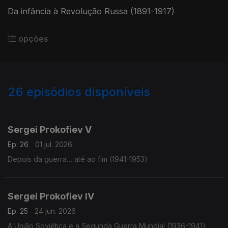
Da infância à Revolução Russa (1891-1917)
opções
26
episódios disponíveis
922199
903501
899365
Sergei Prokofiev V
Ep. 26
01 jul. 2026
Depois da guerra… até ao fim (1941-1953)
Sergei Prokofiev IV
Ep. 25
24 jun. 2026
A União Soviética e a Segunda Guerra Mundial (1936-1941)