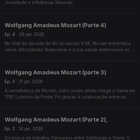
Juventude e Influências Musicais
Wolfgang Amadeus Mozart (Parte 4)
Ep. 4
26 jan. 2026
No final da década de 80 do século XVIII, Mozart enfrentava
sérias dificuldades financeiras e a sua saúde deteriorava-se a
passos largos. Apesar destas circunstâncias adversas,
escreveu obras notáveis neste período.
Wolfgang Amadeus Mozart (parte 3)
Ep. 3
21 jan. 2026
À semelhança de Mozart, outro jovem artista chega a Viena em
1781: Lorenzo da Ponte. Foi graças à colaboração entre os
dois que contamos hoje com três das mais queridas óperas da
História.
Wolfgang Amadeus Mozart (Parte 2),
Ep. 2
14 jan. 2026
Em busca de trabalho. Percursos entre Salzburgo e Viena. O