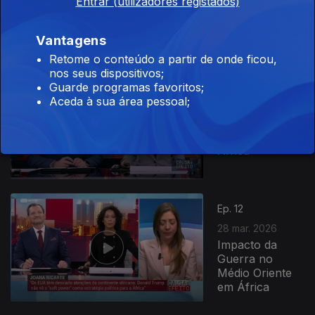
Entrar (utilizadores registados)
Papa Leão XIV
a África
Vantagens
Retome o conteúdo a partir de onde ficou,
nos seus dispositivos;
Guarde programas favoritos;
Ep. 13
Aceda à sua área pessoal;
04 abr. 2026
Turismo em
África
Ep. 12
28 mar. 2026
Impacto da
Guerra no
Médio Oriente
em África