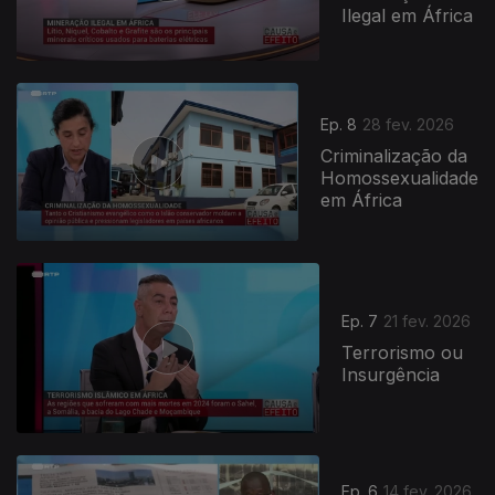
Ilegal em África
Ep. 8
28 fev. 2026
Criminalização da
Homossexualidade
em África
908920
Ep. 7
21 fev. 2026
Terrorismo ou
Insurgência
Ep. 6
14 fev. 2026