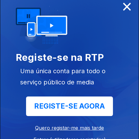
×
Ep. 16
25 abr. 2026
Malária em
África
Registe-se na RTP
Uma única conta para todo o
Ep. 15
18 abr. 2026
serviço público de media
Megacidades
Africanas
REGISTE-SE AGORA
Quero registar-me mais tarde
Ep. 14
11 abr. 2026
1ª Visita do