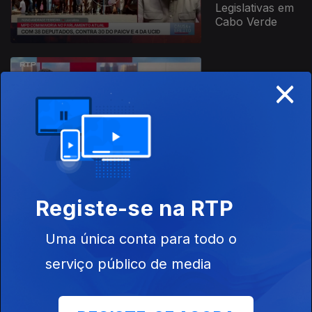
Legislativas em
Cabo Verde
×
Ep. 17
02 mai. 2026
Trabalho em
África
Registe-se na RTP
Ep. 16
25 abr. 2026
Uma única conta para todo o
Malária em
África
serviço público de media