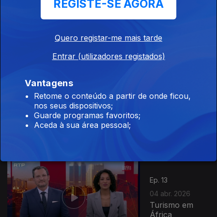
REGISTE-SE AGORA
Ep. 15
18 abr. 2026
Megacidades
Quero registar-me mais tarde
Africanas
Entrar (utilizadores registados)
Vantagens
Retome o conteúdo a partir de onde ficou,
Ep. 14
11 abr. 2026
nos seus dispositivos;
1ª Visita do
Guarde programas favoritos;
Papa Leão XIV
Aceda à sua área pessoal;
a África
Ep. 13
04 abr. 2026
Turismo em
África