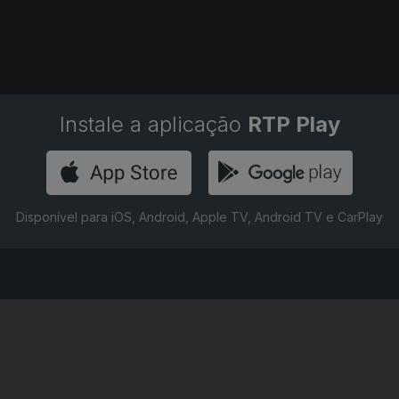
Instale a aplicação
RTP Play
Disponível para iOS, Android, Apple TV, Android TV e CarPlay
RTP PLAY
CONTACTOS
O
EM DIRETO
PROVEDORA DO
ÃO
REVER PROGRAMAS
TELESPECTADOR
PROVEDORA DO OU
CONCURSOS
UIVOS
ACESSIBILIDADES