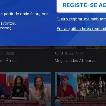
sidade em África
Dia Mundial da Internet
REGISTE-SE A
 partir de onde ficou, nos
Quero registar-me mais tar
avoritos;
ssoal;
Entrar (utilizadores regista
abr. 2026
Ep. 15
18 abr. 2026
em África
Megacidades Africanas