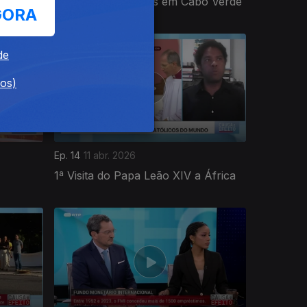
Eleições Legislativas em Cabo Verde
GORA
de
dos)
Ep. 14
11 abr. 2026
1ª Visita do Papa Leão XIV a África