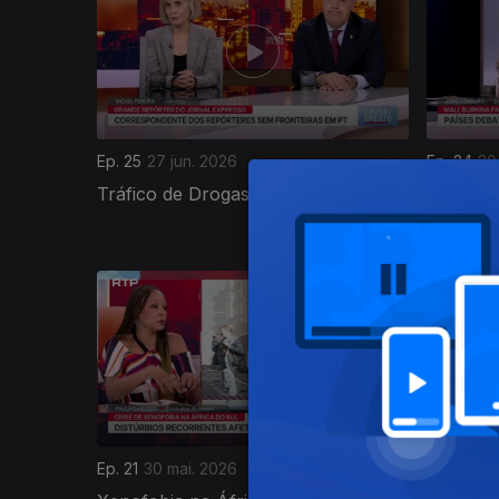
Ep. 25
27 jun. 2026
Ep. 24
20
Tráfico de Drogas em África
Relaçõe
o Ociden
930646
Ep. 21
30 mai. 2026
Ep. 20
23