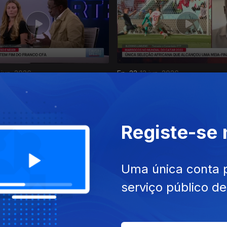
 jun. 2026
Ep. 23
13 jun. 2026
s de África Com a França e
África no Mundial 2026
te
Registe-se
Uma única conta 
serviço público d
 mai. 2026
Ep. 19
16 mai. 2026