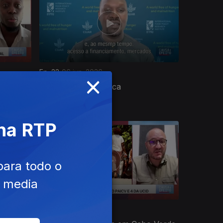
Ep. 22
06 jun. 2026
×
Agricultura em África
 na RTP
para todo o
e media
Ep. 18
09 mai. 2026