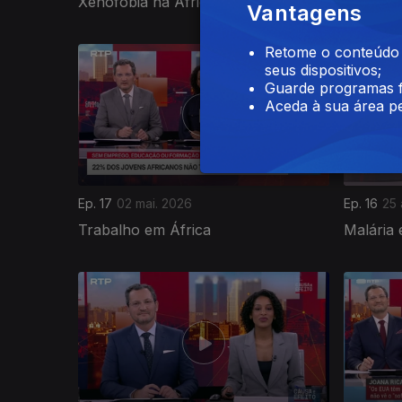
Xenofobia na África do Sul
Biodiver
Vantagens
Retome o conteúdo a
seus dispositivos;
Guarde programas f
Aceda à sua área pe
Ep. 17
02 mai. 2026
Ep. 16
25 
Trabalho em África
Malária 