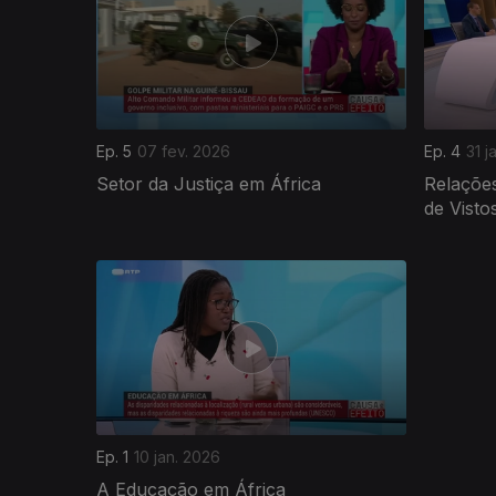
Ep. 5
07 fev. 2026
Ep. 4
31 j
Setor da Justiça em África
Relaçõe
de Visto
901263
Ep. 1
10 jan. 2026
A Educação em África