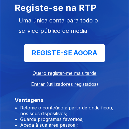
Registe-se na RTP
Ep. 9
22 mar. 2026
Uma única conta para todo o
serviço público de media
REGISTE-SE AGORA
Ep. 8
15 mar. 2026
Quero registar-me mais tarde
Entrar (utilizadores registados)
Vantagens
Retome o conteúdo a partir de onde ficou,
Ep. 7
nos seus dispositivos;
08 mar. 2026
Guarde programas favoritos;
Aceda à sua área pessoal;