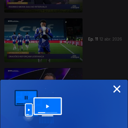
Ep. 11
12 abr. 2026
917090
×
Ep. 10
29 mar. 2026