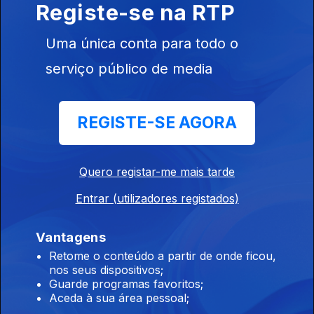
Registe-se na RTP
09 jul. 2026
Apresentação |
Uma única conta para todo o
Rúben
Medeiros
serviço público de media
REGISTE-SE AGORA
08 jul. 2026
Apresentação |
Quero registar-me mais tarde
Rúben
Medeiros
Entrar (utilizadores registados)
Vantagens
Retome o conteúdo a partir de onde ficou,
07 jul. 2026
nos seus dispositivos;
Apresentação |
Guarde programas favoritos;
Rúben
Aceda à sua área pessoal;
Medeiros